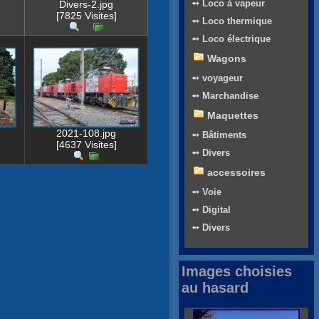
➻ Loco à vapeur
Divers-2.jpg
[7825 Visites]
➻ Loco thermique
➻ Loco électrique
Wagons
➻ voyageur
➻ Marchandise
Maquettes
2021-108.jpg
➻ Bâtiments
[4637 Visites]
➻ Divers
accessoires
➻ Voie
➻ Digital
➻ Divers
Images choisies
au hasard