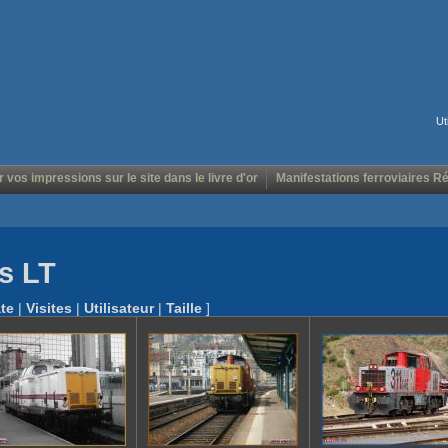
Ut
r vos impressions sur le site dans le livre d'or
Manifestations ferroviaires R
rs LT
te
|
Visites
|
Utilisateur
|
Taille
]