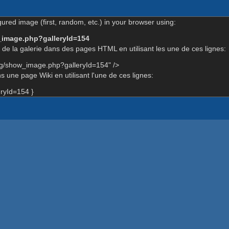
gured image (first, random, etc.) in your browser using:
_image.php?galleryId=154
de la galerie dans des pages HTML en utilisant les une de ces lignes:
rg/show_image.php?galleryId=154" />
 une page Wiki en utilisant l'une de ces lignes:
ryId=154 }