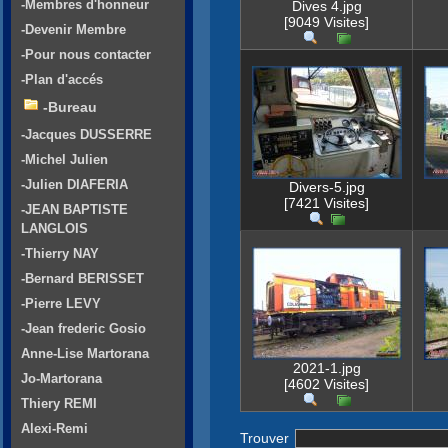
-Membres d'honneur
Dives 4.jpg
[9049 Visites]
-Devenir Membre
-Pour nous contacter
-Plan d'accés
-Bureau
-Jacques DUSSERRE
-Michel Julien
-Julien DIAFERIA
Divers-5.jpg
[7421 Visites]
-JEAN BAPTISTE
LANGLOIS
-Thierry NAY
-Bernard BERISSET
-Pierre LEVY
-Jean frederic Gosio
Anne-Lise Martorana
2021-1.jpg
Jo-Martorana
[4602 Visites]
Thiery REMI
Alexi-Remi
Trouver