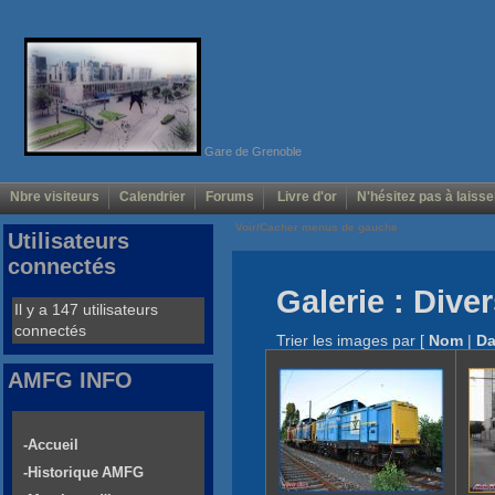
Gare de Grenoble
Nbre visiteurs
Calendrier
Forums
Livre d'or
N'hésitez pas à laisse
Voir/Cacher menus de gauche
Utilisateurs
connectés
Galerie : Dive
Il y a 147 utilisateurs
connectés
Trier les images par
[
Nom
|
Da
AMFG INFO
-Accueil
-Historique AMFG