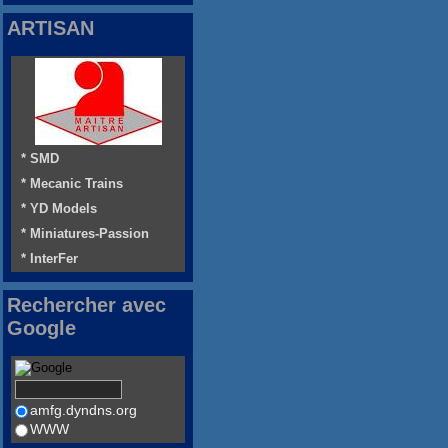
ARTISAN
* SMD
* Mecanic Trains
* YD Models
* Miniatures-Passion
* InterFer
Rechercher avec
Google
amfg.dyndns.org
WWW