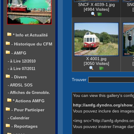
SNCF X 4039-1.jpg
SNC
[4984 Visites]
* Info et Actualité
- Historique du CFM
- AMFG
X 4001.jpg
- à Lire 12/2010
[3050 Visites]
- à Lire 07/2011
- Divers
Trouver
- ARDSL SOS
- Affiches de Grenoble.
You can view this gallery's confi
* Actions AMFG
http://amfg.dyndns.org/show
- Pour Participer
Vous pouvez inclure des images 
- Calendrier
<img src="http://amfg.dyndns.o
- Reportages
Vous pouvez insérer l'image dans