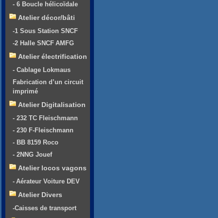
- 6 Boucle hélicoïdale
Atelier décor/bâti
-1 Sous Station SNCF
-2 Halle SNCF AMFG
Atelier électrification
- Cablage Lokmaus
Fabrication d’un circuit
imprimé
Atelier Digitalisation
- 232 TC Fleischmann
- 230 F-Fleischmann
- BB 8159 Roco
- 2NNG Jouef
Atelier locos vagons
- Aérateur Voiture DEV
Atelier Divers
-Caisses de transport