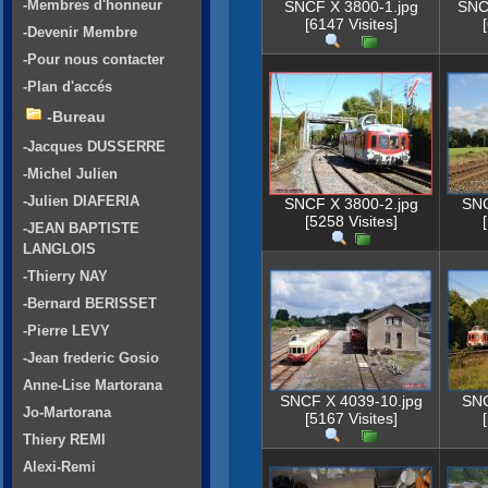
-Membres d'honneur
SNCF X 3800-1.jpg
SNC
[6147 Visites]
-Devenir Membre
-Pour nous contacter
-Plan d'accés
-Bureau
-Jacques DUSSERRE
-Michel Julien
-Julien DIAFERIA
SNCF X 3800-2.jpg
SNC
[5258 Visites]
-JEAN BAPTISTE
LANGLOIS
-Thierry NAY
-Bernard BERISSET
-Pierre LEVY
-Jean frederic Gosio
Anne-Lise Martorana
SNCF X 4039-10.jpg
SNC
Jo-Martorana
[5167 Visites]
Thiery REMI
Alexi-Remi