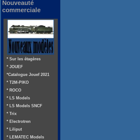
Nouveauté
commerciale
* Sur les étagères
* JOUEF
*Catalogue Jouef 2021
* T2M-PIKO
* ROCO
* LS Models
* LS Models SNCF
* Trix
* Electrotren
* Liliput
* LEMATEC Models