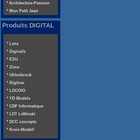
* Architecture-Passion
* Mon Petit Jean
Produits DIGITAL
* Lenz
* Digirails
* ESU
* Zimo
* Uhlenbrock
* Digitrax
* LOCOIO
* YD Models
* CDF Informatique
* LDT Littfinski
* DCC concepts
* Krois-Modell