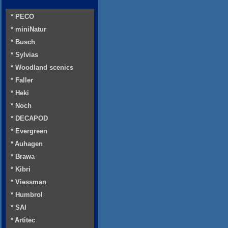
* PECO
* miniNatur
* Busch
* Sylvias
* Woodland scenics
* Faller
* Heki
* Noch
* DECAPOD
* Evergreen
* Auhagen
* Brawa
* Kibri
* Viessman
* Humbrol
* SAI
* Artitec