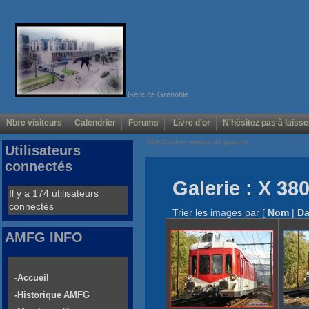
Gare de Grenoble
Nbre visiteurs
Calendrier
Forums
Livre d'or
N'hésitez pas à laisse
Voir/Cacher menus de gauche
Utilisateurs
connectés
Galerie : X 38
Il y a 174 utilisateurs
connectés
Trier les images par
[
Nom
|
Da
AMFG INFO
-Accueil
-Historique AMFG