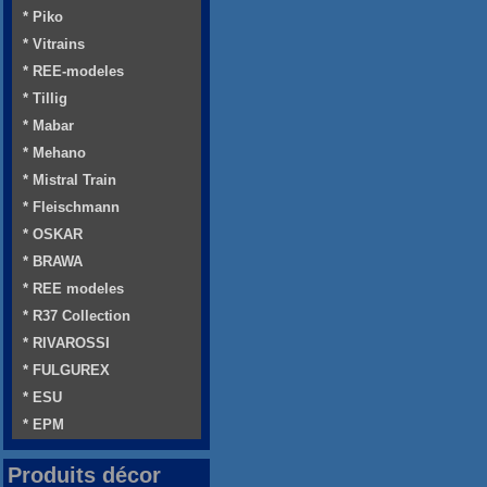
* Piko
* Vitrains
* REE-modeles
* Tillig
* Mabar
* Mehano
* Mistral Train
* Fleischmann
* OSKAR
* BRAWA
* REE modeles
* R37 Collection
* RIVAROSSI
* FULGUREX
* ESU
* EPM
Produits décor