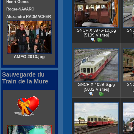
Henri-Gonse
Roger-NAVARO
Alexandre-RADMACHER
SNCF X 3976-10.jpg
SNC
[5109 Visites]
AMFG 2013.jpg
Sauvegarde du
Train de la Mure
SNCF X 4039-6.jpg
SNC
[5032 Visites]