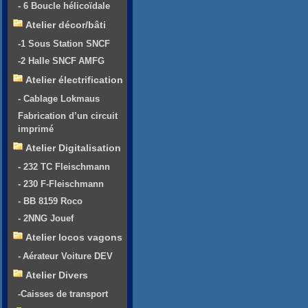
- 6 Boucle hélicoïdale
Atelier décor/bâti
-1 Sous Station SNCF
-2 Halle SNCF AMFG
Atelier électrification
- Cablage Lokmaus
Fabrication d’un circuit
imprimé
Atelier Digitalisation
- 232 TC Fleischmann
- 230 F-Fleischmann
- BB 8159 Roco
- 2NNG Jouef
Atelier locos vagons
- Aérateur Voiture DEV
Atelier Divers
-Caisses de transport