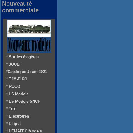
Nouveauté
commerciale
* Sur les étagères
* JOUEF
*Catalogue Jouef 2021
* T2M-PIKO
* ROCO
* LS Models
* LS Models SNCF
* Trix
* Electrotren
* Liliput
* LEMATEC Models