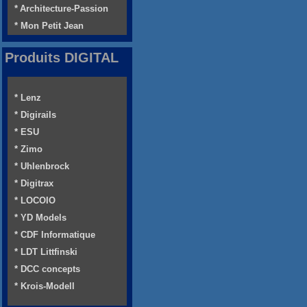
* Architecture-Passion
* Mon Petit Jean
Produits DIGITAL
* Lenz
* Digirails
* ESU
* Zimo
* Uhlenbrock
* Digitrax
* LOCOIO
* YD Models
* CDF Informatique
* LDT Littfinski
* DCC concepts
* Krois-Modell