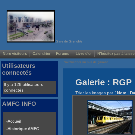
Gare de Grenoble
Nbre visiteurs
Calendrier
Forums
Livre d'or
N'hésitez pas à laisse
Voir/Cacher menus de gauche
Utilisateurs
connectés
Galerie : RGP
Il y a 128 utilisateurs
connectés
Trier les images par
[
Nom
|
Da
AMFG INFO
-Accueil
-Historique AMFG