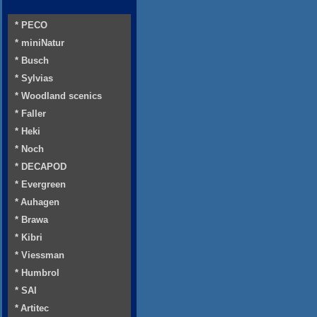
* PECO
* miniNatur
* Busch
* Sylvias
* Woodland scenics
* Faller
* Heki
* Noch
* DECAPOD
* Evergreen
* Auhagen
* Brawa
* Kibri
* Viessman
* Humbrol
* SAI
* Artitec