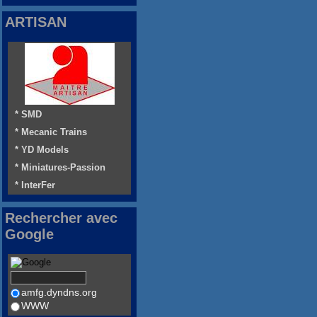
ARTISAN
* SMD
* Mecanic Trains
* YD Models
* Miniatures-Passion
* InterFer
Rechercher avec
Google
amfg.dyndns.org
WWW