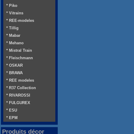
* Piko
* Vitrains
* REE-modeles
* Tillig
* Mabar
* Mehano
* Mistral Train
* Fleischmann
* OSKAR
* BRAWA
* REE modeles
* R37 Collection
* RIVAROSSI
* FULGUREX
* ESU
* EPM
Produits décor