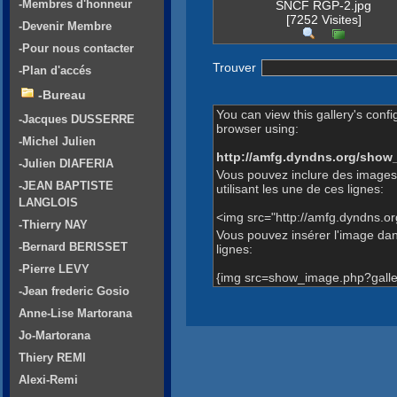
-Membres d'honneur
SNCF RGP-2.jpg
[7252 Visites]
-Devenir Membre
-Pour nous contacter
Trouver
-Plan d'accés
-Bureau
You can view this gallery's confi
-Jacques DUSSERRE
browser using:
-Michel Julien
http://amfg.dyndns.org/show
-Julien DIAFERIA
Vous pouvez inclure des images
-JEAN BAPTISTE
utilisant les une de ces lignes:
LANGLOIS
<img src="http://amfg.dyndns.o
-Thierry NAY
Vous pouvez insérer l'image dans
-Bernard BERISSET
lignes:
-Pierre LEVY
{img src=show_image.php?galle
-Jean frederic Gosio
Anne-Lise Martorana
Jo-Martorana
Thiery REMI
Alexi-Remi