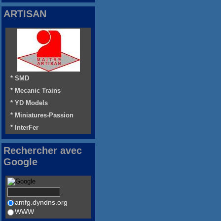
ARTISAN
* SMD
* Mecanic Trains
* YD Models
* Miniatures-Passion
* InterFer
Rechercher avec
Google
amfg.dyndns.org
WWW