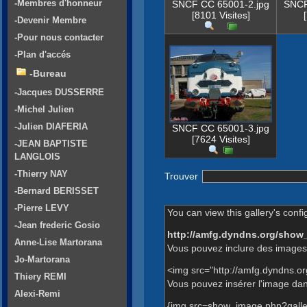
-Membres d'honneur
SNCF CC 65001-2.jpg
SNCF
[8101 Visites]
-Devenir Membre
-Pour nous contacter
-Plan d'accés
-Bureau
-Jacques DUSSERRE
-Michel Julien
-Julien DIAFERIA
SNCF CC 65001-3.jpg
[7624 Visites]
-JEAN BAPTISTE
LANGLOIS
-Thierry NAY
Trouver
-Bernard BERISSET
-Pierre LEVY
You can view this gallery's confi
-Jean frederic Gosio
http://amfg.dyndns.org/show
Anne-Lise Martorana
Vous pouvez inclure des images 
Jo-Martorana
<img src="http://amfg.dyndns.o
Thiery REMI
Vous pouvez insérer l'image dans
Alexi-Remi
{img src=show_image.php?galle