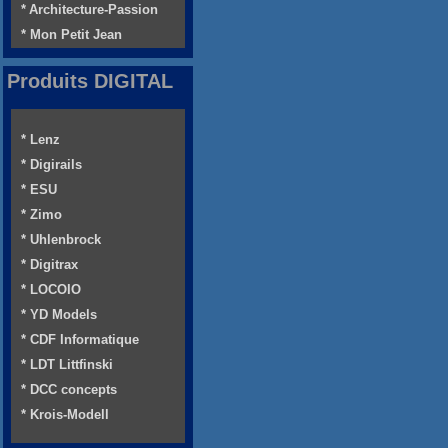
* Architecture-Passion
* Mon Petit Jean
Produits DIGITAL
* Lenz
* Digirails
* ESU
* Zimo
* Uhlenbrock
* Digitrax
* LOCOIO
* YD Models
* CDF Informatique
* LDT Littfinski
* DCC concepts
* Krois-Modell