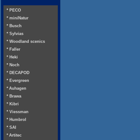
* PECO
* miniNatur
* Busch
* Sylvias
* Woodland scenics
* Faller
* Heki
* Noch
* DECAPOD
* Evergreen
* Auhagen
* Brawa
* Kibri
* Viessman
* Humbrol
* SAI
* Artitec