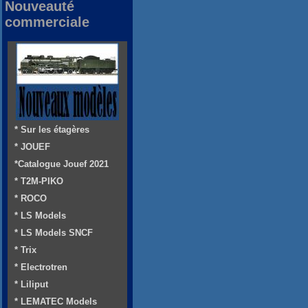
Nouveauté
commerciale
* Sur les étagères
* JOUEF
*Catalogue Jouef 2021
* T2M-PIKO
* ROCO
* LS Models
* LS Models SNCF
* Trix
* Electrotren
* Liliput
* LEMATEC Models