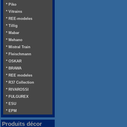
* Piko
* Vitrains
* REE-modeles
* Tillig
* Mabar
* Mehano
* Mistral Train
* Fleischmann
* OSKAR
* BRAWA
* REE modeles
* R37 Collection
* RIVAROSSI
* FULGUREX
* ESU
* EPM
Produits décor