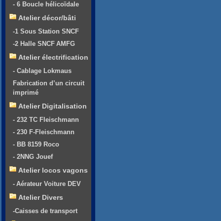
- 6 Boucle hélicoïdale
Atelier décor/bâti
-1 Sous Station SNCF
-2 Halle SNCF AMFG
Atelier électrification
- Cablage Lokmaus
Fabrication d’un circuit
imprimé
Atelier Digitalisation
- 232 TC Fleischmann
- 230 F-Fleischmann
- BB 8159 Roco
- 2NNG Jouef
Atelier locos vagons
- Aérateur Voiture DEV
Atelier Divers
-Caisses de transport