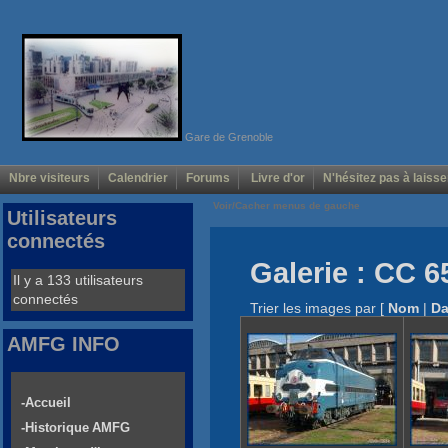
Gare de Grenoble
Nbre visiteurs
Calendrier
Forums
Livre d'or
N'hésitez pas à laisse
Voir/Cacher menus de gauche
Utilisateurs
connectés
Galerie : CC 6
Il y a 133 utilisateurs
connectés
Trier les images par
[
Nom
|
Da
AMFG INFO
-Accueil
-Historique AMFG