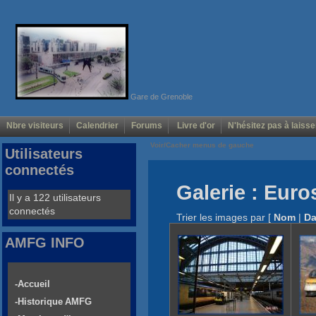
Gare de Grenoble
Nbre visiteurs
Calendrier
Forums
Livre d'or
N'hésitez pas à laisse
Voir/Cacher menus de gauche
Utilisateurs
connectés
Galerie : Euro
Il y a 122 utilisateurs
connectés
Trier les images par
[
Nom
|
Da
AMFG INFO
-Accueil
-Historique AMFG