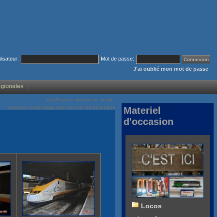
ilisateur:
Mot de passe:
J'ai oublié mon mot de passe
égionales
Voir/Cacher menus de droite
Envoyez cette page par courrier électronique
Materiel
d'occasion
Locos