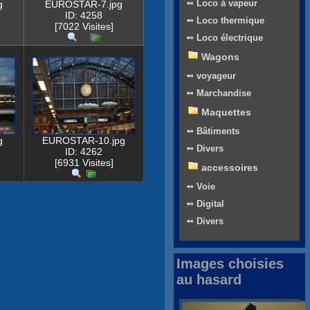
➻ Loco à vapeur
g
EUROSTAR-7.jpg
ID: 4258
➻ Loco thermique
[7022 Visites]
➻ Loco électrique
Wagons
➻ voyageur
➻ Marchandise
Maquettes
➻ Bâtiments
g
EUROSTAR-10.jpg
➻ Divers
ID: 4262
[6931 Visites]
accessoires
➻ Voie
➻ Digital
➻ Divers
Images choisies
au hasard