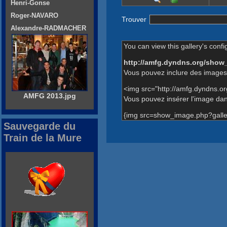
Henri-Gonse
Roger-NAVARO
Trouver
Alexandre-RADMACHER
You can view this gallery's confi
http://amfg.dyndns.org/show
Vous pouvez inclure des images 
<img src="http://amfg.dyndns.o
AMFG 2013.jpg
Vous pouvez insérer l'image dans
{img src=show_image.php?galle
Sauvegarde du
Train de la Mure