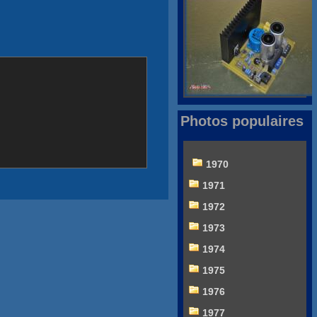
Photos populaires
1970
1971
1972
1973
1974
1975
1976
1977