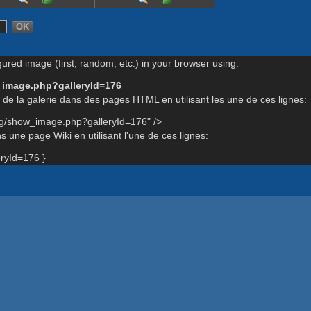
gured image (first, random, etc.) in your browser using:
_image.php?galleryId=176
de la galerie dans des pages HTML en utilisant les une de ces lignes:
rg/show_image.php?galleryId=176" />
 une page Wiki en utilisant l'une de ces lignes:
ryId=176 }