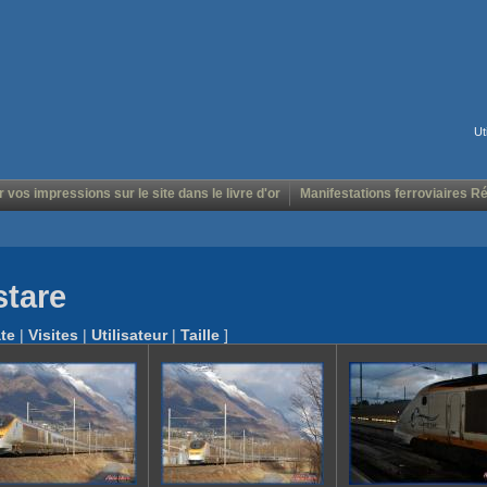
Ut
r vos impressions sur le site dans le livre d'or
Manifestations ferroviaires R
stare
te
|
Visites
|
Utilisateur
|
Taille
]