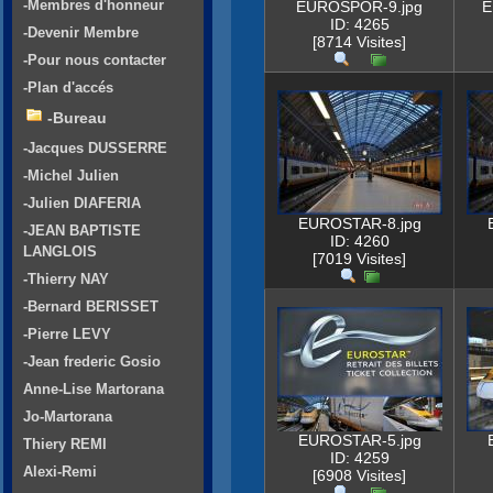
-Membres d'honneur
EUROSPOR-9.jpg
E
ID: 4265
-Devenir Membre
[8714 Visites]
-Pour nous contacter
-Plan d'accés
-Bureau
-Jacques DUSSERRE
-Michel Julien
-Julien DIAFERIA
EUROSTAR-8.jpg
-JEAN BAPTISTE
ID: 4260
LANGLOIS
[7019 Visites]
-Thierry NAY
-Bernard BERISSET
-Pierre LEVY
-Jean frederic Gosio
Anne-Lise Martorana
Jo-Martorana
EUROSTAR-5.jpg
Thiery REMI
ID: 4259
Alexi-Remi
[6908 Visites]