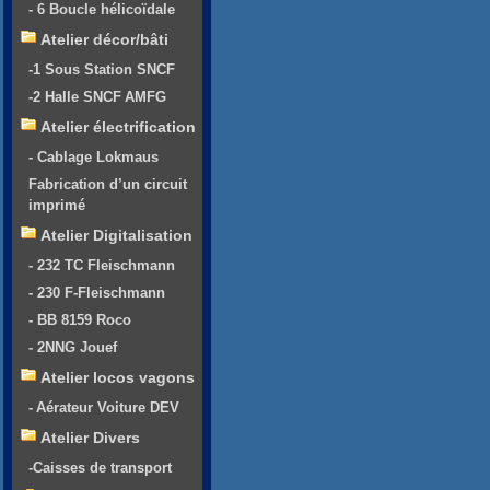
- 6 Boucle hélicoïdale
Atelier décor/bâti
-1 Sous Station SNCF
-2 Halle SNCF AMFG
Atelier électrification
- Cablage Lokmaus
Fabrication d’un circuit
imprimé
Atelier Digitalisation
- 232 TC Fleischmann
- 230 F-Fleischmann
- BB 8159 Roco
- 2NNG Jouef
Atelier locos vagons
- Aérateur Voiture DEV
Atelier Divers
-Caisses de transport