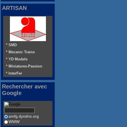
ARTISAN
* SMD
* Mecanic Trains
* YD Models
* Miniatures-Passion
* InterFer
Rechercher avec
Google
amfg.dyndns.org
WWW