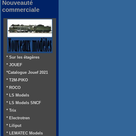
Nouveauté
commerciale
* Sur les étagères
* JOUEF
*Catalogue Jouef 2021
* T2M-PIKO
* ROCO
* LS Models
* LS Models SNCF
* Trix
* Electrotren
* Liliput
* LEMATEC Models