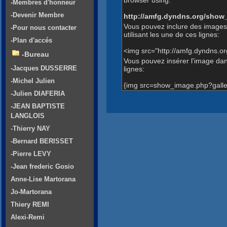
-Membres d'honneur
-Devenir Membre
http://amfg.dyndns.org/show
Vous pouvez inclure des images
-Pour nous contacter
utilisant les une de ces lignes:
-Plan d'accés
<img src="http://amfg.dyndns.o
-Bureau
Vous pouvez insérer l'image dans
-Jacques DUSSERRE
lignes:
-Michel Julien
{img src=show_image.php?galle
-Julien DIAFERIA
-JEAN BAPTISTE
LANGLOIS
-Thierry NAY
-Bernard BERISSET
-Pierre LEVY
-Jean frederic Gosio
Anne-Lise Martorana
Jo-Martorana
Thiery REMI
Alexi-Remi