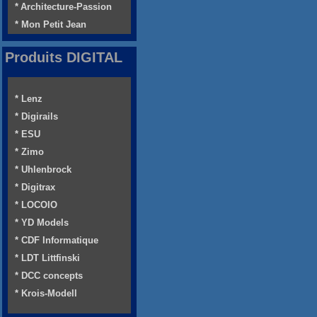
* Architecture-Passion
* Mon Petit Jean
Produits DIGITAL
* Lenz
* Digirails
* ESU
* Zimo
* Uhlenbrock
* Digitrax
* LOCOIO
* YD Models
* CDF Informatique
* LDT Littfinski
* DCC concepts
* Krois-Modell