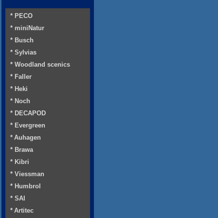
* PECO
* miniNatur
* Busch
* Sylvias
* Woodland scenics
* Faller
* Heki
* Noch
* DECAPOD
* Evergreen
* Auhagen
* Brawa
* Kibri
* Viessman
* Humbrol
* SAI
* Artitec