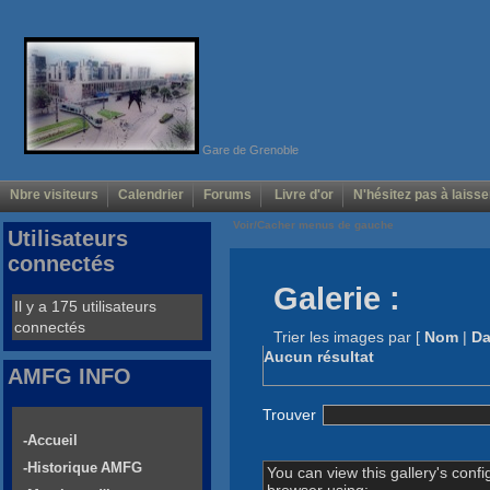
Gare de Grenoble
Nbre visiteurs
Calendrier
Forums
Livre d'or
N'hésitez pas à laisse
Voir/Cacher menus de gauche
Utilisateurs
connectés
Galerie :
Il y a 175 utilisateurs
connectés
Trier les images par
[
Nom
|
Da
Aucun résultat
AMFG INFO
Trouver
-Accueil
-Historique AMFG
You can view this gallery's confi
browser using: