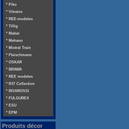
* Piko
* Vitrains
* REE-modeles
* Tillig
* Mabar
* Mehano
* Mistral Train
* Fleischmann
* OSKAR
* BRAWA
* REE modeles
* R37 Collection
* RIVAROSSI
* FULGUREX
* ESU
* EPM
Produits décor