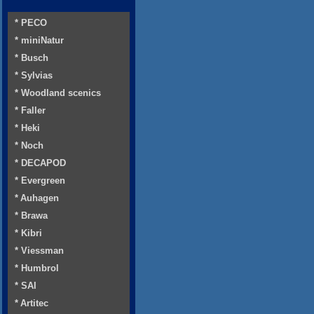
* PECO
* miniNatur
* Busch
* Sylvias
* Woodland scenics
* Faller
* Heki
* Noch
* DECAPOD
* Evergreen
* Auhagen
* Brawa
* Kibri
* Viessman
* Humbrol
* SAI
* Artitec