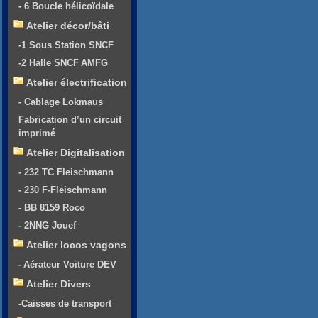
- 6 Boucle hélicoïdale
Atelier décor/bâti
-1 Sous Station SNCF
-2 Halle SNCF AMFG
Atelier électrification
- Cablage Lokmaus
Fabrication d’un circuit
imprimé
Atelier Digitalisation
- 232 TC Fleischmann
- 230 F-Fleischmann
- BB 8159 Roco
- 2NNG Jouef
Atelier locos vagons
- Aérateur Voiture DEV
Atelier Divers
-Caisses de transport