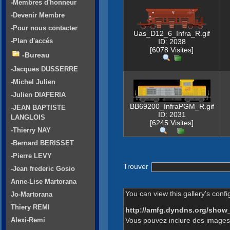
-Membres d'honneur
-Devenir Membre
-Pour nous contacter
Uas_D12_6_Infra_R.gif
-Plan d'accés
ID: 2038
[6078 Visites]
-Bureau
-Jacques DUSSERRE
-Michel Julien
-Julien DIAFERIA
BB69200_InfraPGM_R.gif
-JEAN BAPTISTE
ID: 2031
LANGLOIS
[6245 Visites]
-Thierry NAY
-Bernard BERISSET
-Pierre LEVY
Trouver
-Jean frederic Gosio
Anne-Lise Martorana
You can view this gallery's confi
Jo-Martorana
Thiery REMI
http://amfg.dyndns.org/show
Vous pouvez inclure des images 
Alexi-Remi