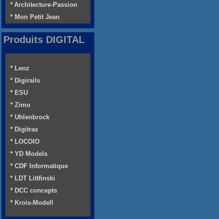
* Architecture-Passion
* Mon Petit Jean
Produits DIGITAL
* Lenz
* Digirails
* ESU
* Zimo
* Uhlenbrock
* Digitrax
* LOCOIO
* YD Models
* CDF Informatique
* LDT Littfinski
* DCC concepts
* Krois-Modell