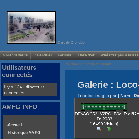
Gare de Grenoble
Nbre visiteurs
Calendrier
Forums
Livre d'or
N'hésitez pas à laisse
Voir/Cacher menus de gauche
Utilisateurs
connectés
Galerie : Loc
Il y a 124 utilisateurs
connectés
Trier les images par
[
Nom
|
Da
AMFG INFO
DE
DEVAOC52_V2PG_B9c_R.gif
ID: 2033
[16499 Visites]
-Accueil
-Historique AMFG