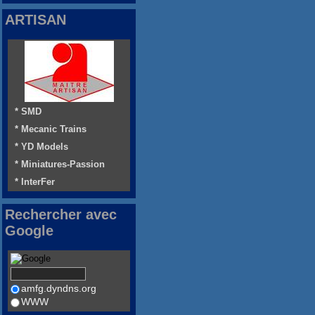
ARTISAN
* SMD
* Mecanic Trains
* YD Models
* Miniatures-Passion
* InterFer
Rechercher avec
Google
amfg.dyndns.org
WWW