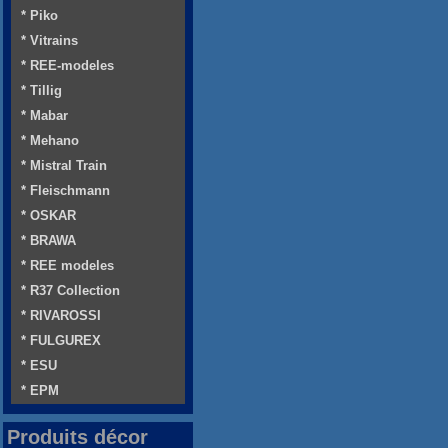
* Piko
* Vitrains
* REE-modeles
* Tillig
* Mabar
* Mehano
* Mistral Train
* Fleischmann
* OSKAR
* BRAWA
* REE modeles
* R37 Collection
* RIVAROSSI
* FULGUREX
* ESU
* EPM
Produits décor