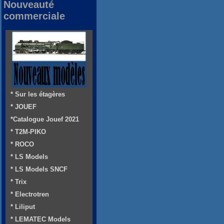
Nouveauté
commerciale
* Sur les étagères
* JOUEF
*Catalogue Jouef 2021
* T2M-PIKO
* ROCO
* LS Models
* LS Models SNCF
* Trix
* Electrotren
* Liliput
* LEMATEC Models