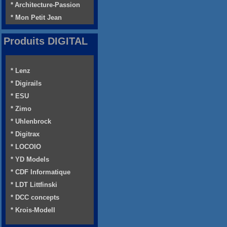
* Architecture-Passion
* Mon Petit Jean
Produits DIGITAL
* Lenz
* Digirails
* ESU
* Zimo
* Uhlenbrock
* Digitrax
* LOCOIO
* YD Models
* CDF Informatique
* LDT Littfinski
* DCC concepts
* Krois-Modell