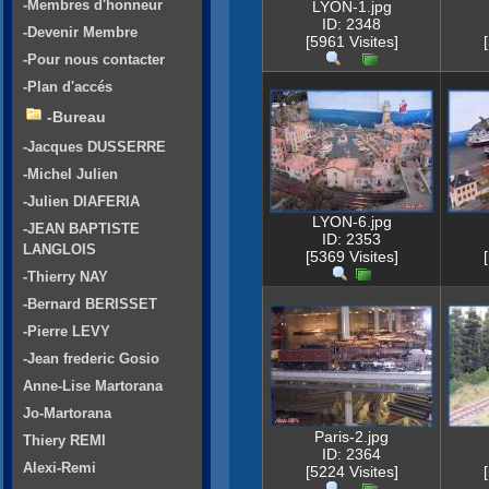
-Membres d'honneur
LYON-1.jpg
ID: 2348
-Devenir Membre
[5961 Visites]
-Pour nous contacter
-Plan d'accés
-Bureau
-Jacques DUSSERRE
-Michel Julien
-Julien DIAFERIA
LYON-6.jpg
-JEAN BAPTISTE
ID: 2353
LANGLOIS
[5369 Visites]
-Thierry NAY
-Bernard BERISSET
-Pierre LEVY
-Jean frederic Gosio
Anne-Lise Martorana
Jo-Martorana
Paris-2.jpg
Thiery REMI
ID: 2364
Alexi-Remi
[5224 Visites]