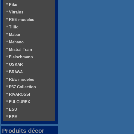
* Piko
* Vitrains
* REE-modeles
* Tillig
* Mabar
* Mehano
* Mistral Train
* Fleischmann
* OSKAR
* BRAWA
* REE modeles
* R37 Collection
* RIVAROSSI
* FULGUREX
* ESU
* EPM
Produits décor