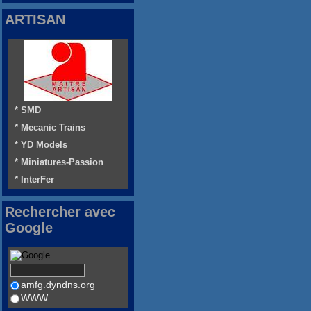
ARTISAN
* SMD
* Mecanic Trains
* YD Models
* Miniatures-Passion
* InterFer
Rechercher avec
Google
amfg.dyndns.org
WWW