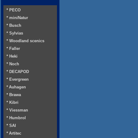
* PECO
* miniNatur
* Busch
* Sylvias
* Woodland scenics
* Faller
* Heki
* Noch
* DECAPOD
* Evergreen
* Auhagen
* Brawa
* Kibri
* Viessman
* Humbrol
* SAI
* Artitec