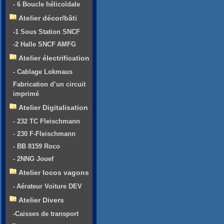
- 6 Boucle hélicoïdale
Atelier décor/bâti
-1 Sous Station SNCF
-2 Halle SNCF AMFG
Atelier électrification
- Cablage Lokmaus
Fabrication d’un circuit
imprimé
Atelier Digitalisation
- 232 TC Fleischmann
- 230 F-Fleischmann
- BB 8159 Roco
- 2NNG Jouef
Atelier locos vagons
- Aérateur Voiture DEV
Atelier Divers
-Caisses de transport