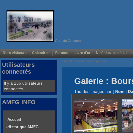
Gare de Grenoble
Nbre visiteurs
Calendrier
Forums
Livre d'or
N'hésitez pas à laisse
Voir/Cacher menus de gauche
Utilisateurs
connectés
Galerie : Bou
Il y a 136 utilisateurs
connectés
Trier les images par
[
Nom
|
Da
AMFG INFO
-Accueil
-Historique AMFG