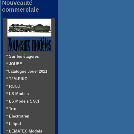
Nouveauté
commerciale
* Sur les étagères
* JOUEF
*Catalogue Jouef 2021
* T2M-PIKO
* ROCO
* LS Models
* LS Models SNCF
* Trix
* Electrotren
* Liliput
* LEMATEC Models