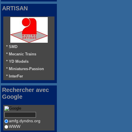
ARTISAN
* SMD
* Mecanic Trains
* YD Models
* Miniatures-Passion
* InterFer
Rechercher avec
Google
amfg.dyndns.org
WWW