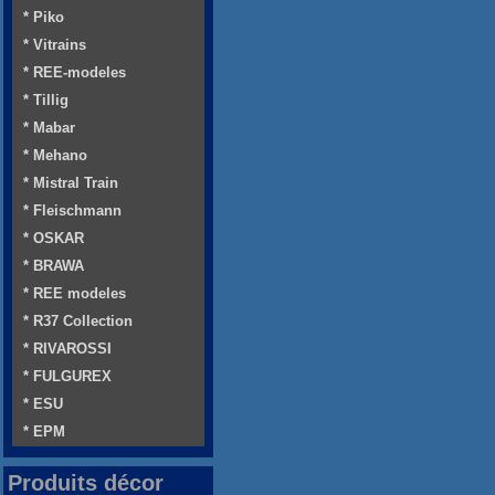
* Piko
* Vitrains
* REE-modeles
* Tillig
* Mabar
* Mehano
* Mistral Train
* Fleischmann
* OSKAR
* BRAWA
* REE modeles
* R37 Collection
* RIVAROSSI
* FULGUREX
* ESU
* EPM
Produits décor