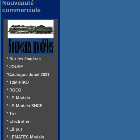
Nouveauté
commerciale
* Sur les étagères
* JOUEF
*Catalogue Jouef 2021
* T2M-PIKO
* ROCO
* LS Models
* LS Models SNCF
* Trix
* Electrotren
* Liliput
* LEMATEC Models