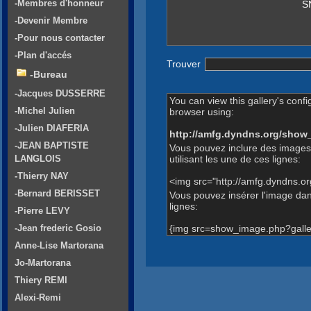
-Membres d'honneur
S
-Devenir Membre
-Pour nous contacter
-Plan d'accés
Trouver
-Bureau
-Jacques DUSSERRE
You can view this gallery's confi
-Michel Julien
browser using:
-Julien DIAFERIA
http://amfg.dyndns.org/show
-JEAN BAPTISTE
Vous pouvez inclure des images
utilisant les une de ces lignes:
LANGLOIS
-Thierry NAY
<img src="http://amfg.dyndns.o
-Bernard BERISSET
Vous pouvez insérer l'image dans
lignes:
-Pierre LEVY
{img src=show_image.php?galle
-Jean frederic Gosio
Anne-Lise Martorana
Jo-Martorana
Thiery REMI
Alexi-Remi