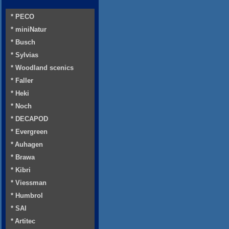
* PECO
* miniNatur
* Busch
* Sylvias
* Woodland scenics
* Faller
* Heki
* Noch
* DECAPOD
* Evergreen
* Auhagen
* Brawa
* Kibri
* Viessman
* Humbrol
* SAI
* Artitec