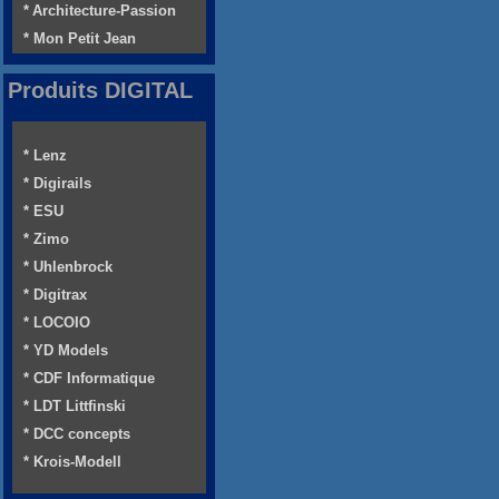
* Architecture-Passion
* Mon Petit Jean
Produits DIGITAL
* Lenz
* Digirails
* ESU
* Zimo
* Uhlenbrock
* Digitrax
* LOCOIO
* YD Models
* CDF Informatique
* LDT Littfinski
* DCC concepts
* Krois-Modell