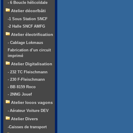
- 6 Boucle hélicoïdale
Atelier décor/bâti
-1 Sous Station SNCF
-2 Halle SNCF AMFG
Atelier électrification
- Cablage Lokmaus
Fabrication d’un circuit
imprimé
Atelier Digitalisation
- 232 TC Fleischmann
- 230 F-Fleischmann
- BB 8159 Roco
- 2NNG Jouef
Atelier locos vagons
- Aérateur Voiture DEV
Atelier Divers
-Caisses de transport