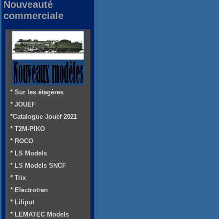
Nouveauté
commerciale
* Sur les étagères
* JOUEF
*Catalogue Jouef 2021
* T2M-PIKO
* ROCO
* LS Models
* LS Models SNCF
* Trix
* Electrotren
* Liliput
* LEMATEC Models