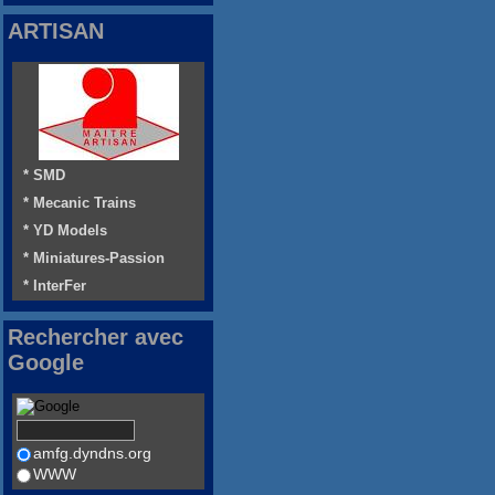
ARTISAN
* SMD
* Mecanic Trains
* YD Models
* Miniatures-Passion
* InterFer
Rechercher avec
Google
amfg.dyndns.org
WWW