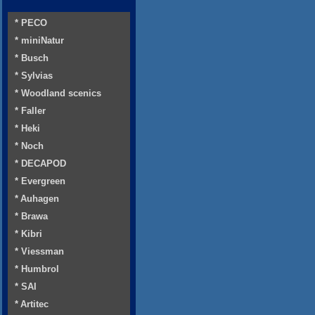
* PECO
* miniNatur
* Busch
* Sylvias
* Woodland scenics
* Faller
* Heki
* Noch
* DECAPOD
* Evergreen
* Auhagen
* Brawa
* Kibri
* Viessman
* Humbrol
* SAI
* Artitec