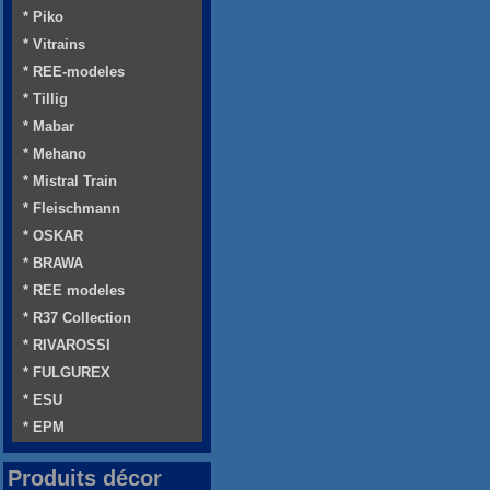
* Piko
* Vitrains
* REE-modeles
* Tillig
* Mabar
* Mehano
* Mistral Train
* Fleischmann
* OSKAR
* BRAWA
* REE modeles
* R37 Collection
* RIVAROSSI
* FULGUREX
* ESU
* EPM
Produits décor