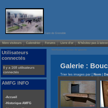
Gare de Grenoble
Nbre visiteurs
Calendrier
Forums
Livre d'or
N'hésitez pas à laisse
Voir/Cacher menus de gauche
Utilisateurs
connectés
Galerie : Boucl
Il y a 168 utilisateurs
connectés
Trier les images par
[
Nom
|
Da
AMFG INFO
-Accueil
-Historique AMFG