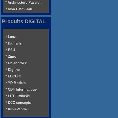
* Architecture-Passion
* Mon Petit Jean
Produits DIGITAL
* Lenz
* Digirails
* ESU
* Zimo
* Uhlenbrock
* Digitrax
* LOCOIO
* YD Models
* CDF Informatique
* LDT Littfinski
* DCC concepts
* Krois-Modell