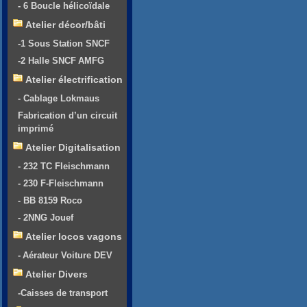
- 6 Boucle hélicoïdale
Atelier décor/bâti
-1 Sous Station SNCF
-2 Halle SNCF AMFG
Atelier électrification
- Cablage Lokmaus
Fabrication d’un circuit
imprimé
Atelier Digitalisation
- 232 TC Fleischmann
- 230 F-Fleischmann
- BB 8159 Roco
- 2NNG Jouef
Atelier locos vagons
- Aérateur Voiture DEV
Atelier Divers
-Caisses de transport