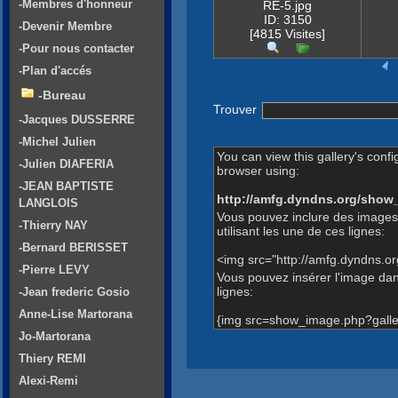
-Membres d'honneur
RE-5.jpg
ID: 3150
-Devenir Membre
[4815 Visites]
-Pour nous contacter
-Plan d'accés
-Bureau
Trouver
-Jacques DUSSERRE
-Michel Julien
You can view this gallery's confi
-Julien DIAFERIA
browser using:
-JEAN BAPTISTE
http://amfg.dyndns.org/show
LANGLOIS
Vous pouvez inclure des images
-Thierry NAY
utilisant les une de ces lignes:
-Bernard BERISSET
<img src="http://amfg.dyndns.o
-Pierre LEVY
Vous pouvez insérer l'image dans
lignes:
-Jean frederic Gosio
Anne-Lise Martorana
{img src=show_image.php?galle
Jo-Martorana
Thiery REMI
Alexi-Remi