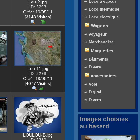
➻ Loco à vapeur
Lou-2.jpg
ID: 3293
➻ Loco thermique
Créé: 19/05/11
[3148 Visites]
➻ Loco électrique
Wagons
➻ voyageur
➻ Marchandise
Maquettes
➻ Bâtiments
➻ Divers
Lou-11.jpg
ID: 3298
accessoires
Créé: 19/05/11
[4077 Visites]
➻ Voie
➻ Digital
➻ Divers
Images choisies
au hasard
LOULOU-B.jpg