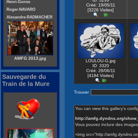
ID: 3299
Henri-Gonse
Créé: 19/05/11
Roger-NAVARO
[3226 Visites]
Alexandre-RADMACHER
AMFG 2013.jpg
LOULOU-G.jpg
ID: 3320
Créé: 28/06/11
[4184 Visites]
Sauvegarde du
Train de la Mure
Trouver
You can view this gallery's confi
http://amfg.dyndns.org/show
Vous pouvez inclure des images 
<img src="http://amfg.dyndns.o