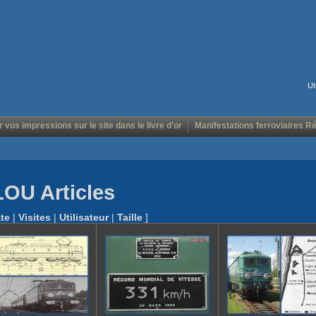
Ut
r vos impressions sur le site dans le livre d'or
Manifestations ferroviaires R
LOU Articles
te
|
Visites
|
Utilisateur
|
Taille
]