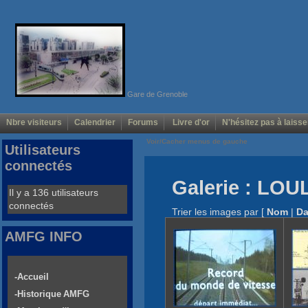
Gare de Grenoble
Nbre visiteurs
Calendrier
Forums
Livre d'or
N'hésitez pas à laisse
Voir/Cacher menus de gauche
Utilisateurs
connectés
Galerie : LOU
Il y a 136 utilisateurs
connectés
Trier les images par
[
Nom
|
Da
AMFG INFO
-Accueil
-Historique AMFG