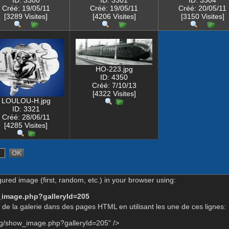
ID: 3300
ID: 3301
ID: 3304
Créé: 19/05/11
Créé: 19/05/11
Créé: 20/05/11
[3289 Visites]
[4206 Visites]
[3150 Visites]
HO-223.jpg
ID: 4350
Créé: 7/10/13
[4322 Visites]
LOULOU-H.jpg
ID: 3321
Créé: 28/06/11
[4285 Visites]
gured image (first, random, etc.) in your browser using:
_image.php?galleryId=205
de la galerie dans des pages HTML en utilisant les une de ces lignes:
rg/show_image.php?galleryId=205" />