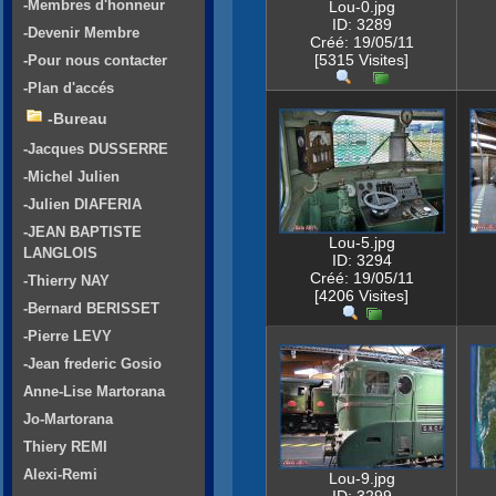
-Membres d'honneur
Lou-0.jpg
ID: 3289
-Devenir Membre
Créé: 19/05/11
[5315 Visites]
-Pour nous contacter
-Plan d'accés
-Bureau
-Jacques DUSSERRE
-Michel Julien
-Julien DIAFERIA
-JEAN BAPTISTE
Lou-5.jpg
LANGLOIS
ID: 3294
Créé: 19/05/11
-Thierry NAY
[4206 Visites]
-Bernard BERISSET
-Pierre LEVY
-Jean frederic Gosio
Anne-Lise Martorana
Jo-Martorana
Thiery REMI
Alexi-Remi
Lou-9.jpg