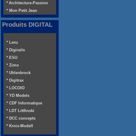
* Architecture-Passion
* Mon Petit Jean
Produits DIGITAL
* Lenz
* Digirails
* ESU
* Zimo
* Uhlenbrock
* Digitrax
* LOCOIO
* YD Models
* CDF Informatique
* LDT Littfinski
* DCC concepts
* Krois-Modell