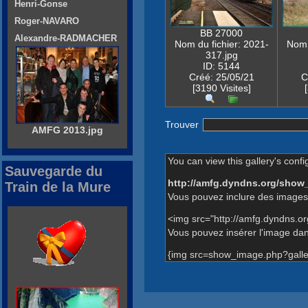
Henri-Gonse
Roger-NAVARO
BB 27000
Alexandre-RADMACHER
Nom du fichier: 2021-
Nom 
317.jpg
ID: 5144
Créé: 25/05/21
C
[3190 Visites]
Trouver
AMFG 2013.jpg
You can view this gallery's confi
Sauvegarde du
http://amfg.dyndns.org/show
Train de la Mure
Vous pouvez inclure des images 
<img src="http://amfg.dyndns.o
Vous pouvez insérer l'image dans
{img src=show_image.php?galle