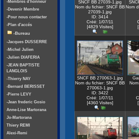
-Membres d'honneur
SNCF BB 27039-1.jpg
SNCF
Nom du fichier: SNCF BB
Nom du
-Devenir Membre
27039-1.jpg
ID: 3414
-Pour nous contacter
Créé: 1/07/11
-Plan d'accés
[4829 Visites]
-Bureau
-Jacques DUSSERRE
-Michel Julien
-Julien DIAFERIA
-JEAN BAPTISTE
LANGLOIS
SNCF BB 270063-1.jpg
Gar
-Thierry NAY
Nom du fichier: SNCF BB
Nom 
-Bernard BERISSET
270063-1.jpg
ID: 3422
-Pierre LEVY
Créé: 1/07/11
C
-Jean frederic Gosio
[4360 Visites]
Anne-Lise Martorana
Jo-Martorana
Thiery REMI
Alexi-Remi