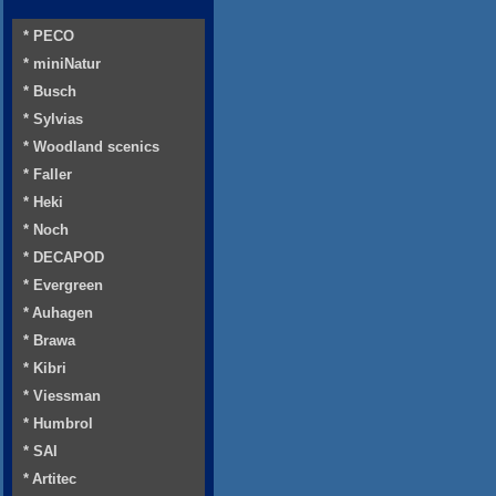
* PECO
* miniNatur
* Busch
* Sylvias
* Woodland scenics
* Faller
* Heki
* Noch
* DECAPOD
* Evergreen
* Auhagen
* Brawa
* Kibri
* Viessman
* Humbrol
* SAI
* Artitec