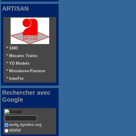
ARTISAN
* SMD
* Mecanic Trains
* YD Models
* Miniatures-Passion
* InterFer
Rechercher avec
Google
amfg.dyndns.org
WWW