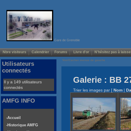
Gare de Grenoble
Nbre visiteurs
Calendrier
Forums
Livre d'or
N'hésitez pas à laisse
Voir/Cacher menus de gauche
Utilisateurs
connectés
Galerie : BB 2
Il y a 149 utilisateurs
connectés
Trier les images par
[
Nom
|
Da
AMFG INFO
-Accueil
-Historique AMFG