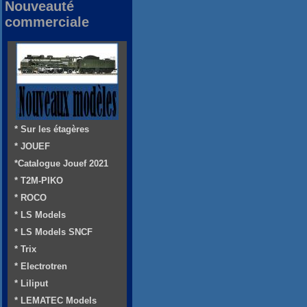
Nouveauté
commerciale
* Sur les étagères
* JOUEF
*Catalogue Jouef 2021
* T2M-PIKO
* ROCO
* LS Models
* LS Models SNCF
* Trix
* Electrotren
* Liliput
* LEMATEC Models