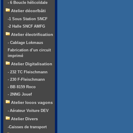
- 6 Boucle hélicoïdale
Atelier décor/bâti
-1 Sous Station SNCF
-2 Halle SNCF AMFG
Atelier électrification
- Cablage Lokmaus
Fabrication d’un circuit
imprimé
Atelier Digitalisation
- 232 TC Fleischmann
- 230 F-Fleischmann
- BB 8159 Roco
- 2NNG Jouef
Atelier locos vagons
- Aérateur Voiture DEV
Atelier Divers
-Caisses de transport