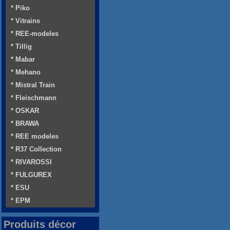
* Piko
* Vitrains
* REE-modeles
* Tillig
* Mabar
* Mehano
* Mistral Train
* Fleischmann
* OSKAR
* BRAWA
* REE modeles
* R37 Collection
* RIVAROSSI
* FULGUREX
* ESU
* EPM
Produits décor