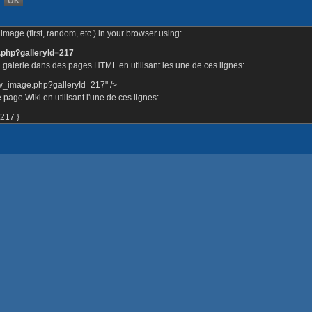
image (first, random, etc.) in your browser using:
.php?galleryId=217
 galerie dans des pages HTML en utilisant les une de ces lignes:
ow_image.php?galleryId=217" />
page Wiki en utilisant l'une de ces lignes:
217 }