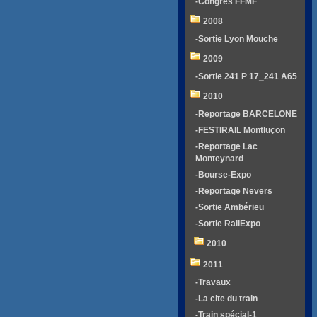
-Congrés FFMF
2008
-Sortie Lyon Mouche
2009
-Sortie 241 P 17_241 A65
2010
-Reportage BARCELONE
-FESTIRAIL Montluçon
-Reportage Lac
Monteynard
-Bourse-Expo
-Reportage Nevers
-Sortie Ambérieu
-Sortie RailExpo
2010
2011
-Travaux
-La cite du train
-Train spécial-1