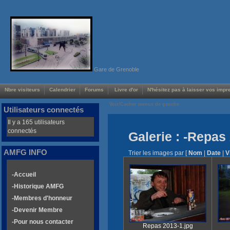
Gare de Grenoble
Nbre visiteurs
Calendrier
Forums
Livre d'or
N'hésitez pas à laisser vos impre
Voir/Cacher menus de gauche
Utilisateurs connectés
Il y a 165 utilisateurs
connectés
Galerie : -Repas
AMFG INFO
Trier les images par
[
Nom
|
Date
|
V
-Accueil
-Historique AMFG
-Membres d'honneur
-Devenir Membre
-Pour nous contacter
Repas 2013-1.jpg