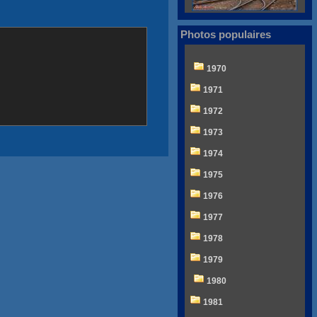
Photos populaires
1970
1971
1972
1973
1974
1975
1976
1977
1978
1979
1980
1981