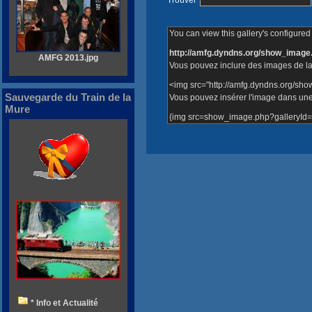
You can view this gallery's configured 
http://amfg.dyndns.org/show_image
AMFG 2013.jpg
Vous pouvez inclure des images de la
<img src="http://amfg.dyndns.org/sh
Sauvegarde du Train de la
Vous pouvez insérer l'image dans une 
Mure
{img src=show_image.php?galleryId=
* Info et Actualité