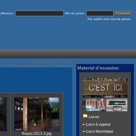
Utilisateur:
Mot de passe:
J'ai oublié mon mot de passe
Voir/Cacher menus de droite
Envoyez cette page par courrier électronique
Materiel d'occasion
Locos
➻ Loco à vapeur
➻ Loco thermique
Repas 2013-3.jpg