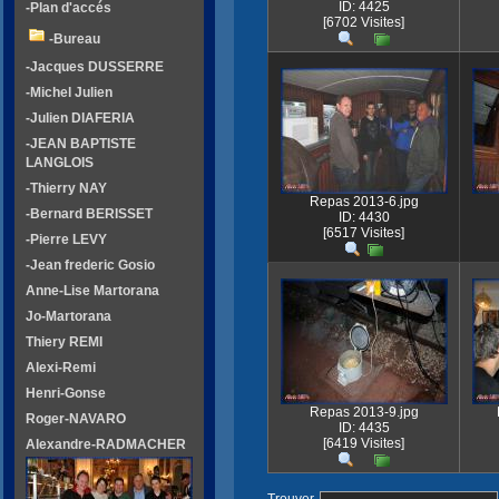
ID: 4425
-Plan d'accés
[6702 Visites]
-Bureau
-Jacques DUSSERRE
-Michel Julien
-Julien DIAFERIA
-JEAN BAPTISTE
LANGLOIS
-Thierry NAY
Repas 2013-6.jpg
-Bernard BERISSET
ID: 4430
[6517 Visites]
-Pierre LEVY
-Jean frederic Gosio
Anne-Lise Martorana
Jo-Martorana
Thiery REMI
Alexi-Remi
Henri-Gonse
Repas 2013-9.jpg
Roger-NAVARO
ID: 4435
[6419 Visites]
Alexandre-RADMACHER
Trouver