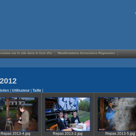
ssions sur le site dans le livre d'or
Manifestations ferroviaires Régionales
 2012
isites
|
Utilisateur
|
Taille
]
Repas 2013-4.jpg
Repas 2013-2.jpg
Repas 2013-5.jpg