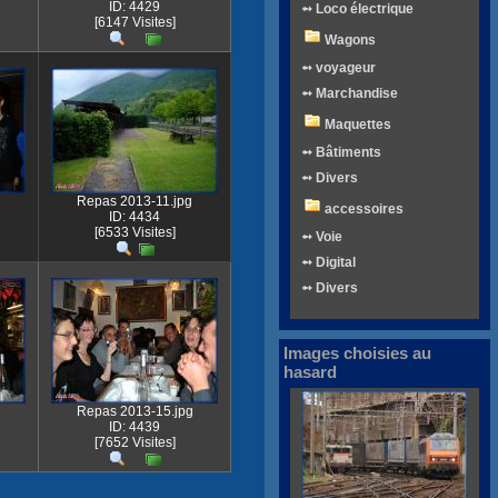
ID: 4429
➻ Loco électrique
[6147 Visites]
Wagons
➻ voyageur
➻ Marchandise
Maquettes
➻ Bâtiments
➻ Divers
Repas 2013-11.jpg
accessoires
ID: 4434
[6533 Visites]
➻ Voie
➻ Digital
➻ Divers
Images choisies au
hasard
g
Repas 2013-15.jpg
ID: 4439
[7652 Visites]