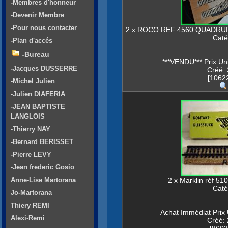
-Membres d'honneur
-Devenir Membre
-Pour nous contacter
2 x ROCO REF 4560 QUADRUPLE
Caté
-Plan d'accés
-Bureau
***VENDU*** Prix Un
-Jacques DUSSERRE
Créé: 
[10622
-Michel Julien
-Julien DIAFERIA
-JEAN BAPTISTE
LANGLOIS
-Thierry NAY
-Bernard BERISSET
-Pierre LEVY
-Jean frederic Gosio
Anne-Lise Martorana
2 x Marklin réf 510
Caté
Jo-Martorana
Thiery REMI
Achat Immédiat Prix 
Alexi-Remi
Créé: 