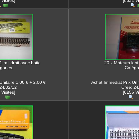
 Visites]
[8332 Vi
1 rail droit avec boite
20 x Moteurs le
gories:
Catégor
Unitaire 1,00 € + 2,00 €
Achat Immédiat Prix Unit
24/02/12
Créé: 24
 Visites]
[8156 Vi