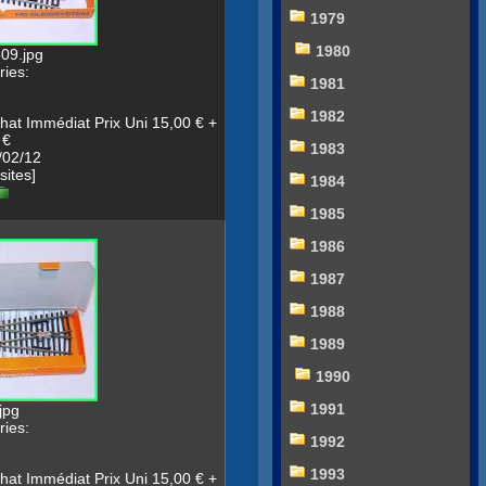
1979
1980
09.jpg
ies:
1981
1982
hat Immédiat Prix Uni 15,00 € +
 €
1983
/02/12
sites]
1984
1985
1986
1987
1988
1989
1990
1991
jpg
ies:
1992
1993
hat Immédiat Prix Uni 15,00 € +