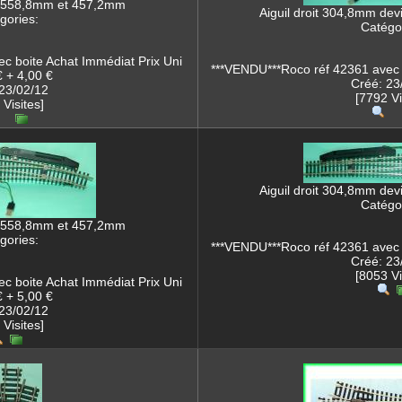
n 558,8mm et 457,2mm
Aiguil droit 304,8mm de
gories:
Catégor
c boite Achat Immédiat Prix Uni
***VENDU***Roco réf 42361 avec b
 + 4,00 €
Créé: 23
23/02/12
[7792 Vi
 Visites]
Aiguil droit 304,8mm de
Catégor
n 558,8mm et 457,2mm
gories:
***VENDU***Roco réf 42361 avec b
Créé: 23
[8053 Vi
c boite Achat Immédiat Prix Uni
 + 5,00 €
23/02/12
 Visites]