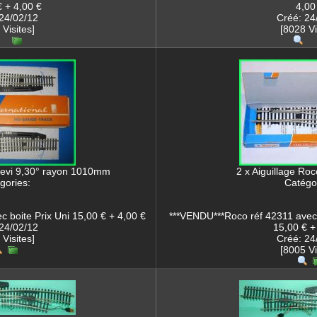
 + 4,00 €
4,00
24/02/12
Créé: 24
 Visites]
[8028 Vi
devi 9,30° rayon 1010mm
2 x Aiguillage Ro
gories:
Catégor
 boite Prix Uni 15,00 € + 4,00 €
***VENDU***Roco réf 42311 avec 
24/02/12
15,00 € +
 Visites]
Créé: 24
[8005 Vi