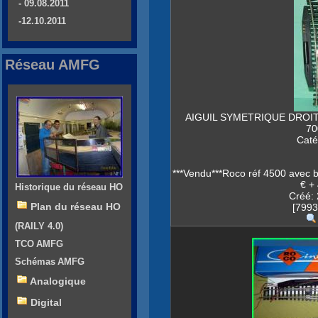
- 09.08.2011
-12.10.2011
Réseau AMFG
AIGUIL SYMETRIQUE DROIT
7
Caté
***Vendu***Roco réf 4500 avec b
€ +
Historique du réseau HO
Créé: 
Plan du réseau HO
[7993
(RAILY 4.0)
TCO AMFG
Schémas AMFG
Analogique
Digital