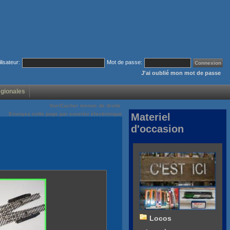
ilisateur:
Mot de passe:
J'ai oublié mon mot de passe
égionales
Voir/Cacher menus de droite
Envoyez cette page par courrier électronique
Materiel
d'occasion
Locos