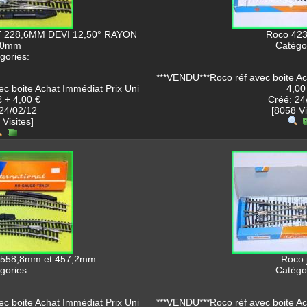
 228,6MM DEVI 12,50° RAYON
Roco 423
00mm
Catégor
gories:
***VENDU***Roco réf avec boite Ac
c boite Achat Immédiat Prix Uni
4,00
 + 4,00 €
Créé: 24
24/02/12
[8058 Vi
 Visites]
n 558,8mm et 457,2mm
Roco.
gories:
Catégor
c boite Achat Immédiat Prix Uni
***VENDU***Roco réf avec boite Ac