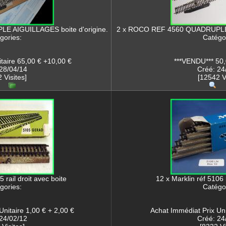
 AIGUILLAGES boite d'origine.
2 x ROCO REF 4560 QUADRUPLE A
gories:
Catégor
itaire 65,00 € +10,00 €
***VENDU*** 50,
28/04/14
Créé: 24
 Visites]
[12542 Vi
5 rail droit avec boite
12 x Marklin réf 5106 r
gories:
Catégor
Unitaire 1,00 € + 2,00 €
Achat Immédiat Prix Uni
24/02/12
Créé: 24