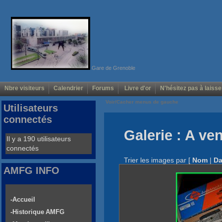
Gare de Grenoble
Nbre visiteurs
Calendrier
Forums
Livre d'or
N'hésitez pas à laisse
Voir/Cacher menus de gauche
Utilisateurs
connectés
Galerie : A ve
Il y a 190 utilisateurs
connectés
Trier les images par
[
Nom
|
Da
AMFG INFO
-Accueil
-Historique AMFG