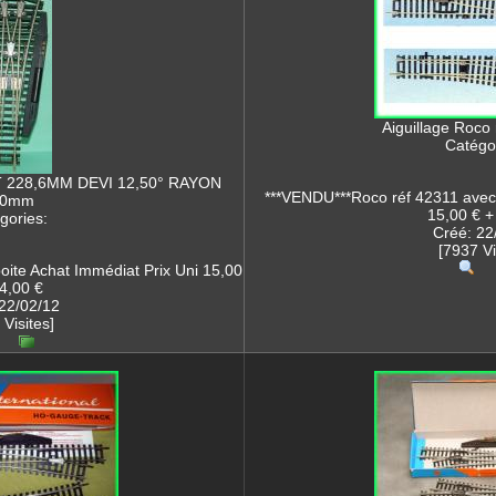
Aiguillage Roco
Catégor
 228,6MM DEVI 12,50° RAYON
***VENDU***Roco réf 42311 avec 
00mm
15,00 € +
gories:
Créé: 22
[7937 Vi
oite Achat Immédiat Prix Uni 15,00
 4,00 €
22/02/12
 Visites]