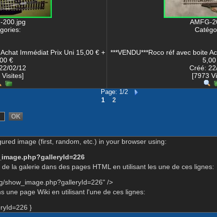
200.jpg
AMFG-20
gories:
Catégor
Achat Immédiat Prix Uni 15,00 € +
***VENDU***Roco réf avec boite Ac
00 €
5,00
22/02/12
Créé: 22
 Visites]
[7973 Vi
Page: 1/2
1
2
gured image (first, random, etc.) in your browser using:
_image.php?galleryId=226
de la galerie dans des pages HTML en utilisant les une de ces lignes:
rg/show_image.php?galleryId=226" />
 une page Wiki en utilisant l'une de ces lignes:
ryId=226 }