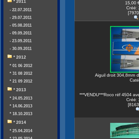
* 2011
15,00 €
Créé: 
- 22.07.2011
[7970
- 29.07.2011
- 05.08.2011
- 09.09.2011
- 23.09.2011
- 30.09.2011
* 2012
* 01 06 2012
* 31 08 2012
Aiguil droit 304,8mm 
Caté
* 21 09 2012
* 2013
***VENDU***Roco réf 4504 avec
* 24.05.2013
Créé: 
[8163
* 14.06.2013
* 18.10.2013
* 2014
* 25.04.2014
* 23.05.2014