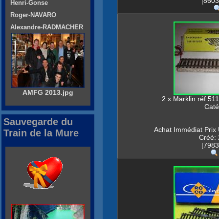
[8603
Henri-Gonse
Roger-NAVARO
Alexandre-RADMACHER
AMFG 2013.jpg
2 x Marklin réf 511
Caté
Sauvegarde du
Achat Immédiat Prix 
Train de la Mure
Créé: 
[7983