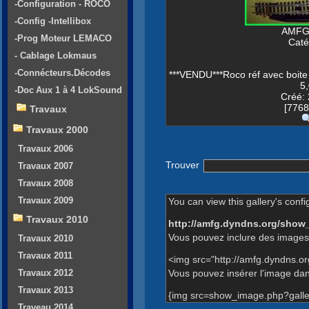
-Configuration - ROCO
-Config -Intellibox
AMFG-
-Prog Moteur LEMACO
Caté
- Cablage Lokmaus
-Connécteurs.Décodes
***VENDU***Roco réf avec boite 
5,
-Doc Aux 1 à 4 LokSound
Créé: 
[7768
Travaux
Travaux 2000
Travaux 2006
Trouver
Travaux 2007
Travaux 2008
Travaux 2009
You can view this gallery's confi
Travaux 2010
http://amfg.dyndns.org/show
Vous pouvez inclure des images 
Travaux 2010
Travaux 2011
<img src="http://amfg.dyndns.o
Vous pouvez insérer l'image dans
Travaux 2012
Travaux 2013
{img src=show_image.php?galle
Traveau 2014