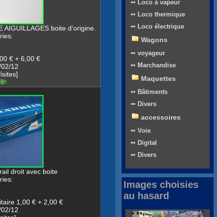
➻ Loco à vapeur
➻ Loco thermique
➻ Loco électrique
IGUILLAGES boite d'origine.
ies:
Wagons
➻ voyageur
00 € + 6,00 €
➻ Marchandise
/02/12
sites]
Maquettes
➻ Bâtiments
➻ Divers
accessoires
➻ Voie
➻ Digital
➻ Divers
ail droit avec boite
ies:
Images choisies
au hasard
taire 1,00 € + 2,00 €
/02/12