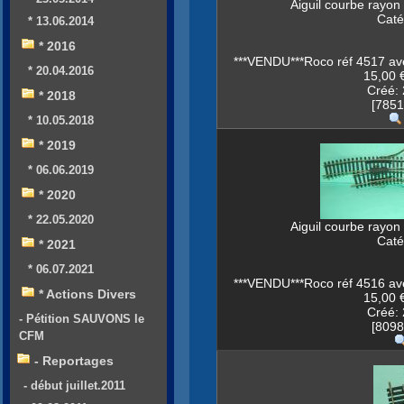
Aiguil courbe rayo
Caté
* 13.06.2014
* 2016
***VENDU***Roco réf 4517 ave
* 20.04.2016
15,00 €
Créé: 
* 2018
[7851
* 10.05.2018
* 2019
* 06.06.2019
* 2020
* 22.05.2020
Aiguil courbe rayo
Caté
* 2021
* 06.07.2021
***VENDU***Roco réf 4516 ave
* Actions Divers
15,00 €
Créé: 
- Pétition SAUVONS le
[8098
CFM
- Reportages
- début juillet.2011