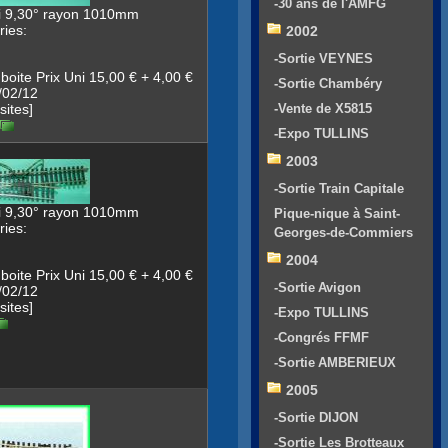
-30 ans de l'AMFG
vi 9,30° rayon 1010mm
ies:
2002
-Sortie VEYNES
oite Prix Uni 15,00 € + 4,00 €
-Sortie Chambéry
/02/12
sites]
-Vente de X5815
-Expo TULLINS
2003
-Sortie Train Capitale
vi 9,30° rayon 1010mm
Pique-nique à Saint-
ies:
Georges-de-Commiers
2004
oite Prix Uni 15,00 € + 4,00 €
-Sortie Avigon
/02/12
sites]
-Expo TULLINS
-Congrés FFMF
-Sortie AMBERIEUX
2005
-Sortie DIJON
-Sortie Les Brotteaux