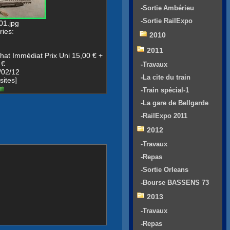
-Sortie Ambérieu
-Sortie RailExpo
1.jpg
ies:
2010
2011
hat Immédiat Prix Uni 15,00 € +
 €
-Travaux
/02/12
-La cite du train
sites]
-Train spécial-1
-La gare de Bellgarde
-RailExpo 2011
2012
-Travaux
-Repas
-Sortie Orleans
-Bourse BASSENS 73
2013
-Travaux
-Repas