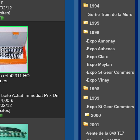
 €
1994
/02/12
sites]
- Sortie Train de la Mure
1995
1996
-Expo Annonay
-Expo Aubenas
-Expo Claix
-Expo Meylan
-Expo St Geor Commiers
co réf 42311 HO
-Expo Vinay
ies:
1998
boite Achat Immédiat Prix Uni
1999
 4,00 €
/02/12
-Expo St Geor Commiers
sites]
2000
2001
-Vente de la 040 T17