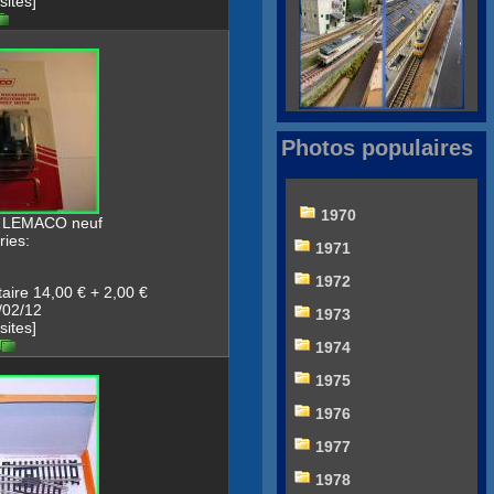
sites]
Photos populaires
1970
nt LEMACO neuf
ies:
1971
1972
aire 14,00 € + 2,00 €
/02/12
1973
sites]
1974
1975
1976
1977
1978