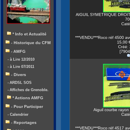
AIGUIL SYMETRIQUE DROIT
7
Caté
* Info et Actualité
***VENDU***Roco réf 4500 ave
15,00 €
- Historique du CFM
Créé: 
[7904
- AMFG
- à Lire 12/2010
- à Lire 07/2011
- Divers
- ARDSL SOS
- Affiches de Grenoble.
* Actions AMFG
- Pour Participer
Aiguil courbe rayo
Caté
- Calendrier
- Reportages
***VENDU***Roco réf 4517 ave