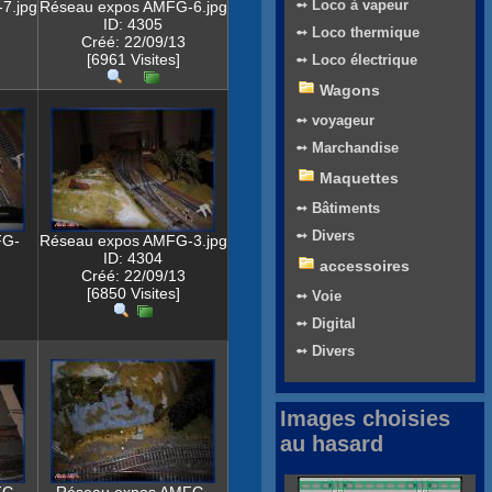
➻ Loco à vapeur
7.jpg
Réseau expos AMFG-6.jpg
ID: 4305
➻ Loco thermique
Créé: 22/09/13
[6961 Visites]
➻ Loco électrique
Wagons
➻ voyageur
➻ Marchandise
Maquettes
➻ Bâtiments
➻ Divers
FG-
Réseau expos AMFG-3.jpg
ID: 4304
accessoires
Créé: 22/09/13
[6850 Visites]
➻ Voie
➻ Digital
➻ Divers
Images choisies
au hasard