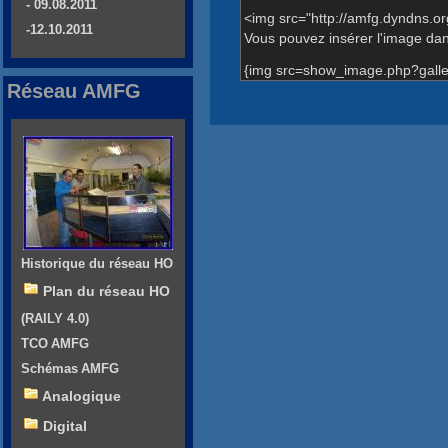
- 09.08.2011
<img src="http://amfg.dyndns.o
-12.10.2011
Vous pouvez insérer l'image dans
{img src=show_image.php?galle
Réseau AMFG
Historique du réseau HO
Plan du réseau HO
(RAILY 4.0)
TCO AMFG
Schémas AMFG
Analogique
Digital