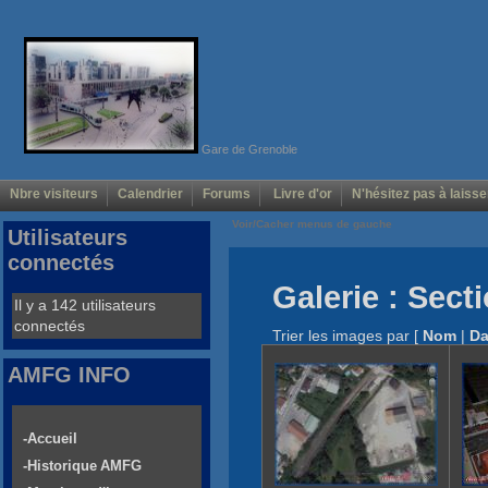
Gare de Grenoble
Nbre visiteurs
Calendrier
Forums
Livre d'or
N'hésitez pas à laisse
Voir/Cacher menus de gauche
Utilisateurs
connectés
Galerie : Sec
Il y a 142 utilisateurs
connectés
Trier les images par
[
Nom
|
Da
AMFG INFO
-Accueil
-Historique AMFG