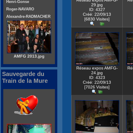
Réseau expos AMFG-
Ré
Henri-Gonse
29.jpg
Roger-NAVARO
ID: 4327
Créé: 22/09/13
Alexandre-RADMACHER
[6830 Visites]
AMFG 2013.jpg
Réseau expos AMFG-
Ré
24.jpg
Sauvegarde du
ID: 4323
Train de la Mure
Créé: 22/09/13
[7026 Visites]