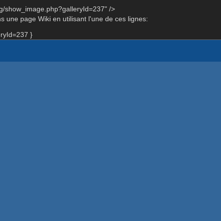
rg/show_image.php?galleryId=237" />
 une page Wiki en utilisant l'une de ces lignes:
ryId=237 }