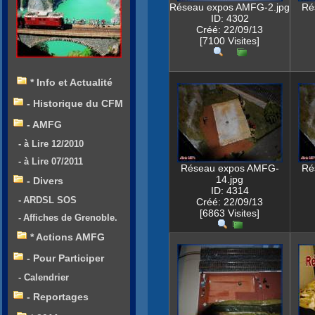
Réseau expos AMFG-2.jpg
Ré
ID: 4302
Créé: 22/09/13
[7100 Visites]
* Info et Actualité
- Historique du CFM
- AMFG
- à Lire 12/2010
- à Lire 07/2011
Réseau expos AMFG-
Ré
14.jpg
- Divers
ID: 4314
- ARDSL SOS
Créé: 22/09/13
[6863 Visites]
- Affiches de Grenoble.
* Actions AMFG
- Pour Participer
- Calendrier
- Reportages