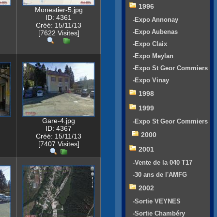
1996
Monestier-5.jpg
ID: 4361
-Expo Annonay
Créé: 15/11/13
-Expo Aubenas
[7622 Visites]
-Expo Claix
-Expo Meylan
-Expo St Geor Commiers
-Expo Vinay
1998
1999
Gare-4.jpg
-Expo St Geor Commiers
ID: 4367
2000
Créé: 15/11/13
[7407 Visites]
2001
-Vente de la 040 T17
-30 ans de l'AMFG
2002
-Sortie VEYNES
-Sortie Chambéry