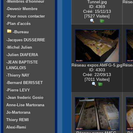
-Membres d'honneur
Tunnel.jpg
Rése
ID: 4369
-Devenir Membre
Créé: 15/11/13
[7527 Visites]
-Pour nous contacter
-Plan d'accés
-Bureau
-Jacques DUSSERRE
-Michel Julien
-Julien DIAFERIA
-JEAN BAPTISTE
Réseau expos AMFG-5.jpg
Rése
LANGLOIS
ID: 4303
Créé: 22/09/13
-Thierry NAY
[7011 Visites]
-Bernard BERISSET
-Pierre LEVY
-Jean frederic Gosio
Anne-Lise Martorana
Jo-Martorana
Thiery REMI
Alexi-Remi