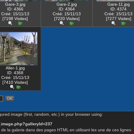
Gare-3.jpg
Gare-2.jpg
Gare-11.jpg
ID: 4366
ID: 4364
ID: 4374
Créé: 15/11/13
Créé: 15/11/13
Créé: 15/11/13
[7198 Visites]
[7220 Visites]
[7277 Visites]
Aller-1.jpg
ID: 4368
Créé: 15/11/13
[7410 Visites]
gured image (first, random, etc.) in your browser using:
_image.php?galleryId=237
de la galerie dans des pages HTML en utilisant les une de ces lignes: