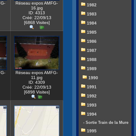
FG-
Réseau expos AMFG-
1982
16.jpg
ID: 4313
1983
Créé: 22/09/13
[6868 Visites]
1984
1985
1986
1987
1988
1989
FG-
Réseau expos AMFG-
11.jpg
1990
ID: 4309
1991
Créé: 22/09/13
[6898 Visites]
1992
1993
1994
- Sortie Train de la Mure
1995