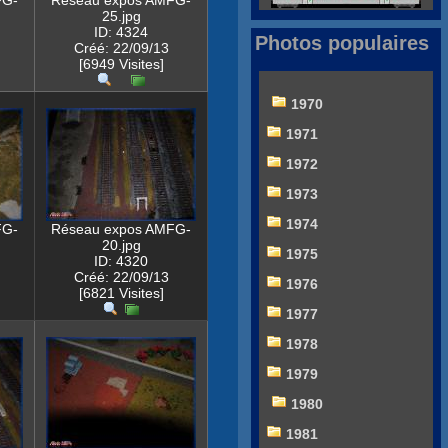
FG-
Réseau expos AMFG-
25.jpg
ID: 4324
Photos populaires
Créé: 22/09/13
[6949 Visites]
1970
1971
1972
1973
1974
FG-
Réseau expos AMFG-
20.jpg
1975
ID: 4320
Créé: 22/09/13
1976
[6821 Visites]
1977
1978
1979
1980
1981