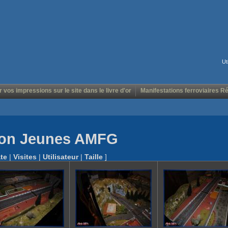
Ut
r vos impressions sur le site dans le livre d'or
Manifestations ferroviaires R
tion Jeunes AMFG
te
|
Visites
|
Utilisateur
|
Taille
]