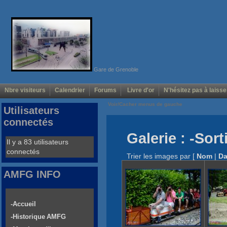
Gare de Grenoble
Nbre visiteurs
Calendrier
Forums
Livre d'or
N'hésitez pas à laisse
Voir/Cacher menus de gauche
Utilisateurs
connectés
Galerie : -Sor
Il y a 83 utilisateurs
connectés
Trier les images par
[
Nom
|
Da
AMFG INFO
-Accueil
-Historique AMFG