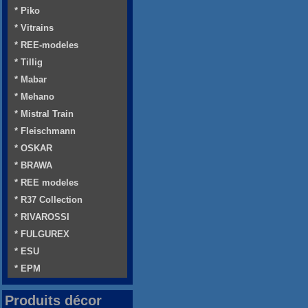
* Piko
* Vitrains
* REE-modeles
* Tillig
* Mabar
* Mehano
* Mistral Train
* Fleischmann
* OSKAR
* BRAWA
* REE modeles
* R37 Collection
* RIVAROSSI
* FULGUREX
* ESU
* EPM
Produits décor