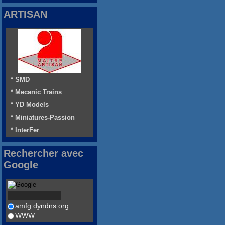
ARTISAN
* SMD
* Mecanic Trains
* YD Models
* Miniatures-Passion
* InterFer
Rechercher avec
Google
amfg.dyndns.org
WWW