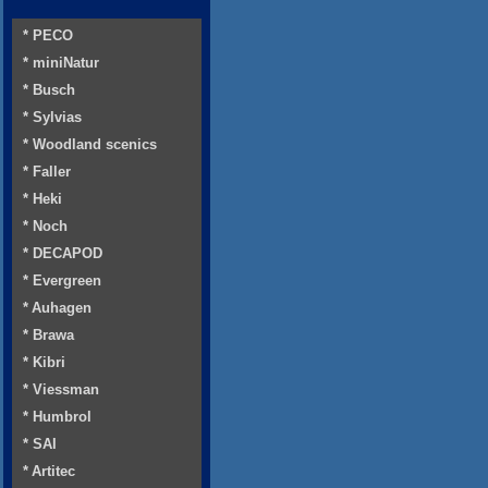
* PECO
* miniNatur
* Busch
* Sylvias
* Woodland scenics
* Faller
* Heki
* Noch
* DECAPOD
* Evergreen
* Auhagen
* Brawa
* Kibri
* Viessman
* Humbrol
* SAI
* Artitec