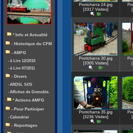
Pontcharra 24.jpg
Po
[3317 Visites]
* Info et Actualité
- Historique du CFM
- AMFG
Pontcharra 30.jpg
Po
- à Lire 12/2010
[3305 Visites]
- à Lire 07/2011
- Divers
- ARDSL SOS
- Affiches de Grenoble.
* Actions AMFG
- Pour Participer
Pontcharra 35.jpg
Po
[3236 Visites]
- Calendrier
- Reportages