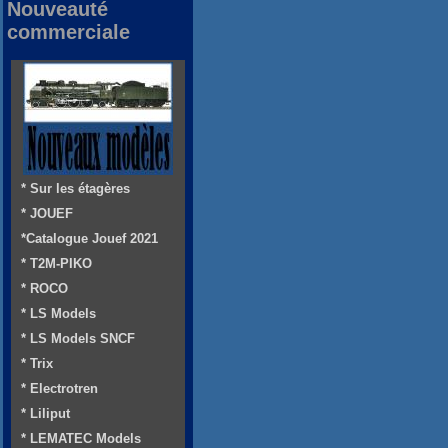
Nouveauté
commerciale
* Sur les étagères
* JOUEF
*Catalogue Jouef 2021
* T2M-PIKO
* ROCO
* LS Models
* LS Models SNCF
* Trix
* Electrotren
* Liliput
* LEMATEC Models