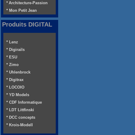
* Architecture-Passion
* Mon Petit Jean
Produits DIGITAL
* Lenz
* Digirails
* ESU
* Zimo
* Uhlenbrock
* Digitrax
* LOCOIO
* YD Models
* CDF Informatique
* LDT Littfinski
* DCC concepts
* Krois-Modell