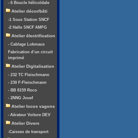
- 6 Boucle hélicoïdale
Atelier décor/bâti
-1 Sous Station SNCF
-2 Halle SNCF AMFG
Atelier électrification
- Cablage Lokmaus
Fabrication d’un circuit
imprimé
Atelier Digitalisation
- 232 TC Fleischmann
- 230 F-Fleischmann
- BB 8159 Roco
- 2NNG Jouef
Atelier locos vagons
- Aérateur Voiture DEV
Atelier Divers
-Caisses de transport