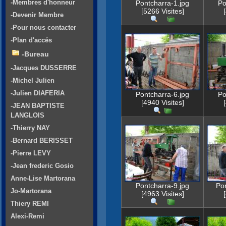
-Membres d'honneur
Pontcharra-1.jpg
Po
[5266 Visites]
-Devenir Membre
-Pour nous contacter
-Plan d'accés
-Bureau
-Jacques DUSSERRE
-Michel Julien
-Julien DIAFERIA
Pontcharra-6.jpg
Po
[4940 Visites]
-JEAN BAPTISTE
LANGLOIS
-Thierry NAY
-Bernard BERISSET
-Pierre LEVY
-Jean frederic Gosio
Anne-Lise Martorana
Pontcharra-9.jpg
Po
Jo-Martorana
[4963 Visites]
Thiery REMI
Alexi-Remi