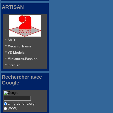
ARTISAN
* SMD
* Mecanic Trains
* YD Models
* Miniatures-Passion
* InterFer
Rechercher avec
Google
amfg.dyndns.org
WWW