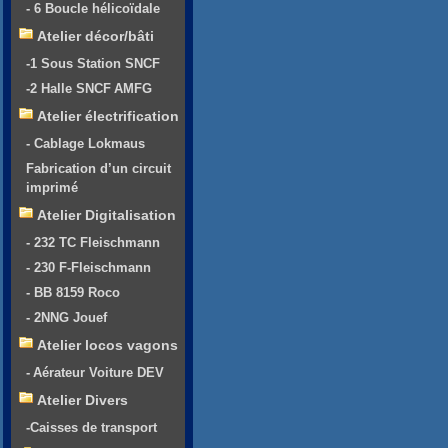
- 6 Boucle hélicoïdale
Atelier décor/bâti
-1 Sous Station SNCF
-2 Halle SNCF AMFG
Atelier électrification
- Cablage Lokmaus
Fabrication d’un circuit
imprimé
Atelier Digitalisation
- 232 TC Fleischmann
- 230 F-Fleischmann
- BB 8159 Roco
- 2NNG Jouef
Atelier locos vagons
- Aérateur Voiture DEV
Atelier Divers
-Caisses de transport