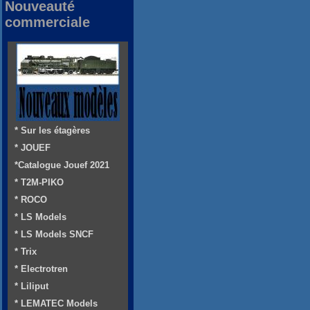
Nouveauté
commerciale
* Sur les étagères
* JOUEF
*Catalogue Jouef 2021
* T2M-PIKO
* ROCO
* LS Models
* LS Models SNCF
* Trix
* Electrotren
* Liliput
* LEMATEC Models