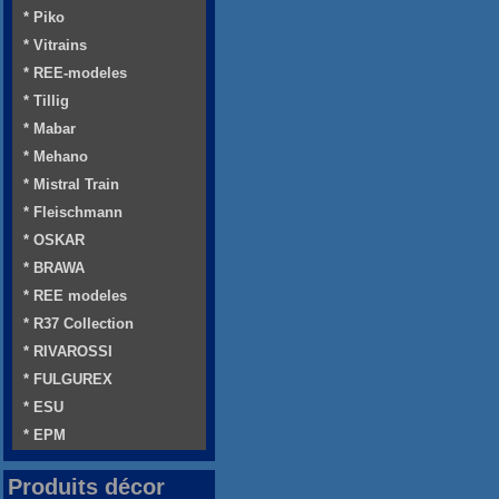
* Piko
* Vitrains
* REE-modeles
* Tillig
* Mabar
* Mehano
* Mistral Train
* Fleischmann
* OSKAR
* BRAWA
* REE modeles
* R37 Collection
* RIVAROSSI
* FULGUREX
* ESU
* EPM
Produits décor