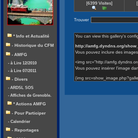
[6399 Visites]
Trouver
You can view this gallery's confi
* Info et Actualité
- Historique du CFM
http://amfg.dyndns.org/show
Vous pouvez inclure des images 
- AMFG
<img src="http://amfg.dyndns.o
- à Lire 12/2010
Vous pouvez insérer l'image dans
- à Lire 07/2011
{img src=show_image.php?galle
- Divers
- ARDSL SOS
- Affiches de Grenoble.
* Actions AMFG
- Pour Participer
- Calendrier
- Reportages