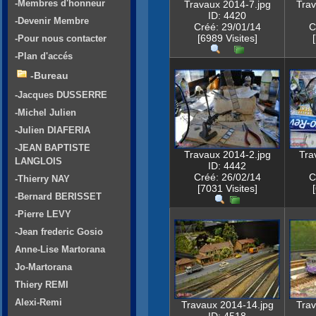
-Membres d'honneur
Travaux 2014-7.jpg
Trav
ID: 4420
-Devenir Membre
Créé: 29/01/14
C
[6989 Visites]
-Pour nous contacter
-Plan d'accés
-Bureau
-Jacques DUSSERRE
-Michel Julien
-Julien DIAFERIA
-JEAN BAPTISTE
Travaux 2014-2.jpg
Tra
LANGLOIS
ID: 4442
Créé: 26/02/14
C
-Thierry NAY
[7031 Visites]
-Bernard BERISSET
-Pierre LEVY
-Jean frederic Gosio
Anne-Lise Martorana
Jo-Martorana
Thiery REMI
Alexi-Remi
Travaux 2014-14.jpg
Trav