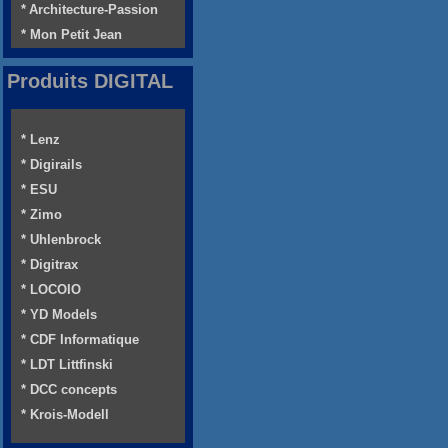
* Architecture-Passion
* Mon Petit Jean
Produits DIGITAL
* Lenz
* Digirails
* ESU
* Zimo
* Uhlenbrock
* Digitrax
* LOCOIO
* YD Models
* CDF Informatique
* LDT Littfinski
* DCC concepts
* Krois-Modell