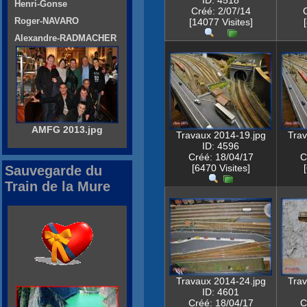
ID: 4518
Henri-Gonse
Créé: 2/07/14
Roger-NAVARO
[14077 Visites]
Alexandre-RADMACHER
AMFG 2013.jpg
Travaux 2014-19.jpg
Trav
ID: 4596
Créé: 18/04/17
C
[6470 Visites]
Sauvegarde du
Train de la Mure
Travaux 2014-24.jpg
Trav
ID: 4601
Créé: 18/04/17
C