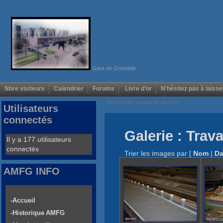
Gare de Grenoble
Nbre visiteurs
Calendrier
Forums
Livre d'or
N'hésitez pas à laisse
Voir/Cacher menus de gauche
Utilisateurs
connectés
Galerie : Trav
Il y a 177 utilisateurs
connectés
Trier les images par
[
Nom
|
Da
AMFG INFO
-Accueil
-Historique AMFG