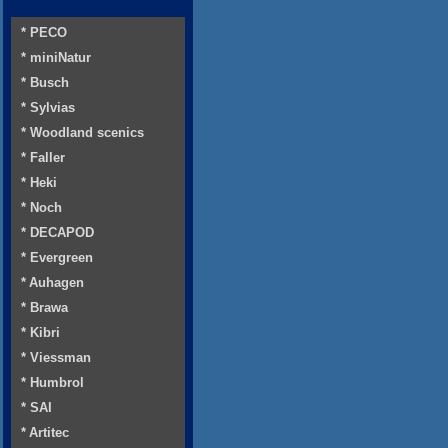
* PECO
* miniNatur
* Busch
* Sylvias
* Woodland scenics
* Faller
* Heki
* Noch
* DECAPOD
* Evergreen
* Auhagen
* Brawa
* Kibri
* Viessman
* Humbrol
* SAI
* Artitec