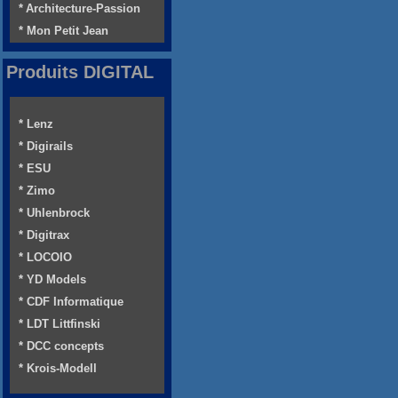
* Architecture-Passion
* Mon Petit Jean
Produits DIGITAL
* Lenz
* Digirails
* ESU
* Zimo
* Uhlenbrock
* Digitrax
* LOCOIO
* YD Models
* CDF Informatique
* LDT Littfinski
* DCC concepts
* Krois-Modell