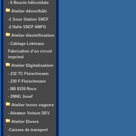
- 6 Boucle hélicoïdale
Atelier décor/bâti
-1 Sous Station SNCF
-2 Halle SNCF AMFG
Atelier électrification
- Cablage Lokmaus
Fabrication d’un circuit
imprimé
Atelier Digitalisation
- 232 TC Fleischmann
- 230 F-Fleischmann
- BB 8159 Roco
- 2NNG Jouef
Atelier locos vagons
- Aérateur Voiture DEV
Atelier Divers
-Caisses de transport