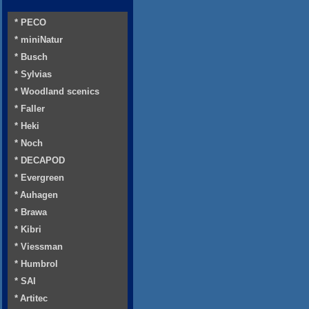
* PECO
* miniNatur
* Busch
* Sylvias
* Woodland scenics
* Faller
* Heki
* Noch
* DECAPOD
* Evergreen
* Auhagen
* Brawa
* Kibri
* Viessman
* Humbrol
* SAI
* Artitec