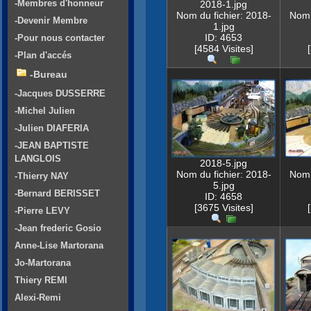
-Membres d'honneur
2018-1.jpg
Nom du fichier: 2018-
Nom 
-Devenir Membre
1.jpg
ID: 4653
-Pour nous contacter
[4584 Visites]
-Plan d'accés
-Bureau
-Jacques DUSSERRE
-Michel Julien
-Julien DIAFERIA
-JEAN BAPTISTE
LANGLOIS
2018-5.jpg
Nom du fichier: 2018-
Nom 
-Thierry NAY
5.jpg
-Bernard BERISSET
ID: 4658
[3675 Visites]
-Pierre LEVY
-Jean frederic Gosio
Anne-Lise Martorana
Jo-Martorana
Thiery REMI
Alexi-Remi