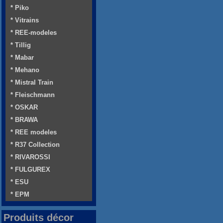
* Piko
* Vitrains
* REE-modeles
* Tillig
* Mabar
* Mehano
* Mistral Train
* Fleischmann
* OSKAR
* BRAWA
* REE modeles
* R37 Collection
* RIVAROSSI
* FULGUREX
* ESU
* EPM
Produits décor