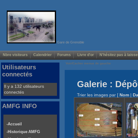
Gare de Grenoble
Nbre visiteurs
Calendrier
Forums
Livre d'or
N'hésitez pas à laisse
Voir/Cacher menus de gauche
Utilisateurs
connectés
Galerie : Dép
Il y a 132 utilisateurs
connectés
Trier les images par
[
Nom
|
Da
AMFG INFO
-Accueil
-Historique AMFG