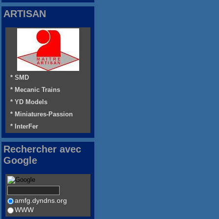
ARTISAN
* SMD
* Mecanic Trains
* YD Models
* Miniatures-Passion
* InterFer
Rechercher avec
Google
amfg.dyndns.org
WWW