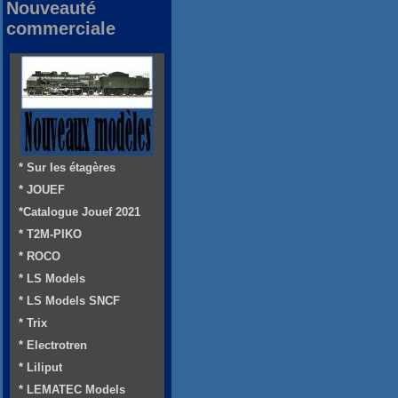
Nouveauté
commerciale
* Sur les étagères
* JOUEF
*Catalogue Jouef 2021
* T2M-PIKO
* ROCO
* LS Models
* LS Models SNCF
* Trix
* Electrotren
* Liliput
* LEMATEC Models