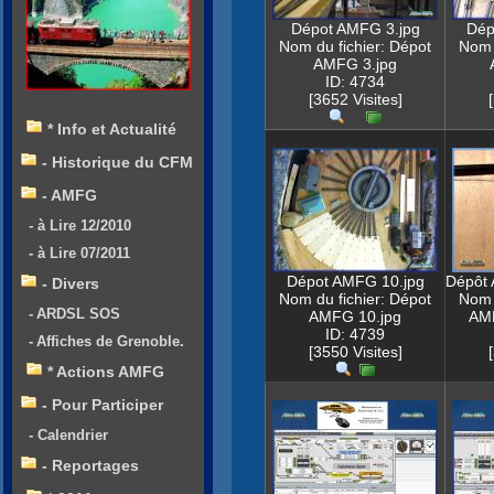
Dépot AMFG 3.jpg
Dép
Nom du fichier: Dépot
Nom 
AMFG 3.jpg
ID: 4734
[3652 Visites]
* Info et Actualité
- Historique du CFM
- AMFG
- à Lire 12/2010
- à Lire 07/2011
Dépot AMFG 10.jpg
Dépôt
- Divers
Nom du fichier: Dépot
Nom 
- ARDSL SOS
AMFG 10.jpg
AM
ID: 4739
- Affiches de Grenoble.
[3550 Visites]
* Actions AMFG
- Pour Participer
- Calendrier
- Reportages