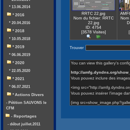
* 13.06.2014
RRTC 22.jpg
AMFG
* 2016
Nom du fichier: RRTC
Nom 
22.jpg
D
* 20.04.2016
ID: 4754
* 2018
[3578 Visites]
* 10.05.2018
* 2019
Trouver
* 06.06.2019
* 2020
You can view this gallery's confi
* 22.05.2020
http://amfg.dyndns.org/show
Vous pouvez inclure des images 
* 2021
* 06.07.2021
<img src="http://amfg.dyndns.o
Vous pouvez insérer l'image dans
* Actions Divers
{img src=show_image.php?galle
- Pétition SAUVONS le
CFM
- Reportages
- début juillet.2011