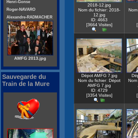
Henri-Gonse
2018-12.jpg
Roger-NAVARO
Nom du fichier: 2018-
Nom 
12.jpg
Alexandre-RADMACHER
ID: 4663
[3664 Visites]
AMFG 2013.jpg
Dépot AMFG 7.jpg
Dé
Sauvegarde du
Nom du fichier: Dépot
Nom 
Train de la Mure
AMFG 7.jpg
ID: 4729
[3354 Visites]