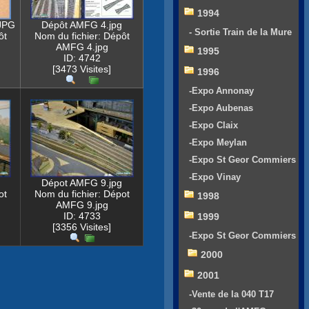
1994
JPG
Dépôt AMFG 4.jpg
- Sortie Train de la Mure
ôt
Nom du fichier: Dépôt
G
AMFG 4.jpg
1995
ID: 4742
[3473 Visites]
1996
-Expo Annonay
-Expo Aubenas
-Expo Claix
-Expo Meylan
-Expo St Geor Commiers
-Expo Vinay
Dépot AMFG 9.jpg
ot
Nom du fichier: Dépot
1998
AMFG 9.jpg
ID: 4733
1999
[3356 Visites]
-Expo St Geor Commiers
2000
2001
-Vente de la 040 T17