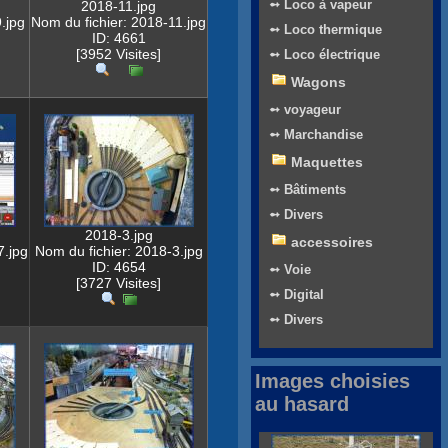
➻ Loco à vapeur
2018-11.jpg
.jpg
Nom du fichier: 2018-11.jpg
➻ Loco thermique
ID: 4661
[3952 Visites]
➻ Loco électrique
Wagons
➻ voyageur
➻ Marchandise
Maquettes
➻ Bâtiments
➻ Divers
2018-3.jpg
accessoires
7.jpg
Nom du fichier: 2018-3.jpg
ID: 4654
➻ Voie
[3727 Visites]
➻ Digital
➻ Divers
Images choisies
au hasard