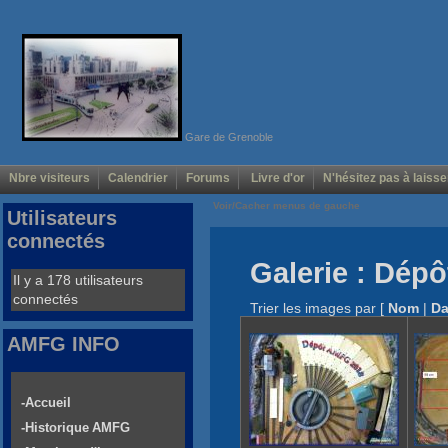
Gare de Grenoble
Nbre visiteurs
Calendrier
Forums
Livre d'or
N'hésitez pas à laisse
Voir/Cacher menus de gauche
Utilisateurs
connectés
Galerie : Dép
Il y a 178 utilisateurs
connectés
Trier les images par
[
Nom
|
Da
AMFG INFO
-Accueil
-Historique AMFG