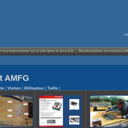
Ut
r vos impressions sur le site dans le livre d'or
Manifestations ferroviaires R
ôt AMFG
te
|
Visites
|
Utilisateur
|
Taille
]