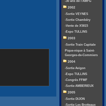
-30 ans de l'AMFG
2002
-Sortie VEYNES
-Sortie Chambéry
-Vente de X5815
-Expo TULLINS
2003
-Sortie Train Capitale
Pique-nique à Saint-
Georges-de-Commiers
2004
-Sortie Avigon
-Expo TULLINS
-Congrés FFMF
-Sortie AMBERIEUX
2005
-Sortie DIJON
-Sortie Les Brotteaux