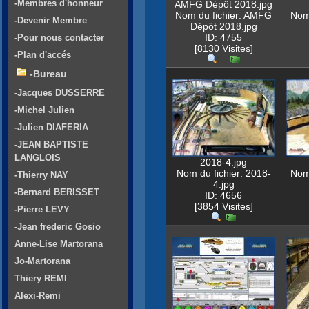
-Membres d'honneur
AMFG Dépôt 2018.jpg
Nom du fichier: AMFG
Nom 
-Devenir Membre
Dépôt 2018.jpg
ID: 4755
-Pour nous contacter
[8130 Visites]
-Plan d'accés
-Bureau
-Jacques DUSSERRE
-Michel Julien
-Julien DIAFERIA
-JEAN BAPTISTE
LANGLOIS
2018-4.jpg
Nom du fichier: 2018-
Nom 
-Thierry NAY
4.jpg
-Bernard BERISSET
ID: 4656
[3854 Visites]
-Pierre LEVY
-Jean frederic Gosio
Anne-Lise Martorana
Jo-Martorana
Thiery REMI
Alexi-Remi