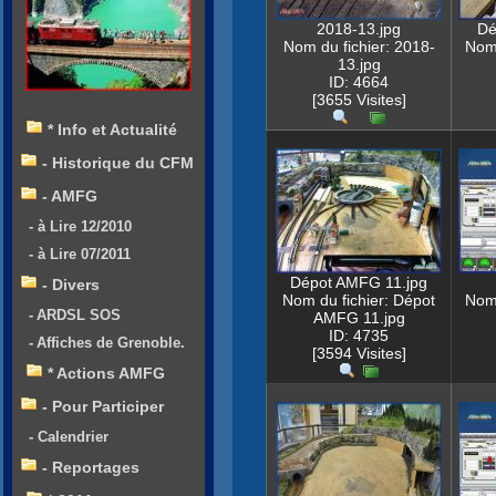
2018-13.jpg
Dé
Nom du fichier: 2018-
Nom 
13.jpg
ID: 4664
[3655 Visites]
* Info et Actualité
- Historique du CFM
- AMFG
- à Lire 12/2010
- à Lire 07/2011
Dépot AMFG 11.jpg
- Divers
Nom du fichier: Dépot
Nom 
- ARDSL SOS
AMFG 11.jpg
ID: 4735
- Affiches de Grenoble.
[3594 Visites]
* Actions AMFG
- Pour Participer
- Calendrier
- Reportages