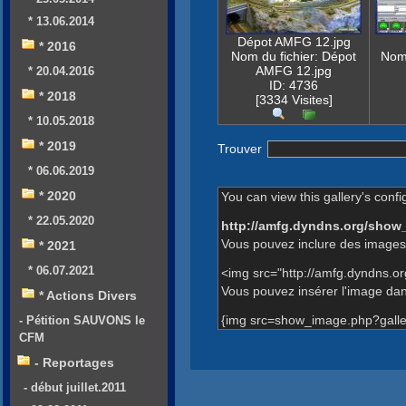
* 13.06.2014
Dépot AMFG 12.jpg
* 2016
Nom du fichier: Dépot
Nom 
AMFG 12.jpg
* 20.04.2016
ID: 4736
* 2018
[3334 Visites]
* 10.05.2018
* 2019
Trouver
* 06.06.2019
* 2020
You can view this gallery's confi
* 22.05.2020
http://amfg.dyndns.org/show
Vous pouvez inclure des images 
* 2021
* 06.07.2021
<img src="http://amfg.dyndns.o
Vous pouvez insérer l'image dans
* Actions Divers
{img src=show_image.php?galle
- Pétition SAUVONS le
CFM
- Reportages
- début juillet.2011