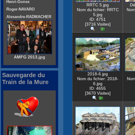
Henri-Gonse
RRTC 5.jpg
Dé
Roger-NAVARO
Nom du fichier: RRTC
Nom 
5.jpg
Alexandre-RADMACHER
ID: 4751
[3716 Visites]
AMFG 2013.jpg
2018-6.jpg
Sauvegarde du
Nom du fichier: 2018-
Nom 
Train de la Mure
6.jpg
ID: 4655
[3670 Visites]