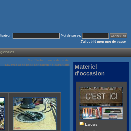
ilisateur:
Mot de passe:
J'ai oublié mon mot de passe
égionales
Voir/Cacher menus de droite
Envoyez cette page par courrier électronique
Materiel
d'occasion
Locos