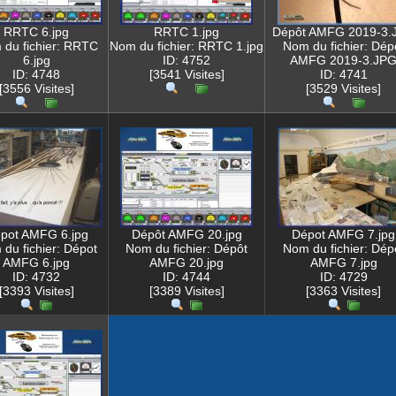
RRTC 6.jpg
RRTC 1.jpg
Dépôt AMFG 2019-3.
du fichier: RRTC
Nom du fichier: RRTC 1.jpg
Nom du fichier: Dép
6.jpg
ID: 4752
AMFG 2019-3.JP
ID: 4748
[3541 Visites]
ID: 4741
[3556 Visites]
[3529 Visites]
pot AMFG 6.jpg
Dépôt AMFG 20.jpg
Dépot AMFG 7.jpg
du fichier: Dépot
Nom du fichier: Dépôt
Nom du fichier: Dép
AMFG 6.jpg
AMFG 20.jpg
AMFG 7.jpg
ID: 4732
ID: 4744
ID: 4729
[3393 Visites]
[3389 Visites]
[3363 Visites]