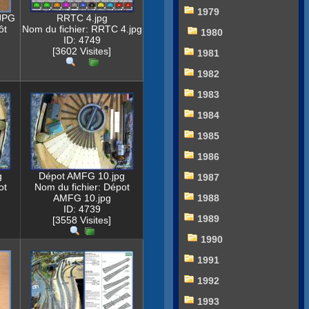
1979
JPG
RRTC 4.jpg
ôt
Nom du fichier: RRTC 4.jpg
1980
G
ID: 4749
[3602 Visites]
1981
1982
1983
1984
1985
1986
g
Dépot AMFG 10.jpg
1987
ot
Nom du fichier: Dépot
AMFG 10.jpg
1988
ID: 4739
1989
[3558 Visites]
1990
1991
1992
1993