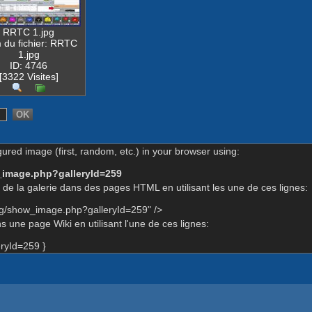
RRTC 1.jpg
du fichier: RRTC
1.jpg
ID: 4746
[3322 Visites]
gured image (first, random, etc.) in your browser using:
_image.php?galleryId=259
de la galerie dans des pages HTML en utilisant les une de ces lignes:
rg/show_image.php?galleryId=259" />
 une page Wiki en utilisant l'une de ces lignes:
ryId=259 }