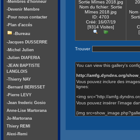
-Membres d'honneur
Sortie Mîmes 2018.jpg
20
Nom du fichier: Sortie
-Devenir Membre
Mîmes 2018.jpg
Nom d
ID: 4703
Sor
-Pour nous contacter
Créé: 16/07/19
-Plan d'accés
[9314 Visites]
C
-Bureau
-Jacques DUSSERRE
Trouver
-Michel Julien
-Julien DIAFERIA
You can view this gallery's confi
-JEAN BAPTISTE
LANGLOIS
http://amfg.dyndns.org/show
-Thierry NAY
Vous pouvez inclure des images 
lignes:
-Bernard BERISSET
-Pierre LEVY
<img src="http://amfg.dyndns.o
Vous pouvez insérer l'image dans
-Jean frederic Gosio
Anne-Lise Martorana
{img src=show_image.php?galle
Jo-Martorana
Thiery REMI
Alexi-Remi