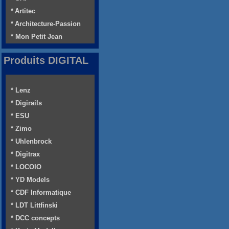
* Artitec
* Architecture-Passion
* Mon Petit Jean
Produits DIGITAL
* Lenz
* Digirails
* ESU
* Zimo
* Uhlenbrock
* Digitrax
* LOCOIO
* YD Models
* CDF Informatique
* LDT Littfinski
* DCC concepts