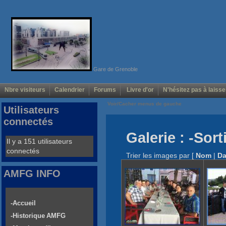
Gare de Grenoble
Nbre visiteurs
Calendrier
Forums
Livre d'or
N'hésitez pas à laisse
Voir/Cacher menus de gauche
Utilisateurs
connectés
Galerie : -Sor
Il y a 151 utilisateurs
connectés
Trier les images par
[
Nom
|
Da
AMFG INFO
-Accueil
-Historique AMFG