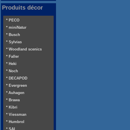
Produits décor
* PECO
* miniNatur
* Busch
* Sylvias
* Woodland scenics
* Faller
* Heki
* Noch
* DECAPOD
* Evergreen
* Auhagen
* Brawa
* Kibri
* Viessman
* Humbrol
* SAI