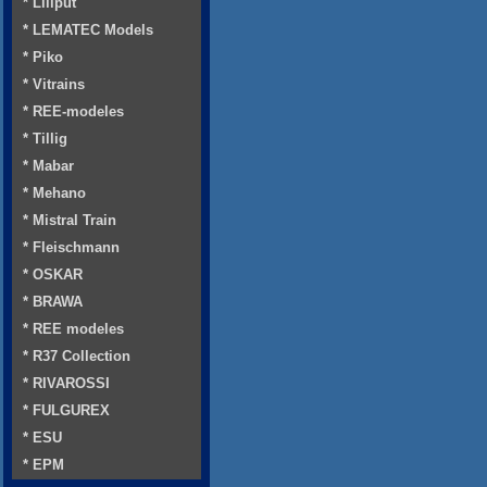
* Liliput
* LEMATEC Models
* Piko
* Vitrains
* REE-modeles
* Tillig
* Mabar
* Mehano
* Mistral Train
* Fleischmann
* OSKAR
* BRAWA
* REE modeles
* R37 Collection
* RIVAROSSI
* FULGUREX
* ESU
* EPM