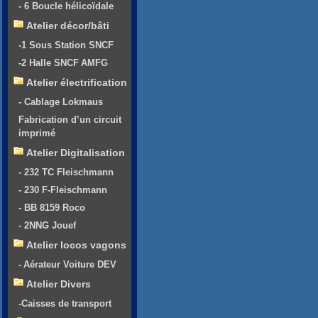
- 6 Boucle hélicoïdale
Atelier décor/bâti
-1 Sous Station SNCF
-2 Halle SNCF AMFG
Atelier électrification
- Cablage Lokmaus
Fabrication d’un circuit
imprimé
Atelier Digitalisation
- 232 TC Fleischmann
- 230 F-Fleischmann
- BB 8159 Roco
- 2NNG Jouef
Atelier locos vagons
- Aérateur Voiture DEV
Atelier Divers
-Caisses de transport