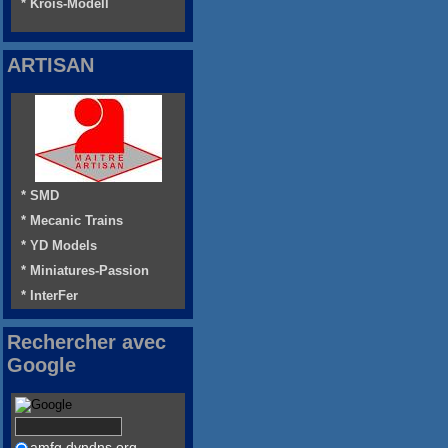
* Krois-Modell
ARTISAN
* SMD
* Mecanic Trains
* YD Models
* Miniatures-Passion
* InterFer
Rechercher avec
Google
amfg.dyndns.org