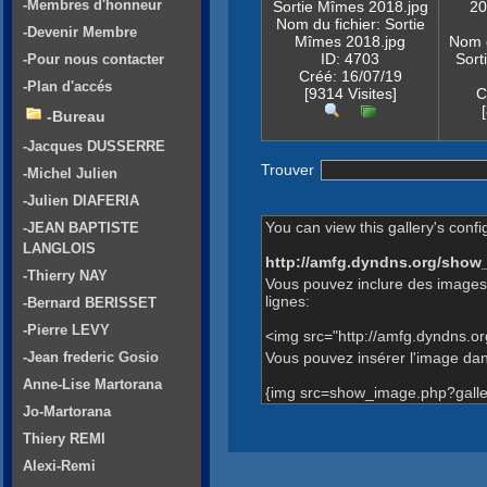
-Membres d'honneur
Sortie Mîmes 2018.jpg
20
Nom du fichier: Sortie
-Devenir Membre
Mîmes 2018.jpg
Nom d
ID: 4703
Sor
-Pour nous contacter
Créé: 16/07/19
-Plan d'accés
[9314 Visites]
C
-Bureau
-Jacques DUSSERRE
Trouver
-Michel Julien
-Julien DIAFERIA
You can view this gallery's confi
-JEAN BAPTISTE
LANGLOIS
http://amfg.dyndns.org/show
-Thierry NAY
Vous pouvez inclure des images 
lignes:
-Bernard BERISSET
-Pierre LEVY
<img src="http://amfg.dyndns.o
Vous pouvez insérer l'image dans
-Jean frederic Gosio
Anne-Lise Martorana
{img src=show_image.php?galle
Jo-Martorana
Thiery REMI
Alexi-Remi