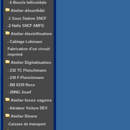
- 6 Boucle hélicoïdale
Atelier décor/bâti
-1 Sous Station SNCF
-2 Halle SNCF AMFG
Atelier électrification
- Cablage Lokmaus
Fabrication d’un circuit
imprimé
Atelier Digitalisation
- 232 TC Fleischmann
- 230 F-Fleischmann
- BB 8159 Roco
- 2NNG Jouef
Atelier locos vagons
- Aérateur Voiture DEV
Atelier Divers
-Caisses de transport