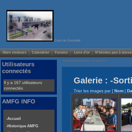
Gare de Grenoble
Nbre visiteurs
Calendrier
Forums
Livre d'or
N'hésitez pas à laisse
Voir/Cacher menus de gauche
Utilisateurs
connectés
Galerie : -Sor
Il y a 167 utilisateurs
connectés
Trier les images par
[
Nom
|
Da
AMFG INFO
-Accueil
-Historique AMFG