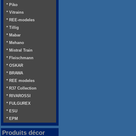
* Piko
* Vitrains
* REE-modeles
* Tillig
* Mabar
* Mehano
* Mistral Train
* Fleischmann
* OSKAR
* BRAWA
* REE modeles
* R37 Collection
* RIVAROSSI
* FULGUREX
* ESU
* EPM
Produits décor