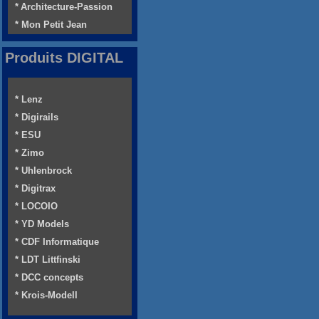
* Architecture-Passion
* Mon Petit Jean
Produits DIGITAL
* Lenz
* Digirails
* ESU
* Zimo
* Uhlenbrock
* Digitrax
* LOCOIO
* YD Models
* CDF Informatique
* LDT Littfinski
* DCC concepts
* Krois-Modell