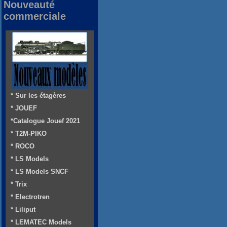
Nouveauté
commerciale
* Sur les étagères
* JOUEF
*Catalogue Jouef 2021
* T2M-PIKO
* ROCO
* LS Models
* LS Models SNCF
* Trix
* Electrotren
* Liliput
* LEMATEC Models