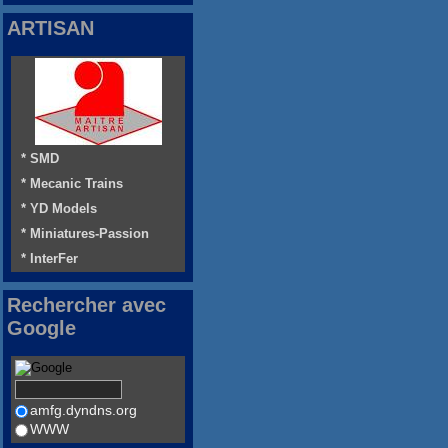
ARTISAN
* SMD
* Mecanic Trains
* YD Models
* Miniatures-Passion
* InterFer
Rechercher avec
Google
amfg.dyndns.org
WWW