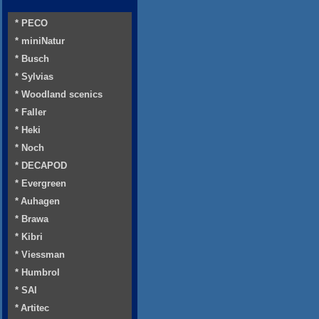
* PECO
* miniNatur
* Busch
* Sylvias
* Woodland scenics
* Faller
* Heki
* Noch
* DECAPOD
* Evergreen
* Auhagen
* Brawa
* Kibri
* Viessman
* Humbrol
* SAI
* Artitec