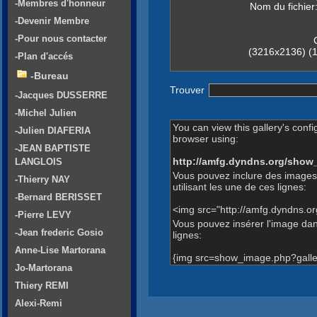
-Membres d'honneur
Nom du fichier
-Devenir Membre
-Pour nous contacter
(3216x2136) (1
-Plan d'accés
-Bureau
Trouver
-Jacques DUSSERRE
-Michel Julien
You can view this gallery's confi
-Julien DIAFERIA
browser using:
-JEAN BAPTISTE
http://amfg.dyndns.org/show
LANGLOIS
Vous pouvez inclure des images
-Thierry NAY
utilisant les une de ces lignes:
-Bernard BERISSET
<img src="http://amfg.dyndns.o
-Pierre LEVY
Vous pouvez insérer l'image dans
-Jean frederic Gosio
lignes:
Anne-Lise Martorana
{img src=show_image.php?galle
Jo-Martorana
Thiery REMI
Alexi-Remi