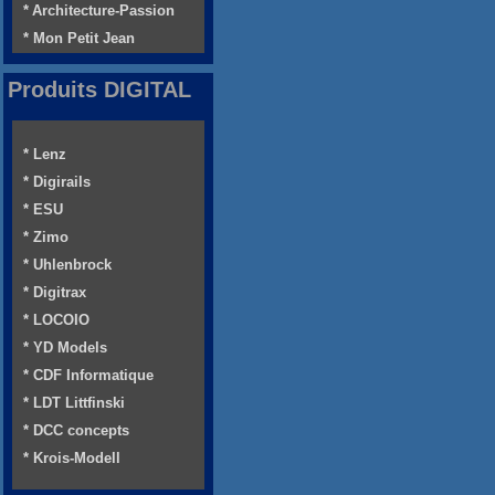
* Architecture-Passion
* Mon Petit Jean
Produits DIGITAL
* Lenz
* Digirails
* ESU
* Zimo
* Uhlenbrock
* Digitrax
* LOCOIO
* YD Models
* CDF Informatique
* LDT Littfinski
* DCC concepts
* Krois-Modell