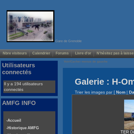
Gare de Grenoble
Nbre visiteurs
Calendrier
Forums
Livre d'or
N'hésitez pas à laisse
Voir/Cacher menus de gauche
Utilisateurs
connectés
Galerie : H-O
Il y a 194 utilisateurs
connectés
Trier les images par
[
Nom
|
Da
AMFG INFO
-Accueil
-Historique AMFG
TER Di