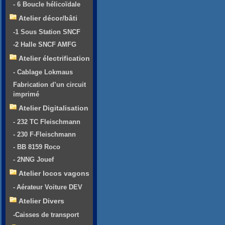
- 6 Boucle hélicoïdale
Atelier décor/bâti
-1 Sous Station SNCF
-2 Halle SNCF AMFG
Atelier électrification
- Cablage Lokmaus
Fabrication d’un circuit
imprimé
Atelier Digitalisation
- 232 TC Fleischmann
- 230 F-Fleischmann
- BB 8159 Roco
- 2NNG Jouef
Atelier locos vagons
- Aérateur Voiture DEV
Atelier Divers
-Caisses de transport