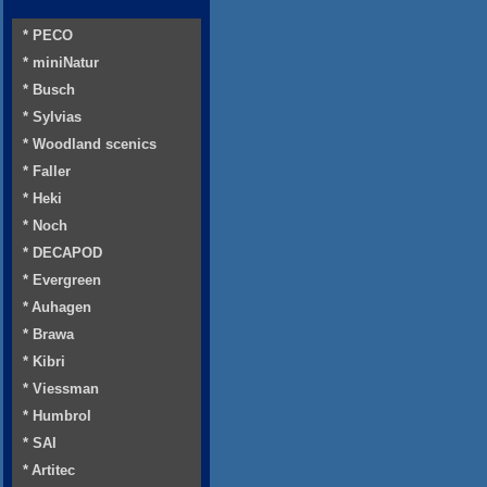
* PECO
* miniNatur
* Busch
* Sylvias
* Woodland scenics
* Faller
* Heki
* Noch
* DECAPOD
* Evergreen
* Auhagen
* Brawa
* Kibri
* Viessman
* Humbrol
* SAI
* Artitec