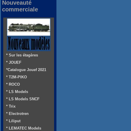
Nouveauté
commerciale
* Sur les étagères
* JOUEF
*Catalogue Jouef 2021
* T2M-PIKO
* ROCO
* LS Models
* LS Models SNCF
* Trix
* Electrotren
* Liliput
* LEMATEC Models