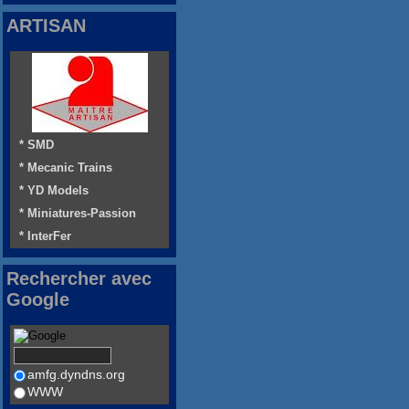
ARTISAN
* SMD
* Mecanic Trains
* YD Models
* Miniatures-Passion
* InterFer
Rechercher avec
Google
amfg.dyndns.org
WWW