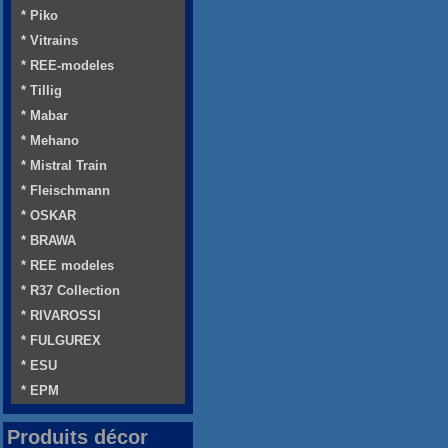
* Piko
* Vitrains
* REE-modeles
* Tillig
* Mabar
* Mehano
* Mistral Train
* Fleischmann
* OSKAR
* BRAWA
* REE modeles
* R37 Collection
* RIVAROSSI
* FULGUREX
* ESU
* EPM
Produits décor