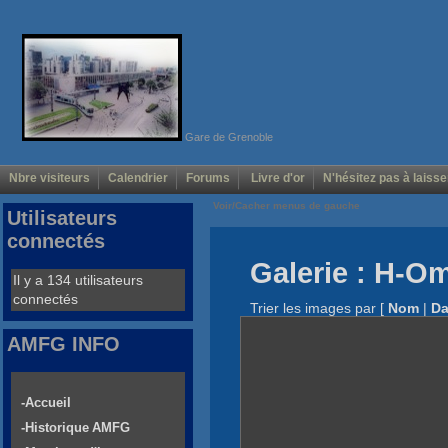
Gare de Grenoble
Nbre visiteurs
Calendrier
Forums
Livre d'or
N'hésitez pas à laisse
Voir/Cacher menus de gauche
Utilisateurs
connectés
Galerie : H-O
Il y a 134 utilisateurs
connectés
Trier les images par
[
Nom
|
Da
AMFG INFO
-Accueil
-Historique AMFG