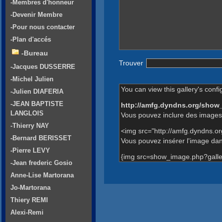
-Membres d'honneur
-Devenir Membre
-Pour nous contacter
-Plan d'accés
-Bureau
Trouver
-Jacques DUSSERRE
-Michel Julien
You can view this gallery's confi
-Julien DIAFERIA
-JEAN BAPTISTE
http://amfg.dyndns.org/show
LANGLOIS
Vous pouvez inclure des images 
-Thierry NAY
<img src="http://amfg.dyndns.o
-Bernard BERISSET
Vous pouvez insérer l'image dans
-Pierre LEVY
{img src=show_image.php?galle
-Jean frederic Gosio
Anne-Lise Martorana
Jo-Martorana
Thiery REMI
Alexi-Remi