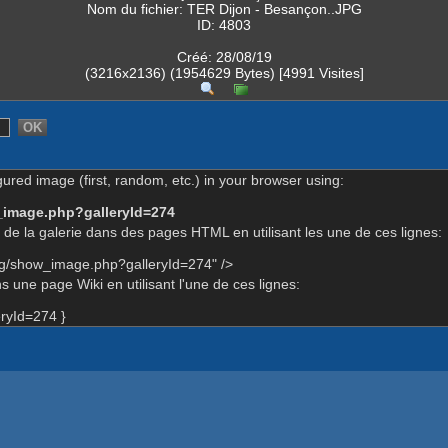
Nom du fichier: TER Dijon - Besançon..JPG
ID: 4803
Créé: 28/08/19
(3216x2136) (1954629 Bytes) [4991 Visites]
gured image (first, random, etc.) in your browser using:
_image.php?galleryId=274
de la galerie dans des pages HTML en utilisant les une de ces lignes:
rg/show_image.php?galleryId=274" />
 une page Wiki en utilisant l'une de ces lignes:
ryId=274 }