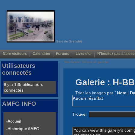
Gare de Grenoble
Nbre visiteurs
Calendrier
Forums
Livre d'or
N'hésitez pas à laisse
Voir/Cacher menus de gauche
Utilisateurs
connectés
Galerie : H-B
Il y a 185 utilisateurs
connectés
Trier les images par
[
Nom
|
Da
Aucun résultat
AMFG INFO
Trouver
-Accueil
-Historique AMFG
You can view this gallery's confi
browser using: