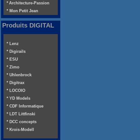
* Architecture-Passion
* Mon Petit Jean
Produits DIGITAL
* Lenz
* Digirails
* ESU
* Zimo
* Uhlenbrock
* Digitrax
* LOCOIO
* YD Models
* CDF Informatique
* LDT Littfinski
* DCC concepts
* Krois-Modell