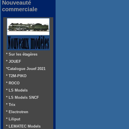
Nouveauté
commerciale
* Sur les étagères
* JOUEF
*Catalogue Jouef 2021
* T2M-PIKO
* ROCO
* LS Models
* LS Models SNCF
* Trix
* Electrotren
* Liliput
* LEMATEC Models