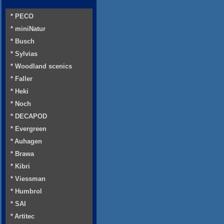
* PECO
* miniNatur
* Busch
* Sylvias
* Woodland scenics
* Faller
* Heki
* Noch
* DECAPOD
* Evergreen
* Auhagen
* Brawa
* Kibri
* Viessman
* Humbrol
* SAI
* Artitec