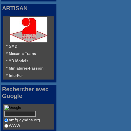
ARTISAN
* SMD
* Mecanic Trains
* YD Models
* Miniatures-Passion
* InterFer
Rechercher avec
Google
amfg.dyndns.org
WWW