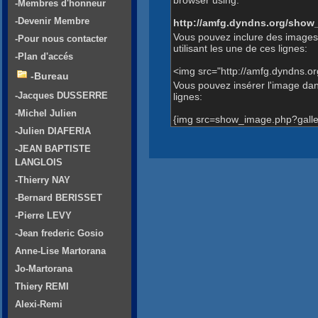
-Membres d'honneur
-Devenir Membre
http://amfg.dyndns.org/show
Vous pouvez inclure des images
-Pour nous contacter
utilisant les une de ces lignes:
-Plan d'accés
<img src="http://amfg.dyndns.o
-Bureau
Vous pouvez insérer l'image dans
-Jacques DUSSERRE
lignes:
-Michel Julien
{img src=show_image.php?galle
-Julien DIAFERIA
-JEAN BAPTISTE
LANGLOIS
-Thierry NAY
-Bernard BERISSET
-Pierre LEVY
-Jean frederic Gosio
Anne-Lise Martorana
Jo-Martorana
Thiery REMI
Alexi-Remi