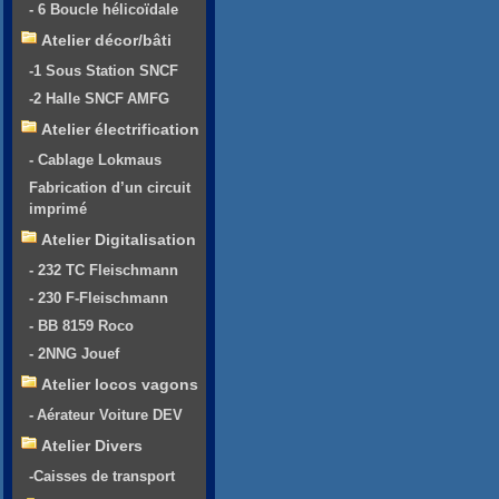
- 6 Boucle hélicoïdale
Atelier décor/bâti
-1 Sous Station SNCF
-2 Halle SNCF AMFG
Atelier électrification
- Cablage Lokmaus
Fabrication d’un circuit
imprimé
Atelier Digitalisation
- 232 TC Fleischmann
- 230 F-Fleischmann
- BB 8159 Roco
- 2NNG Jouef
Atelier locos vagons
- Aérateur Voiture DEV
Atelier Divers
-Caisses de transport