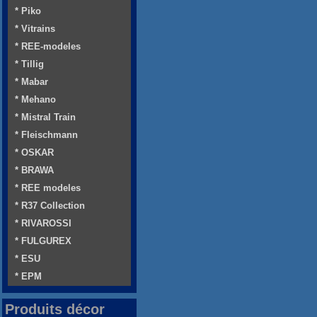
* Piko
* Vitrains
* REE-modeles
* Tillig
* Mabar
* Mehano
* Mistral Train
* Fleischmann
* OSKAR
* BRAWA
* REE modeles
* R37 Collection
* RIVAROSSI
* FULGUREX
* ESU
* EPM
Produits décor