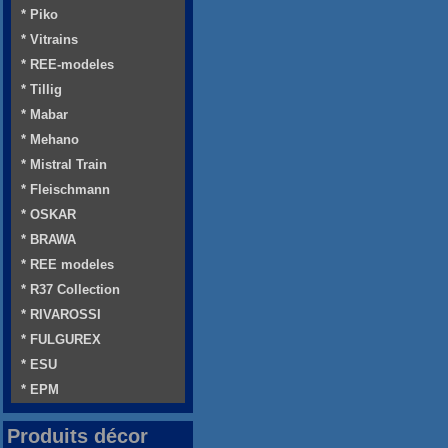
* Piko
* Vitrains
* REE-modeles
* Tillig
* Mabar
* Mehano
* Mistral Train
* Fleischmann
* OSKAR
* BRAWA
* REE modeles
* R37 Collection
* RIVAROSSI
* FULGUREX
* ESU
* EPM
Produits décor