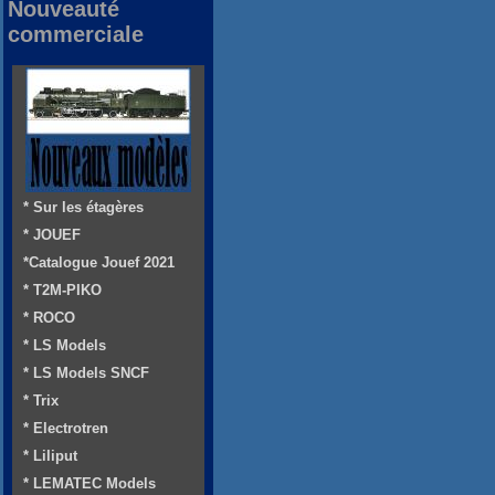
Nouveauté
commerciale
* Sur les étagères
* JOUEF
*Catalogue Jouef 2021
* T2M-PIKO
* ROCO
* LS Models
* LS Models SNCF
* Trix
* Electrotren
* Liliput
* LEMATEC Models