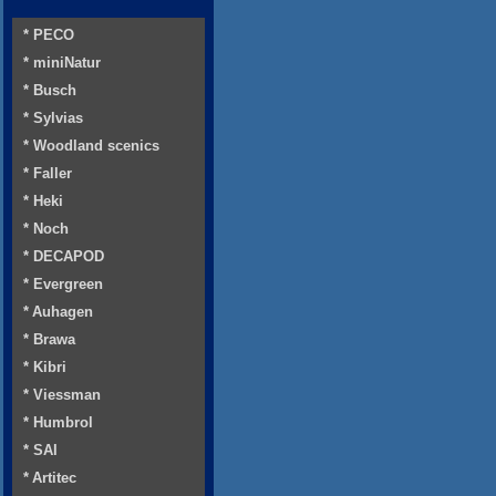
* PECO
* miniNatur
* Busch
* Sylvias
* Woodland scenics
* Faller
* Heki
* Noch
* DECAPOD
* Evergreen
* Auhagen
* Brawa
* Kibri
* Viessman
* Humbrol
* SAI
* Artitec