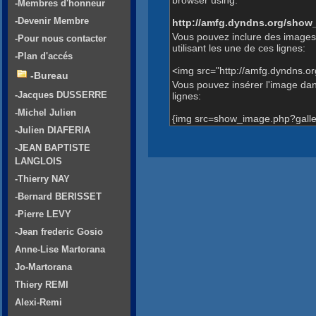
-Membres d'honneur
-Devenir Membre
http://amfg.dyndns.org/show
Vous pouvez inclure des images
-Pour nous contacter
utilisant les une de ces lignes:
-Plan d'accés
<img src="http://amfg.dyndns.o
-Bureau
Vous pouvez insérer l'image dans
-Jacques DUSSERRE
lignes:
-Michel Julien
{img src=show_image.php?galle
-Julien DIAFERIA
-JEAN BAPTISTE
LANGLOIS
-Thierry NAY
-Bernard BERISSET
-Pierre LEVY
-Jean frederic Gosio
Anne-Lise Martorana
Jo-Martorana
Thiery REMI
Alexi-Remi