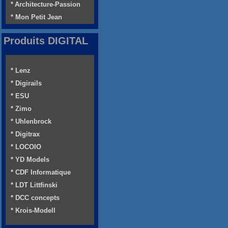
* Architecture-Passion
* Mon Petit Jean
Produits DIGITAL
* Lenz
* Digirails
* ESU
* Zimo
* Uhlenbrock
* Digitrax
* LOCOIO
* YD Models
* CDF Informatique
* LDT Littfinski
* DCC concepts
* Krois-Modell