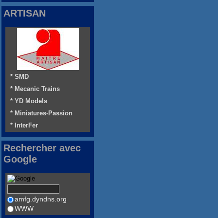
ARTISAN
* SMD
* Mecanic Trains
* YD Models
* Miniatures-Passion
* InterFer
Rechercher avec
Google
amfg.dyndns.org
WWW