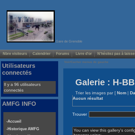
Gare de Grenoble
Nbre visiteurs
Calendrier
Forums
Livre d'or
N'hésitez pas à laisse
Voir/Cacher menus de gauche
Utilisateurs
connectés
Galerie : H-B
Il y a 96 utilisateurs
connectés
Trier les images par
[
Nom
|
Da
Aucun résultat
AMFG INFO
Trouver
-Accueil
-Historique AMFG
You can view this gallery's confi
browser using: