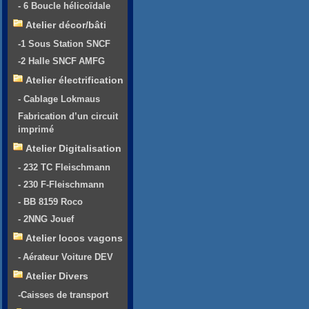
- 6 Boucle hélicoïdale
Atelier décor/bâti
-1 Sous Station SNCF
-2 Halle SNCF AMFG
Atelier électrification
- Cablage Lokmaus
Fabrication d’un circuit
imprimé
Atelier Digitalisation
- 232 TC Fleischmann
- 230 F-Fleischmann
- BB 8159 Roco
- 2NNG Jouef
Atelier locos vagons
- Aérateur Voiture DEV
Atelier Divers
-Caisses de transport