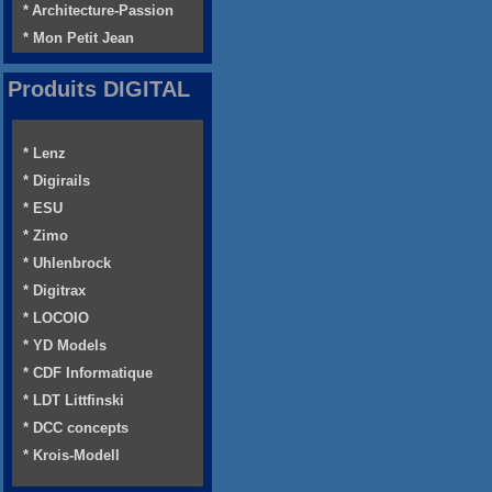
* Architecture-Passion
* Mon Petit Jean
Produits DIGITAL
* Lenz
* Digirails
* ESU
* Zimo
* Uhlenbrock
* Digitrax
* LOCOIO
* YD Models
* CDF Informatique
* LDT Littfinski
* DCC concepts
* Krois-Modell