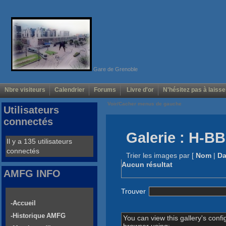
Gare de Grenoble
Nbre visiteurs
Calendrier
Forums
Livre d'or
N'hésitez pas à laisse
Voir/Cacher menus de gauche
Utilisateurs
connectés
Galerie : H-B
Il y a 135 utilisateurs
connectés
Trier les images par
[
Nom
|
Da
Aucun résultat
AMFG INFO
Trouver
-Accueil
-Historique AMFG
You can view this gallery's confi
browser using: