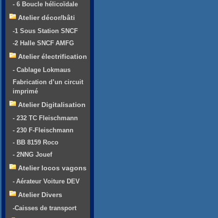
- 6 Boucle hélicoïdale
Atelier décor/bâti
-1 Sous Station SNCF
-2 Halle SNCF AMFG
Atelier électrification
- Cablage Lokmaus
Fabrication d’un circuit
imprimé
Atelier Digitalisation
- 232 TC Fleischmann
- 230 F-Fleischmann
- BB 8159 Roco
- 2NNG Jouef
Atelier locos vagons
- Aérateur Voiture DEV
Atelier Divers
-Caisses de transport