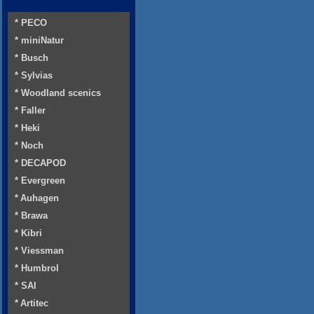
* PECO
* miniNatur
* Busch
* Sylvias
* Woodland scenics
* Faller
* Heki
* Noch
* DECAPOD
* Evergreen
* Auhagen
* Brawa
* Kibri
* Viessman
* Humbrol
* SAI
* Artitec