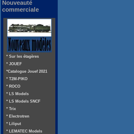
Nouveauté
commerciale
* Sur les étagères
* JOUEF
*Catalogue Jouef 2021
* T2M-PIKO
* ROCO
* LS Models
* LS Models SNCF
* Trix
* Electrotren
* Liliput
* LEMATEC Models