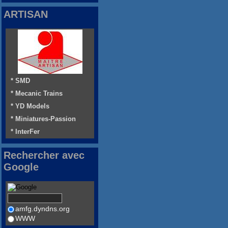
ARTISAN
* SMD
* Mecanic Trains
* YD Models
* Miniatures-Passion
* InterFer
Rechercher avec
Google
amfg.dyndns.org
WWW