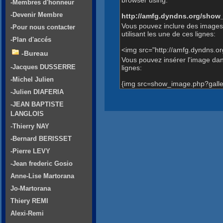
-Membres d'honneur
-Devenir Membre
http://amfg.dyndns.org/show
Vous pouvez inclure des images
-Pour nous contacter
utilisant les une de ces lignes:
-Plan d'accés
<img src="http://amfg.dyndns.o
-Bureau
Vous pouvez insérer l'image dans
-Jacques DUSSERRE
lignes:
-Michel Julien
{img src=show_image.php?galle
-Julien DIAFERIA
-JEAN BAPTISTE
LANGLOIS
-Thierry NAY
-Bernard BERISSET
-Pierre LEVY
-Jean frederic Gosio
Anne-Lise Martorana
Jo-Martorana
Thiery REMI
Alexi-Remi