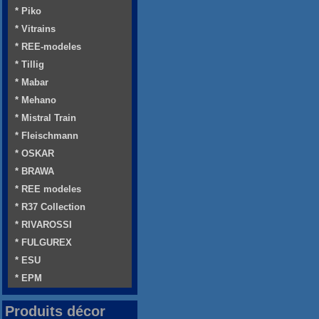
* Piko
* Vitrains
* REE-modeles
* Tillig
* Mabar
* Mehano
* Mistral Train
* Fleischmann
* OSKAR
* BRAWA
* REE modeles
* R37 Collection
* RIVAROSSI
* FULGUREX
* ESU
* EPM
Produits décor