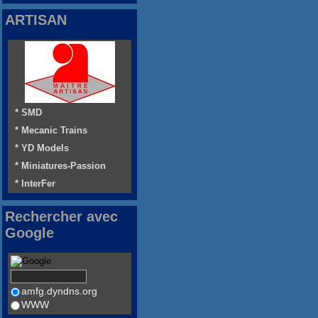
ARTISAN
* SMD
* Mecanic Trains
* YD Models
* Miniatures-Passion
* InterFer
Rechercher avec
Google
amfg.dyndns.org
WWW