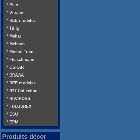
* Piko
* Vitrains
* REE-modeles
* Tillig
* Mabar
* Mehano
* Mistral Train
* Fleischmann
* OSKAR
* BRAWA
* REE modeles
* R37 Collection
* RIVAROSSI
* FULGUREX
* ESU
* EPM
Produits décor