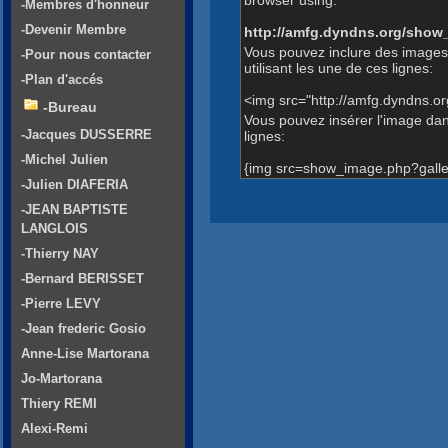
-Membres d'honneur
-Devenir Membre
http://amfg.dyndns.org/show
Vous pouvez inclure des images
-Pour nous contacter
utilisant les une de ces lignes:
-Plan d'accés
<img src="http://amfg.dyndns.o
-Bureau
Vous pouvez insérer l'image dans
-Jacques DUSSERRE
lignes:
-Michel Julien
{img src=show_image.php?galle
-Julien DIAFERIA
-JEAN BAPTISTE
LANGLOIS
-Thierry NAY
-Bernard BERISSET
-Pierre LEVY
-Jean frederic Gosio
Anne-Lise Martorana
Jo-Martorana
Thiery REMI
Alexi-Remi