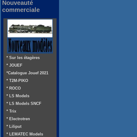
Nouveauté
commerciale
* Sur les étagères
* JOUEF
*Catalogue Jouef 2021
* T2M-PIKO
* ROCO
* LS Models
* LS Models SNCF
* Trix
* Electrotren
* Liliput
* LEMATEC Models