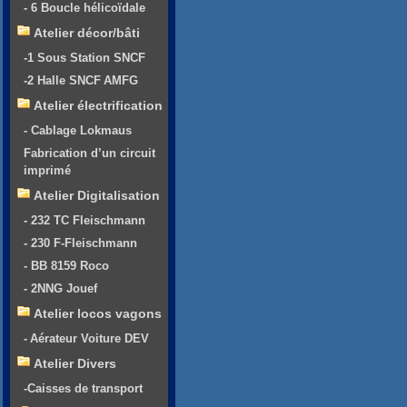
- 6 Boucle hélicoïdale
Atelier décor/bâti
-1 Sous Station SNCF
-2 Halle SNCF AMFG
Atelier électrification
- Cablage Lokmaus
Fabrication d’un circuit
imprimé
Atelier Digitalisation
- 232 TC Fleischmann
- 230 F-Fleischmann
- BB 8159 Roco
- 2NNG Jouef
Atelier locos vagons
- Aérateur Voiture DEV
Atelier Divers
-Caisses de transport