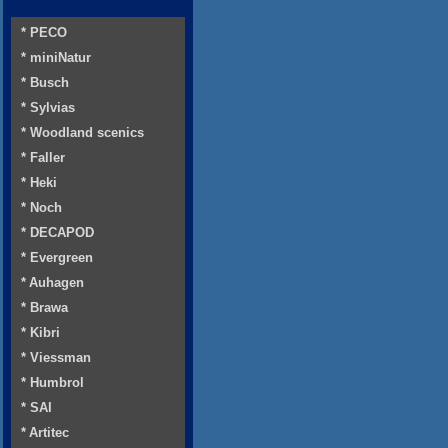
* PECO
* miniNatur
* Busch
* Sylvias
* Woodland scenics
* Faller
* Heki
* Noch
* DECAPOD
* Evergreen
* Auhagen
* Brawa
* Kibri
* Viessman
* Humbrol
* SAI
* Artitec