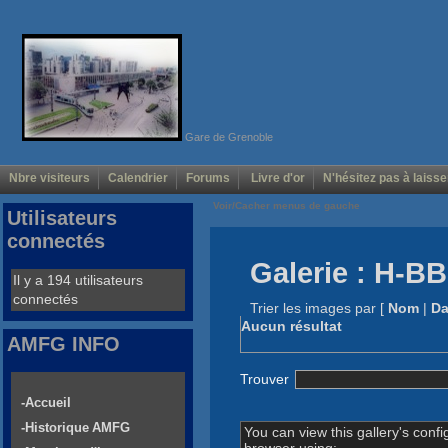
Gare de Grenoble
Nbre visiteurs
Calendrier
Forums
Livre d'or
N'hésitez pas à laisse
Voir/Cacher menus de gauche
Utilisateurs
connectés
Galerie : H-B
Il y a 194 utilisateurs
connectés
Trier les images par
[
Nom
|
Da
Aucun résultat
AMFG INFO
Trouver
-Accueil
-Historique AMFG
You can view this gallery's confi
browser using: