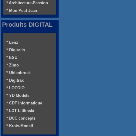
* Architecture-Passion
* Mon Petit Jean
Produits DIGITAL
* Lenz
* Digirails
* ESU
* Zimo
* Uhlenbrock
* Digitrax
* LOCOIO
* YD Models
* CDF Informatique
* LDT Littfinski
* DCC concepts
* Krois-Modell