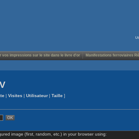
Ut
r vos impressions sur le site dans le livre d'or
Manifestations ferroviaires R
GV
te
|
Visites
|
Utilisateur
|
Taille
]
gured image (first, random, etc.) in your browser using: