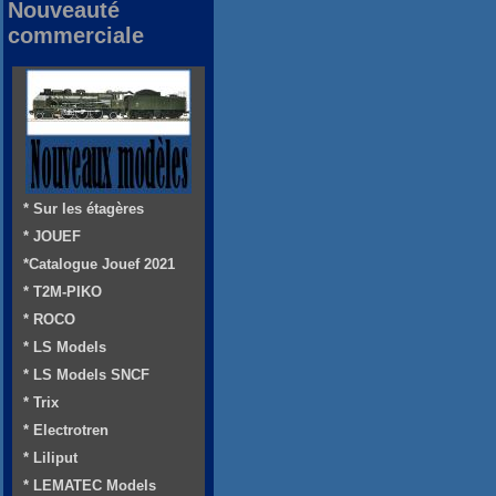
Nouveauté
commerciale
* Sur les étagères
* JOUEF
*Catalogue Jouef 2021
* T2M-PIKO
* ROCO
* LS Models
* LS Models SNCF
* Trix
* Electrotren
* Liliput
* LEMATEC Models