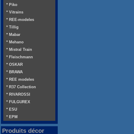
* Piko
* Vitrains
* REE-modeles
* Tillig
* Mabar
* Mehano
* Mistral Train
* Fleischmann
* OSKAR
* BRAWA
* REE modeles
* R37 Collection
* RIVAROSSI
* FULGUREX
* ESU
* EPM
Produits décor