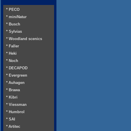
* PECO
* miniNatur
* Busch
* Sylvias
* Woodland scenics
* Faller
* Heki
* Noch
* DECAPOD
* Evergreen
* Auhagen
* Brawa
* Kibri
* Viessman
* Humbrol
* SAI
* Artitec