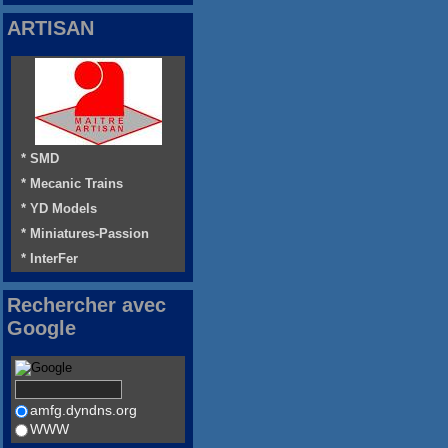
ARTISAN
* SMD
* Mecanic Trains
* YD Models
* Miniatures-Passion
* InterFer
Rechercher avec
Google
amfg.dyndns.org
WWW