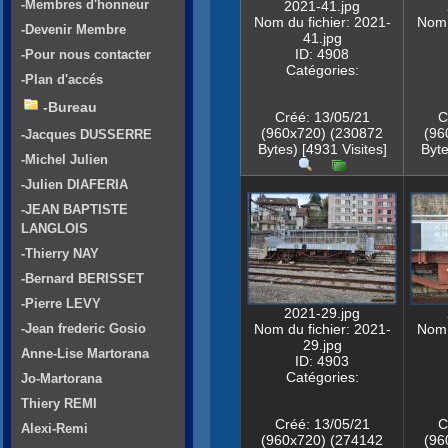
-Membres d'honneur
2021-41.jpg
Nom du fichier: 2021-
Nom 
-Devenir Membre
41.jpg
ID: 4908
-Pour nous contacter
Catégories:
-Plan d'accés
-Bureau
Créé: 13/05/21
C
(960x720) (230872
(96
-Jacques DUSSERRE
Bytes) [4931 Visites]
Byte
-Michel Julien
-Julien DIAFERIA
-JEAN BAPTISTE
LANGLOIS
-Thierry NAY
-Bernard BERISSET
-Pierre LEVY
2021-29.jpg
-Jean frederic Gosio
Nom du fichier: 2021-
Nom 
29.jpg
Anne-Lise Martorana
ID: 4903
Catégories:
Jo-Martorana
Thiery REMI
Créé: 13/05/21
C
Alexi-Remi
(960x720) (274142
(96