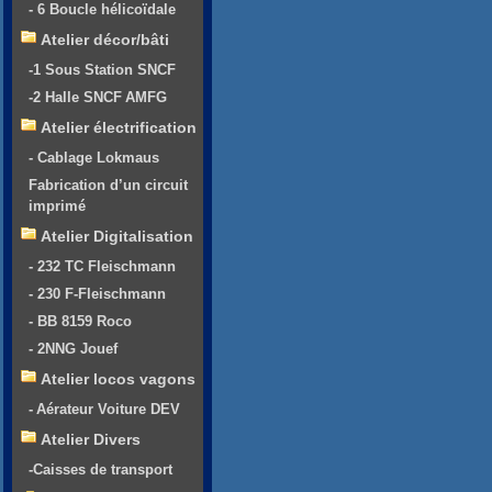
- 6 Boucle hélicoïdale
Atelier décor/bâti
-1 Sous Station SNCF
-2 Halle SNCF AMFG
Atelier électrification
- Cablage Lokmaus
Fabrication d’un circuit
imprimé
Atelier Digitalisation
- 232 TC Fleischmann
- 230 F-Fleischmann
- BB 8159 Roco
- 2NNG Jouef
Atelier locos vagons
- Aérateur Voiture DEV
Atelier Divers
-Caisses de transport