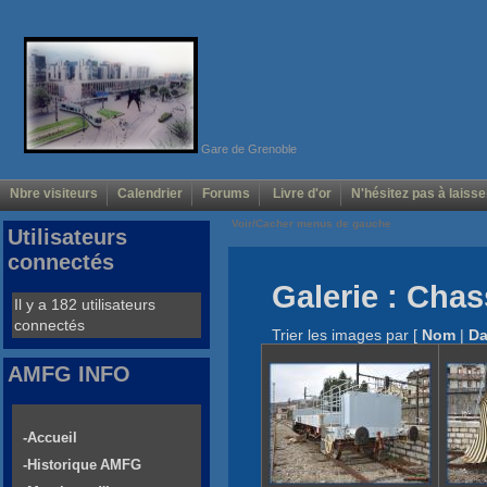
Gare de Grenoble
Nbre visiteurs
Calendrier
Forums
Livre d'or
N'hésitez pas à laisse
Voir/Cacher menus de gauche
Utilisateurs
connectés
Galerie : Cha
Il y a 182 utilisateurs
connectés
Trier les images par
[
Nom
|
Da
AMFG INFO
-Accueil
-Historique AMFG