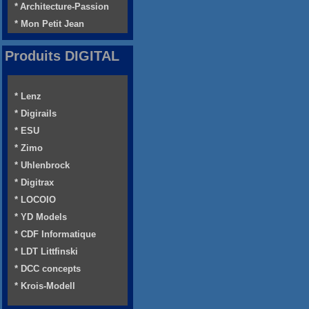
* Architecture-Passion
* Mon Petit Jean
Produits DIGITAL
* Lenz
* Digirails
* ESU
* Zimo
* Uhlenbrock
* Digitrax
* LOCOIO
* YD Models
* CDF Informatique
* LDT Littfinski
* DCC concepts
* Krois-Modell