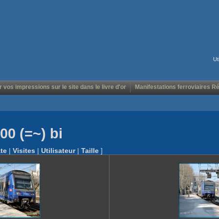
Ut
r vos impressions sur le site dans le livre d'or
Manifestations ferroviaires R
00 (=~) bi
te
|
Visites
|
Utilisateur
|
Taille
]