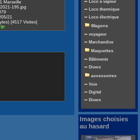
➻ Loco à vapeur
 Marseille
 2021-195.jpg
➻ Loco thermique
079
/05/21
➻ Loco électrique
tes) [4517 Visites]
Wagons
➻ voyageur
➻ Marchandise
Maquettes
➻ Bâtiments
➻ Divers
accessoires
➻ Voie
➻ Digital
➻ Divers
Images choisies
au hasard