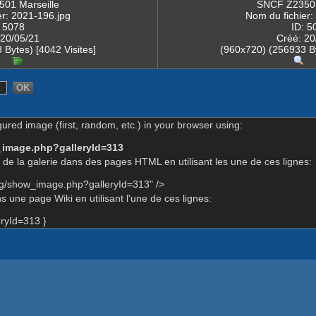
01 Marseille
SNCF Z23501
er: 2021-196.jpg
Nom du fichier:
: 5078
ID: 5
 20/05/21
Créé: 20
Bytes) [4042 Visites]
(960x720) (256933 By
gured image (first, random, etc.) in your browser using:
_image.php?galleryId=313
de la galerie dans des pages HTML en utilisant les une de ces lignes:
rg/show_image.php?galleryId=313" />
 une page Wiki en utilisant l'une de ces lignes:
ryId=313 }