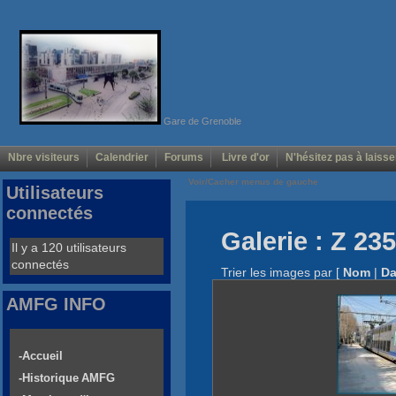
Gare de Grenoble
Nbre visiteurs
Calendrier
Forums
Livre d'or
N'hésitez pas à laisse
Voir/Cacher menus de gauche
Utilisateurs
connectés
Galerie : Z 235
Il y a 120 utilisateurs
connectés
Trier les images par
[
Nom
|
Da
AMFG INFO
-Accueil
-Historique AMFG