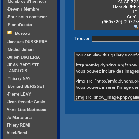
-Membres d'honneur
SNCF Z235
Nom du fichi
-Devenir Membre
ID
Créé:
-Pour nous contacter
(960x720) (207278 
-Plan d'accés
-Bureau
Trouver
-Jacques DUSSERRE
-Michel Julien
You can view this gallery's confi
-Julien DIAFERIA
http://amfg.dyndns.org/show
-JEAN BAPTISTE
Vous pouvez inclure des images 
LANGLOIS
-Thierry NAY
<img src="http://amfg.dyndns.o
-Bernard BERISSET
Vous pouvez insérer l'image dans
-Pierre LEVY
{img src=show_image.php?galle
-Jean frederic Gosio
Anne-Lise Martorana
Jo-Martorana
Thiery REMI
Alexi-Remi