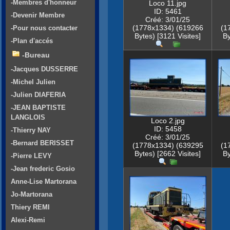
-Membres d'honneur
Loco 11.jpg
ID: 5461
-Devenir Membre
Créé: 3/01/25
(1778x1334) (619266
(1
-Pour nous contacter
Bytes) [3121 Visites]
By
-Plan d'accés
-Bureau
-Jacques DUSSERRE
-Michel Julien
-Julien DIAFERIA
-JEAN BAPTISTE
LANGLOIS
Loco 2.jpg
ID: 5458
-Thierry NAY
Créé: 3/01/25
-Bernard BERISSET
(1778x1334) (639295
(1
Bytes) [2662 Visites]
By
-Pierre LEVY
-Jean frederic Gosio
Anne-Lise Martorana
Jo-Martorana
Thiery REMI
Alexi-Remi