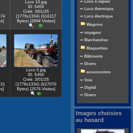
➻ Loco à vapeur
Loco 10.jpg
ID: 5459
➻ Loco thermique
Créé: 3/01/25
874
(1778x1334) (616117
➻ Loco électrique
es]
Bytes) [2694 Visites]
Wagons
➻ voyageur
➻ Marchandise
Maquettes
➻ Bâtiments
➻ Divers
Loco 5.jpg
accessoires
ID: 5456
Créé: 3/01/25
➻ Voie
431
(1778x1334) (627070
➻ Digital
es]
Bytes) [2576 Visites]
➻ Divers
Images choisies
au hasard