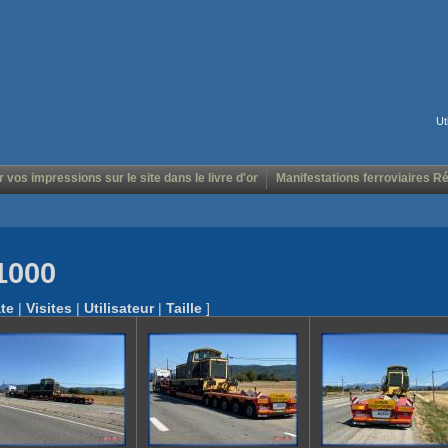
Ut
r vos impressions sur le site dans le livre d'or
Manifestations ferroviaires R
1000
te
|
Visites
|
Utilisateur
|
Taille
]