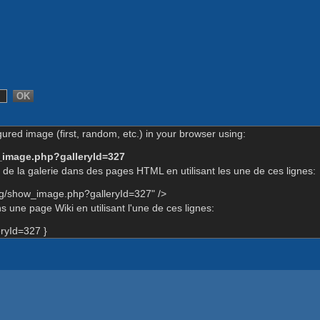
gured image (first, random, etc.) in your browser using:
_image.php?galleryId=327
de la galerie dans des pages HTML en utilisant les une de ces lignes:
rg/show_image.php?galleryId=327" />
 une page Wiki en utilisant l'une de ces lignes:
ryId=327 }