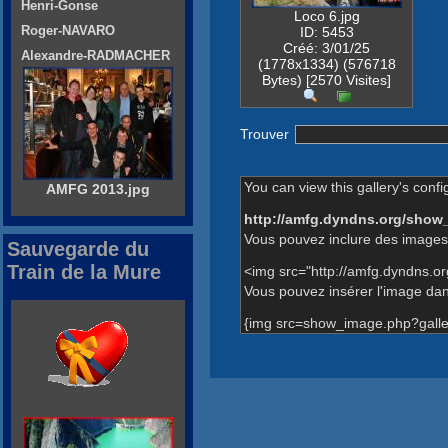
Henri-Gonse
Loco 6.jpg
Roger-NAVARO
ID: 5453
Créé: 3/01/25
Alexandre-RADMACHER
(1778x1334) (576718
Bytes) [2570 Visites]
Trouver
You can view this gallery's confi
AMFG 2013.jpg
http://amfg.dyndns.org/show
Vous pouvez inclure des images 
Sauvegarde du
Train de la Mure
<img src="http://amfg.dyndns.o
Vous pouvez insérer l'image dans
{img src=show_image.php?galle