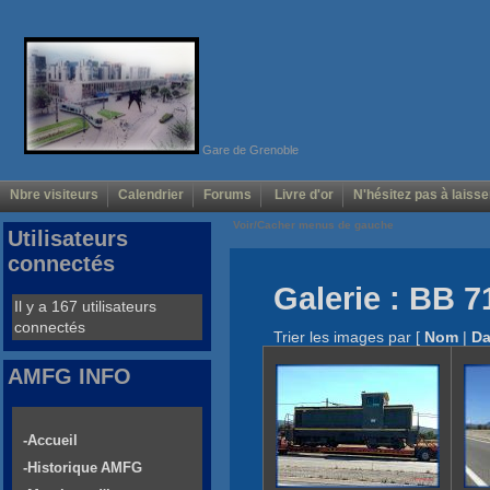
Gare de Grenoble
Nbre visiteurs
Calendrier
Forums
Livre d'or
N'hésitez pas à laisse
Voir/Cacher menus de gauche
Utilisateurs
connectés
Galerie : BB 7
Il y a 167 utilisateurs
connectés
Trier les images par
[
Nom
|
Da
AMFG INFO
-Accueil
-Historique AMFG