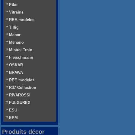
* Piko
* Vitrains
* REE-modeles
* Tillig
* Mabar
* Mehano
* Mistral Train
* Fleischmann
* OSKAR
* BRAWA
* REE modeles
* R37 Collection
* RIVAROSSI
* FULGUREX
* ESU
* EPM
Produits décor