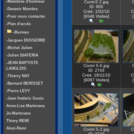
-Membres d'honneur
Contri2-2.jpg
C
ID: 805
-Devenir Membre
Créé: 1/02/10
C
[6546 Visites]
-Pour nous contacter
-Plan d'accés
-Bureau
-Jacques DUSSERRE
-Michel Julien
-Julien DIAFERIA
-JEAN BAPTISTE
Contri 5-6.jpg
LANGLOIS
ID: 2743
Créé: 18/11/10
C
-Thierry NAY
[6087 Visites]
-Bernard BERISSET
-Pierre LEVY
-Jean frederic Gosio
Anne-Lise Martorana
Jo-Martorana
Thiery REMI
Alexi-Remi
Contri 5-2.jpg
C