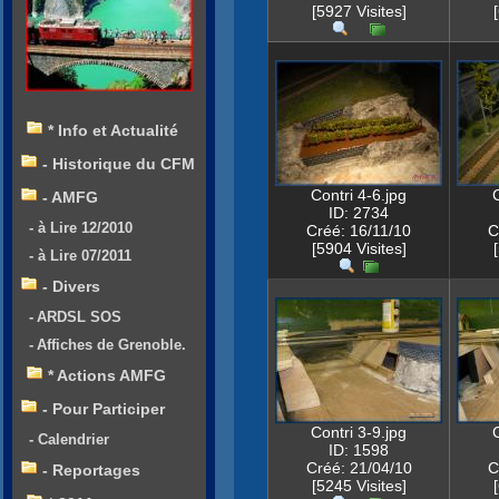
[5927 Visites]
* Info et Actualité
- Historique du CFM
Contri 4-6.jpg
- AMFG
ID: 2734
- à Lire 12/2010
Créé: 16/11/10
C
[5904 Visites]
- à Lire 07/2011
- Divers
- ARDSL SOS
- Affiches de Grenoble.
* Actions AMFG
- Pour Participer
Contri 3-9.jpg
- Calendrier
ID: 1598
Créé: 21/04/10
C
- Reportages
[5245 Visites]