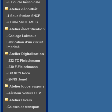
- 6 Boucle hélicoïdale
Atelier décor/bâti
-1 Sous Station SNCF
-2 Halle SNCF AMFG
Atelier électrification
- Cablage Lokmaus
Fabrication d’un circuit
imprimé
Atelier Digitalisation
- 232 TC Fleischmann
- 230 F-Fleischmann
- BB 8159 Roco
- 2NNG Jouef
Atelier locos vagons
- Aérateur Voiture DEV
Atelier Divers
-Caisses de transport