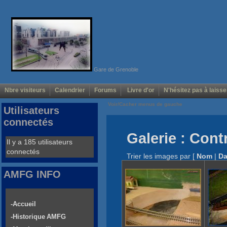
Gare de Grenoble
Nbre visiteurs
Calendrier
Forums
Livre d'or
N'hésitez pas à laisse
Voir/Cacher menus de gauche
Utilisateurs
connectés
Galerie : Cont
Il y a 185 utilisateurs
connectés
Trier les images par
[
Nom
|
Da
AMFG INFO
-Accueil
-Historique AMFG