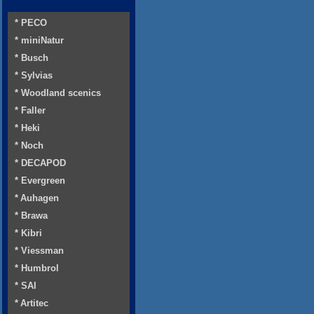
* PECO
* miniNatur
* Busch
* Sylvias
* Woodland scenics
* Faller
* Heki
* Noch
* DECAPOD
* Evergreen
* Auhagen
* Brawa
* Kibri
* Viessman
* Humbrol
* SAI
* Artitec