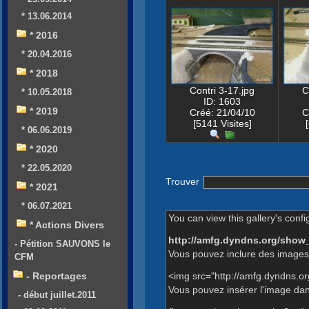
* 13.06.2014
* 2016
* 20.04.2016
* 2018
Contri 3-17.jpg
C
* 10.05.2018
ID: 1603
* 2019
Créé: 21/04/10
C
[5141 Visites]
* 06.06.2019
* 2020
* 22.05.2020
Trouver
* 2021
* 06.07.2021
You can view this gallery's confi
* Actions Divers
http://amfg.dyndns.org/show
- Pétition SAUVONS le
Vous pouvez inclure des images 
CFM
<img src="http://amfg.dyndns.o
- Reportages
Vous pouvez insérer l'image dans
- début juillet.2011