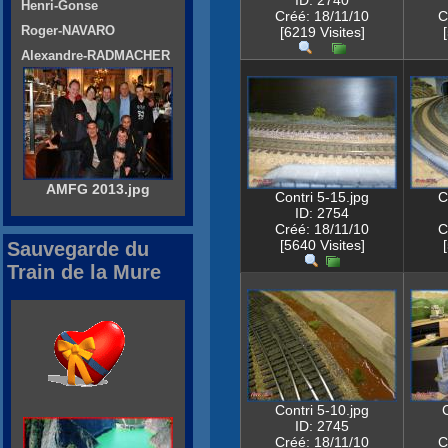
ID: 2740
Henri-Gonse
Créé: 18/11/10
C
Roger-NAVARO
[6219 Visites]
Alexandre-RADMACHER
AMFG 2013.jpg
Contri 5-15.jpg
C
ID: 2754
Créé: 18/11/10
C
[5640 Visites]
Sauvegarde du
Train de la Mure
Contri 5-10.jpg
ID: 2745
Créé: 18/11/10
C