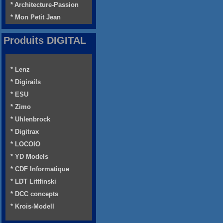
* Architecture-Passion
* Mon Petit Jean
Produits DIGITAL
* Lenz
* Digirails
* ESU
* Zimo
* Uhlenbrock
* Digitrax
* LOCOIO
* YD Models
* CDF Informatique
* LDT Littfinski
* DCC concepts
* Krois-Modell