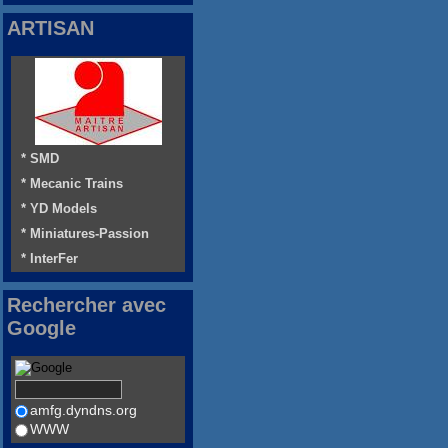
ARTISAN
* SMD
* Mecanic Trains
* YD Models
* Miniatures-Passion
* InterFer
Rechercher avec
Google
amfg.dyndns.org
WWW