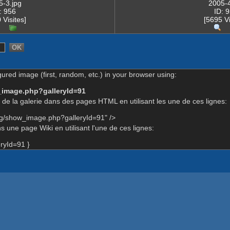
5-3.jpg
2005-4
: 956
ID: 
 Visites]
[5695 Vi
gured image (first, random, etc.) in your browser using:
_image.php?galleryId=91
de la galerie dans des pages HTML en utilisant les une de ces lignes:
rg/show_image.php?galleryId=91" />
 une page Wiki en utilisant l'une de ces lignes:
ryId=91 }