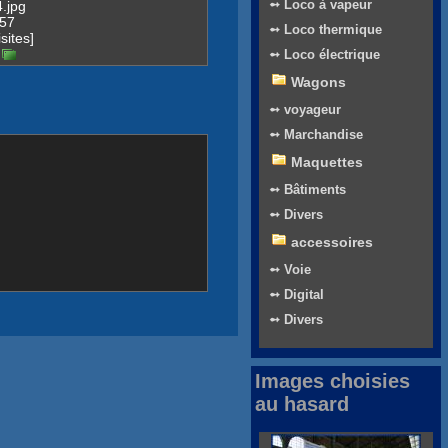
➻ Loco à vapeur
.jpg
957
➻ Loco thermique
sites]
➻ Loco électrique
Wagons
➻ voyageur
➻ Marchandise
Maquettes
➻ Bâtiments
➻ Divers
accessoires
➻ Voie
➻ Digital
➻ Divers
Images choisies
au hasard