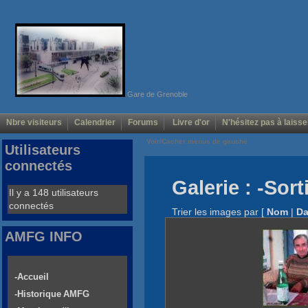
Gare de Grenoble
Nbre visiteurs
Calendrier
Forums
Livre d'or
N'hésitez pas à laisse
Voir/Cacher menus de gauche
Utilisateurs
connectés
Galerie : -Sor
Il y a 148 utilisateurs
connectés
Trier les images par
[
Nom
|
Da
AMFG INFO
-Accueil
-Historique AMFG