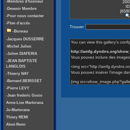
-Membres d'honneur
200
ID
-Devenir Membre
[6580
-Pour nous contacter
-Plan d'accés
Trouver
-Bureau
-Jacques DUSSERRE
You can view this gallery's confi
-Michel Julien
http://amfg.dyndns.org/show
-Julien DIAFERIA
Vous pouvez inclure des images 
-JEAN BAPTISTE
<img src="http://amfg.dyndns.o
LANGLOIS
Vous pouvez insérer l'image dans
-Thierry NAY
-Bernard BERISSET
{img src=show_image.php?galle
-Pierre LEVY
-Jean frederic Gosio
Anne-Lise Martorana
Jo-Martorana
Thiery REMI
Alexi-Remi