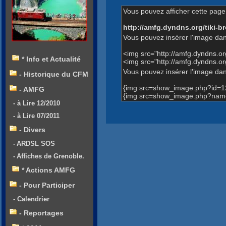
Vous pouvez afficher cette page 
http://amfg.dyndns.org/tiki
Vous pouvez insérer l'image dan
<img src="http://amfg.dyndns.
* Info et Actualité
<img src="http://amfg.dyndns.
Vous pouvez insérer l'image dans
- Historique du CFM
{img src=show_image.php?id=1
- AMFG
{img src=show_image.php?name
- à Lire 12/2010
- à Lire 07/2011
- Divers
- ARDSL SOS
- Affiches de Grenoble.
* Actions AMFG
- Pour Participer
- Calendrier
- Reportages