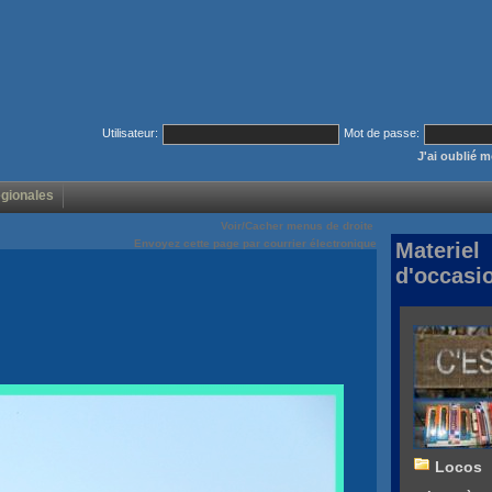
Utilisateur:
Mot de passe:
J'ai oublié 
égionales
Voir/Cacher menus de droite
Envoyez cette page par courrier électronique
Materiel
d'occasi
Locos