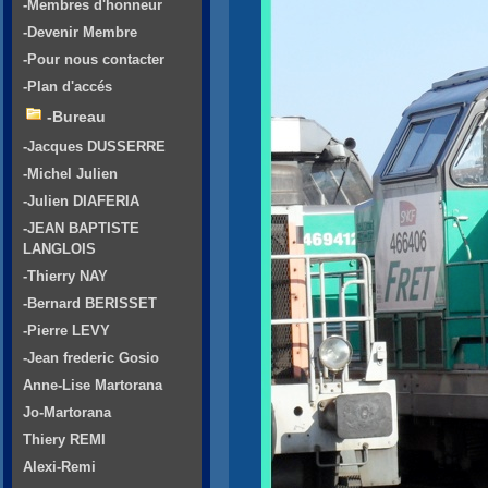
-Membres d'honneur
-Devenir Membre
-Pour nous contacter
-Plan d'accés
-Bureau
-Jacques DUSSERRE
-Michel Julien
-Julien DIAFERIA
-JEAN BAPTISTE
LANGLOIS
-Thierry NAY
-Bernard BERISSET
-Pierre LEVY
-Jean frederic Gosio
Anne-Lise Martorana
Jo-Martorana
Thiery REMI
Alexi-Remi