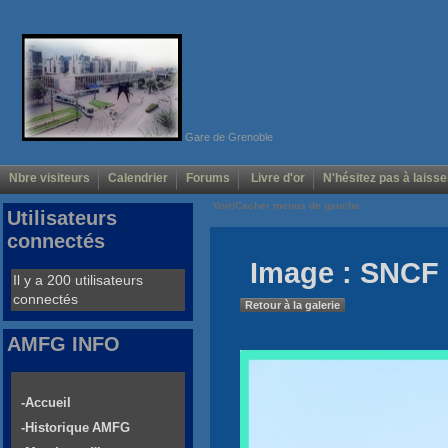
Gare de Grenoble
Nbre visiteurs
Calendrier
Forums
Livre d'or
N'hésitez pas à laisse
Voir/Cacher menus de gauche
Utilisateurs
connectés
Image : SNCF 
Il y a 200 utilisateurs
connectés
Retour à la galerie
AMFG INFO
-Accueil
-Historique AMFG