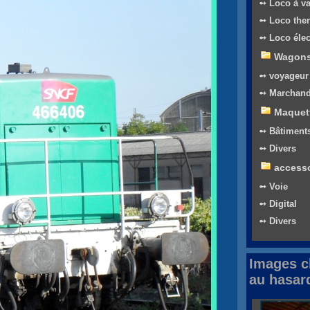
➻ Loco à v
➻ Loco the
➻ Loco élec
Wagon
➻ voyageur
➻ Marchand
Maquet
➻ Bâtiment
➻ Divers
access
➻ Voie
➻ Digital
➻ Divers
Images c
au hasar