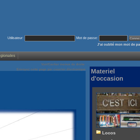
Utilisateur:
Mot de passe:
J'ai oublié mon mot de p
égionales
Voir/Cacher menus de droite
Envoyez cette page par courrier électronique
Materiel
d'occasion
Locos