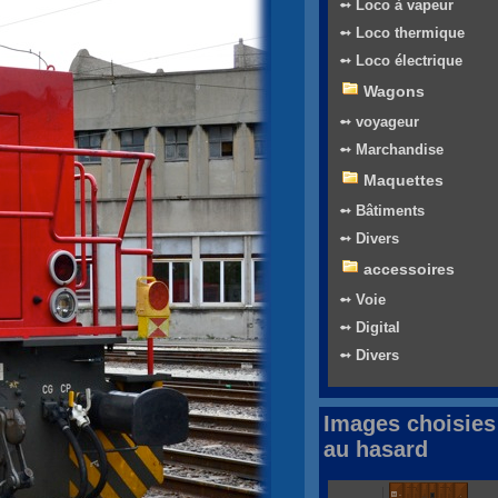
➻ Loco à vapeur
➻ Loco thermique
➻ Loco électrique
Wagons
➻ voyageur
➻ Marchandise
Maquettes
➻ Bâtiments
➻ Divers
accessoires
➻ Voie
➻ Digital
➻ Divers
Images choisies
au hasard