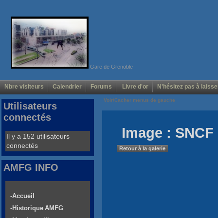
Gare de Grenoble
Nbre visiteurs
Calendrier
Forums
Livre d'or
N'hésitez pas à laisse
Voir/Cacher menus de gauche
Utilisateurs
connectés
Image : SNCF 
Il y a 152 utilisateurs
connectés
Retour à la galerie
AMFG INFO
-Accueil
-Historique AMFG