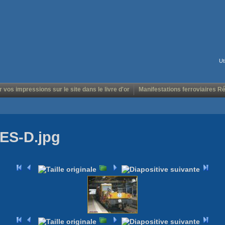
Ut
r vos impressions sur le site dans le livre d'or
Manifestations ferroviaires R
ES-D.jpg