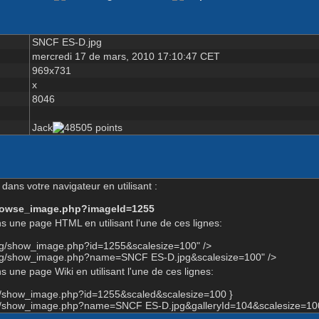
SNCF ES-D.jpg
mercredi 17 de mars, 2010 17:10:47 CET
969x731
x
8046
Jack
dans votre navigateur en utilisant :
-browse_image.php?imageId=1255
s une page HTML en utilisant l'une de ces lignes:
org/show_image.php?id=1255&scalesize=100" />
.org/show_image.php?name=SNCF ES-D.jpg&scalesize=100" />
 une page Wiki en utilisant l'une de ces lignes:
rg/show_image.php?id=1255&scaled&scalesize=100 }
rg/show_image.php?name=SNCF ES-D.jpg&galleryId=104&scalesize=10