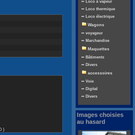
➻ Loco à vapeur
➻ Loco thermique
➻ Loco électrique
Wagons
➻ voyageur
➻ Marchandise
Maquettes
➻ Bâtiments
➻ Divers
accessoires
➻ Voie
➻ Digital
➻ Divers
Images choisies
au hasard
0 }