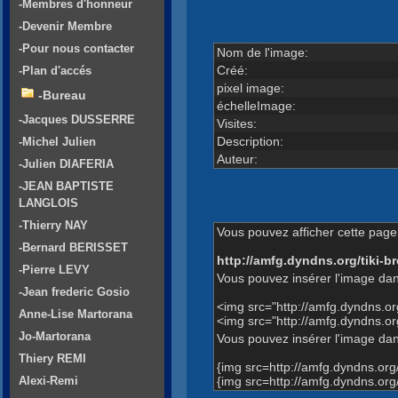
-Membres d'honneur
-Devenir Membre
-Pour nous contacter
Nom de l'image:
Créé:
-Plan d'accés
pixel image:
-Bureau
échelleImage:
-Jacques DUSSERRE
Visites:
Description:
-Michel Julien
Auteur:
-Julien DIAFERIA
-JEAN BAPTISTE
LANGLOIS
-Thierry NAY
Vous pouvez afficher cette page 
-Bernard BERISSET
http://amfg.dyndns.org/tiki
-Pierre LEVY
Vous pouvez insérer l'image dan
-Jean frederic Gosio
<img src="http://amfg.dyndns.
Anne-Lise Martorana
<img src="http://amfg.dyndns
Jo-Martorana
Vous pouvez insérer l'image dans
Thiery REMI
{img src=http://amfg.dyndns.o
{img src=http://amfg.dyndns.o
Alexi-Remi