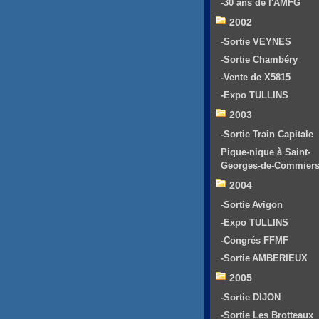
-30 ans de l'AMFG
2002
-Sortie VEYNES
-Sortie Chambéry
-Vente de X5815
-Expo TULLINS
2003
-Sortie Train Capitale
Pique-nique à Saint-
Georges-de-Commier
2004
-Sortie Avigon
-Expo TULLINS
-Congrés FFMF
-Sortie AMBERIEUX
2005
-Sortie DIJON
-Sortie Les Brotteaux