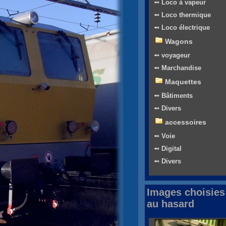
➻ Loco à vapeur
➻ Loco thermique
➻ Loco électrique
Wagons
➻ voyageur
➻ Marchandise
Maquettes
➻ Bâtiments
➻ Divers
accessoires
➻ Voie
➻ Digital
➻ Divers
Images choisies
au hasard