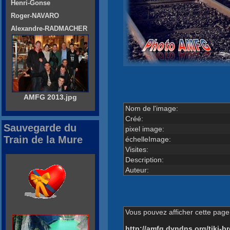
Henri-Gonse
Roger-NAVARO
Alexandre-RADMACHER
AMFG 2013.jpg
Nom de l'image:
Créé:
Sauvegarde du
pixel image:
Train de la Mure
échelleImage:
Visites:
Description:
Auteur:
Vous pouvez afficher cette page 
http://amfg.dyndns.org/tiki