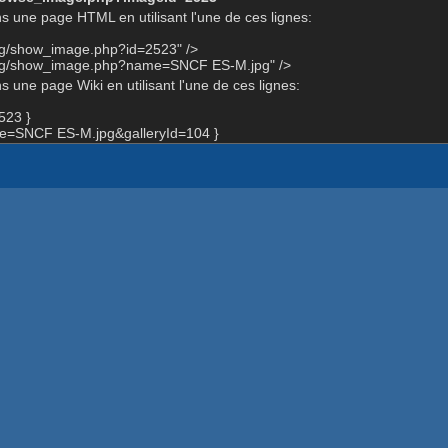
s une page HTML en utilisant l'une de ces lignes:
org/show_image.php?id=2523" />
.org/show_image.php?name=SNCF ES-M.jpg" />
 une page Wiki en utilisant l'une de ces lignes:
523 }
e=SNCF ES-M.jpg&galleryId=104 }