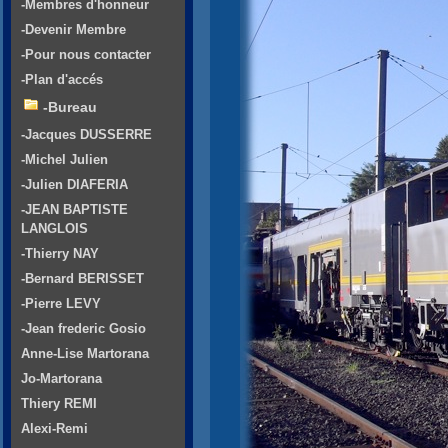
-Membres d'honneur
-Devenir Membre
-Pour nous contacter
-Plan d'accés
-Bureau
-Jacques DUSSERRE
-Michel Julien
-Julien DIAFERIA
-JEAN BAPTISTE
LANGLOIS
-Thierry NAY
-Bernard BERISSET
-Pierre LEVY
-Jean frederic Gosio
Anne-Lise Martorana
Jo-Martorana
Thiery REMI
Alexi-Remi