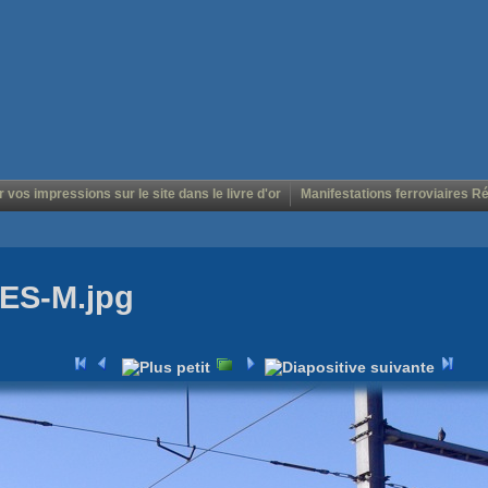
r vos impressions sur le site dans le livre d'or
Manifestations ferroviaires R
 ES-M.jpg