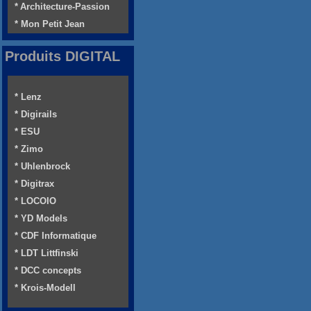
* Architecture-Passion
* Mon Petit Jean
Produits DIGITAL
* Lenz
* Digirails
* ESU
* Zimo
* Uhlenbrock
* Digitrax
* LOCOIO
* YD Models
* CDF Informatique
* LDT Littfinski
* DCC concepts
* Krois-Modell