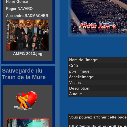
Henri-Gonse
Roger-NAVARO
Alexandre-RADMACHER
AMFG 2013.jpg
Nom de l'image:
Créé:
Sauvegarde du
pixel image:
Train de la Mure
échelleImage:
Visites:
Description:
Auteur:
Vous pouvez afficher cette page 
http://amfg.dyndns.org/tiki