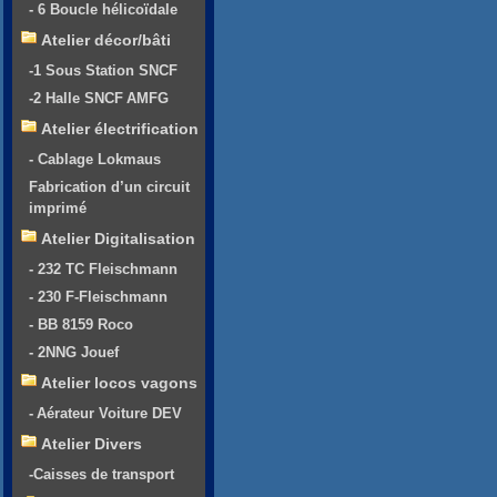
- 6 Boucle hélicoïdale
Atelier décor/bâti
-1 Sous Station SNCF
-2 Halle SNCF AMFG
Atelier électrification
- Cablage Lokmaus
Fabrication d’un circuit
imprimé
Atelier Digitalisation
- 232 TC Fleischmann
- 230 F-Fleischmann
- BB 8159 Roco
- 2NNG Jouef
Atelier locos vagons
- Aérateur Voiture DEV
Atelier Divers
-Caisses de transport