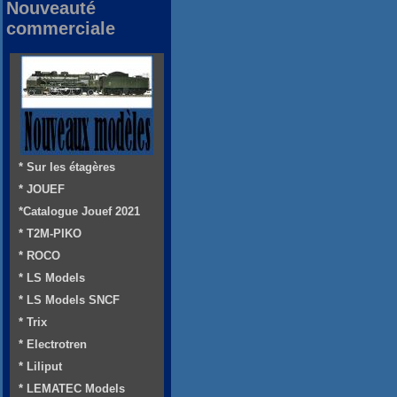
Nouveauté
commerciale
* Sur les étagères
* JOUEF
*Catalogue Jouef 2021
* T2M-PIKO
* ROCO
* LS Models
* LS Models SNCF
* Trix
* Electrotren
* Liliput
* LEMATEC Models