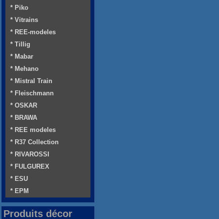
* Piko
* Vitrains
* REE-modeles
* Tillig
* Mabar
* Mehano
* Mistral Train
* Fleischmann
* OSKAR
* BRAWA
* REE modeles
* R37 Collection
* RIVAROSSI
* FULGUREX
* ESU
* EPM
Produits décor