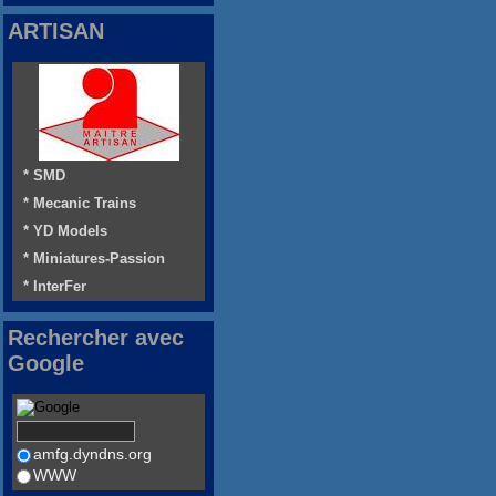
ARTISAN
* SMD
* Mecanic Trains
* YD Models
* Miniatures-Passion
* InterFer
Rechercher avec
Google
amfg.dyndns.org
WWW