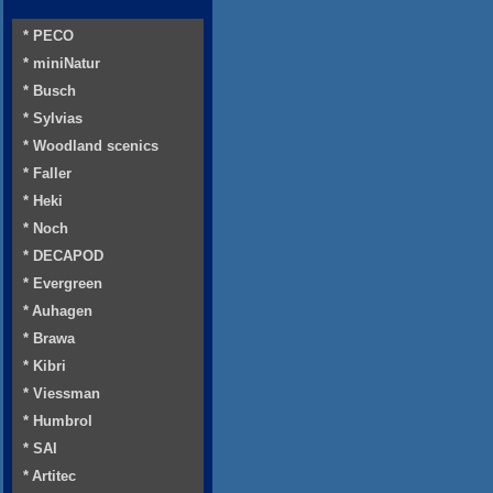
* PECO
* miniNatur
* Busch
* Sylvias
* Woodland scenics
* Faller
* Heki
* Noch
* DECAPOD
* Evergreen
* Auhagen
* Brawa
* Kibri
* Viessman
* Humbrol
* SAI
* Artitec