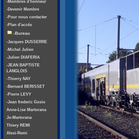
-Membres d'honneur
-Devenir Membre
-Pour nous contacter
-Plan d'accés
-Bureau
-Jacques DUSSERRE
-Michel Julien
-Julien DIAFERIA
-JEAN BAPTISTE
LANGLOIS
-Thierry NAY
-Bernard BERISSET
-Pierre LEVY
-Jean frederic Gosio
Anne-Lise Martorana
Jo-Martorana
Thiery REMI
Alexi-Remi