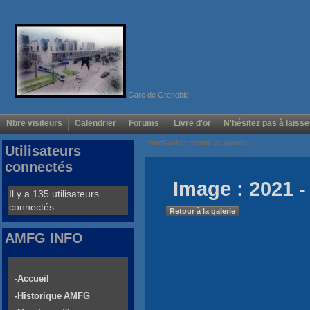
Gare de Grenoble
Nbre visiteurs
Calendrier
Forums
Livre d'or
N'hésitez pas à laisse
Voir/Cacher menus de gauche
Utilisateurs
connectés
Image : 2021 -
Il y a 135 utilisateurs
connectés
Retour à la galerie
AMFG INFO
-Accueil
-Historique AMFG