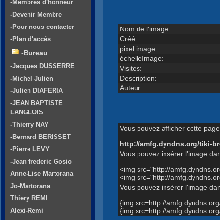
-Membres d'honneur
-Devenir Membre
-Pour nous contacter
Nom de l'image:
Créé:
-Plan d'accés
pixel image:
-Bureau
échelleImage:
-Jacques DUSSERRE
Visites:
Description:
-Michel Julien
Auteur:
-Julien DIAFERIA
-JEAN BAPTISTE
LANGLOIS
-Thierry NAY
Vous pouvez afficher cette page 
-Bernard BERISSET
http://amfg.dyndns.org/tiki
-Pierre LEVY
Vous pouvez insérer l'image dan
-Jean frederic Gosio
<img src="http://amfg.dyndns.
Anne-Lise Martorana
<img src="http://amfg.dyndns.
Jo-Martorana
Vous pouvez insérer l'image dans
Thiery REMI
{img src=http://amfg.dyndns.o
{img src=http://amfg.dyndns.o
Alexi-Remi