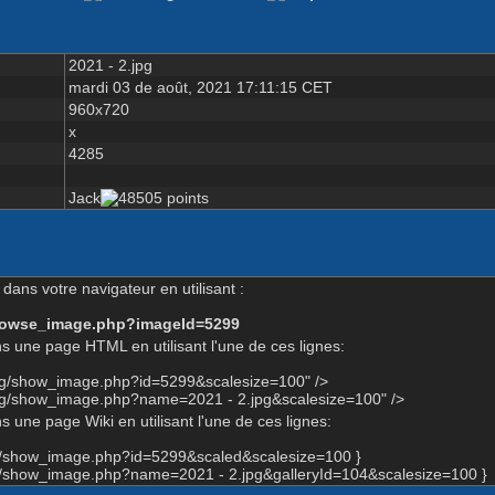
2021 - 2.jpg
mardi 03 de août, 2021 17:11:15 CET
960x720
x
4285
Jack
dans votre navigateur en utilisant :
-browse_image.php?imageId=5299
s une page HTML en utilisant l'une de ces lignes:
org/show_image.php?id=5299&scalesize=100" />
org/show_image.php?name=2021 - 2.jpg&scalesize=100" />
 une page Wiki en utilisant l'une de ces lignes:
rg/show_image.php?id=5299&scaled&scalesize=100 }
rg/show_image.php?name=2021 - 2.jpg&galleryId=104&scalesize=100 }