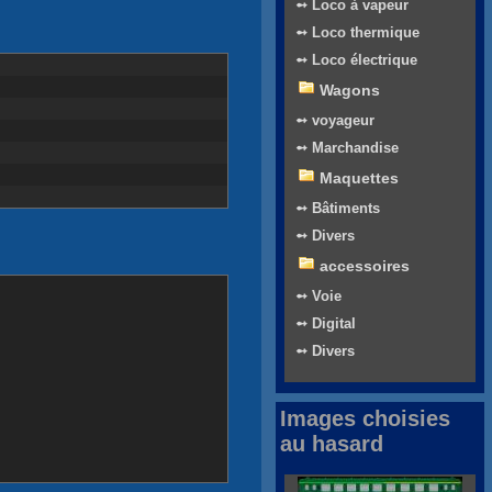
➻ Loco à vapeur
➻ Loco thermique
➻ Loco électrique
Wagons
➻ voyageur
➻ Marchandise
Maquettes
➻ Bâtiments
➻ Divers
accessoires
➻ Voie
➻ Digital
➻ Divers
Images choisies
au hasard