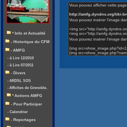
Vous pouvez afficher cette page 
http://amfg.dyndns.org/tiki
Vous pouvez insérer l'image dan
<img src="http://amfg.dyndns.
* Info et Actualité
<img src="http://amfg.dyndns.
Vous pouvez insérer l'image dans
- Historique du CFM
{img src=show_image.php?id=1
- AMFG
{img src=show_image.php?name
- à Lire 12/2010
- à Lire 07/2011
- Divers
- ARDSL SOS
- Affiches de Grenoble.
* Actions AMFG
- Pour Participer
- Calendrier
- Reportages