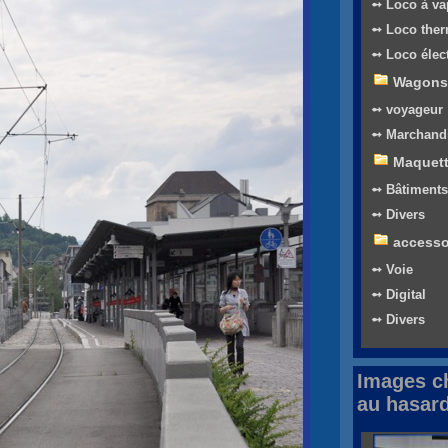
➻ Loco à va
➻ Loco the
➻ Loco élec
Wagons
➻ voyageur
➻ Marchand
Maquet
➻ Bâtiments
➻ Divers
accesso
➻ Voie
➻ Digital
➻ Divers
Images c
au hasar