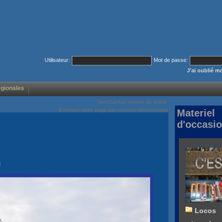
Utilisateur:
Mot de passe:
J'ai oublié 
égionales
Voir/Cacher menus de droite
Envoyez cette page par courrier électronique
Materiel
d'occasi
Locos