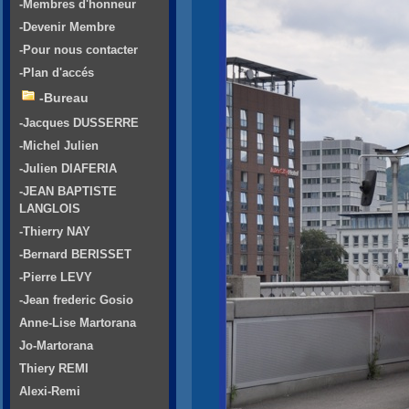
-Membres d'honneur
-Devenir Membre
-Pour nous contacter
-Plan d'accés
-Bureau
-Jacques DUSSERRE
-Michel Julien
-Julien DIAFERIA
-JEAN BAPTISTE
LANGLOIS
-Thierry NAY
-Bernard BERISSET
-Pierre LEVY
-Jean frederic Gosio
Anne-Lise Martorana
Jo-Martorana
Thiery REMI
Alexi-Remi