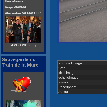
Henri-Gonse
Roger-NAVARO
Alexandre-RADMACHER
AMFG 2013.jpg
Sauvegarde du
Nom de l'image:
Train de la Mure
Créé:
pixel image:
échelleImage:
Visites:
Description:
Auteur: