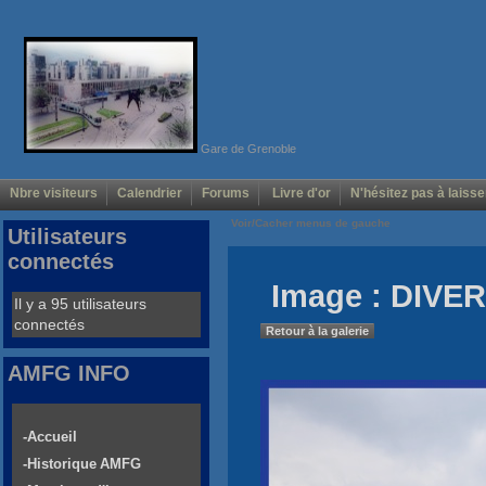
Gare de Grenoble
Nbre visiteurs
Calendrier
Forums
Livre d'or
N'hésitez pas à laisse
Voir/Cacher menus de gauche
Utilisateurs
connectés
Image : DIVER
Il y a 95 utilisateurs
connectés
Retour à la galerie
AMFG INFO
-Accueil
-Historique AMFG