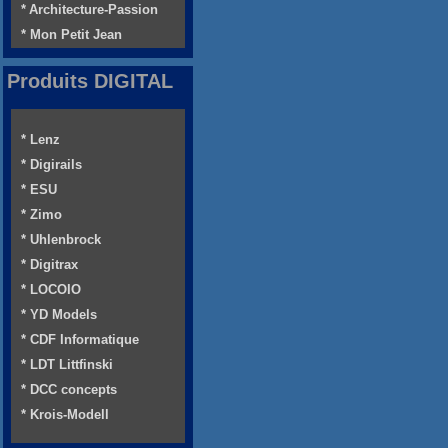
* Architecture-Passion
* Mon Petit Jean
Produits DIGITAL
* Lenz
* Digirails
* ESU
* Zimo
* Uhlenbrock
* Digitrax
* LOCOIO
* YD Models
* CDF Informatique
* LDT Littfinski
* DCC concepts
* Krois-Modell