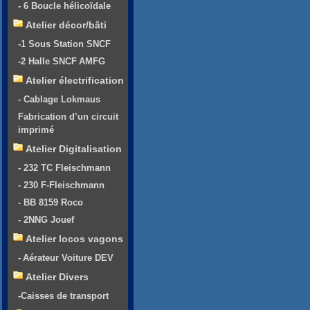
- 6 Boucle hélicoïdale
Atelier décor/bâti
-1 Sous Station SNCF
-2 Halle SNCF AMFG
Atelier électrification
- Cablage Lokmaus
Fabrication d’un circuit
imprimé
Atelier Digitalisation
- 232 TC Fleischmann
- 230 F-Fleischmann
- BB 8159 Roco
- 2NNG Jouef
Atelier locos vagons
- Aérateur Voiture DEV
Atelier Divers
-Caisses de transport