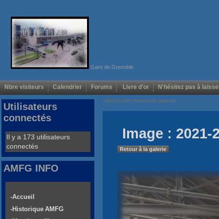
Gare de Grenoble
Nbre visiteurs
Calendrier
Forums
Livre d'or
N'hésitez pas à laisse
Voir/Cacher menus de gauche
Utilisateurs
connectés
Image : 2021-2
Il y a 173 utilisateurs
connectés
Retour à la galerie
AMFG INFO
-Accueil
-Historique AMFG