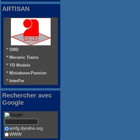
ARTISAN
* SMD
* Mecanic Trains
* YD Models
* Miniatures-Passion
* InterFer
Rechercher avec
Google
amfg.dyndns.org
WWW