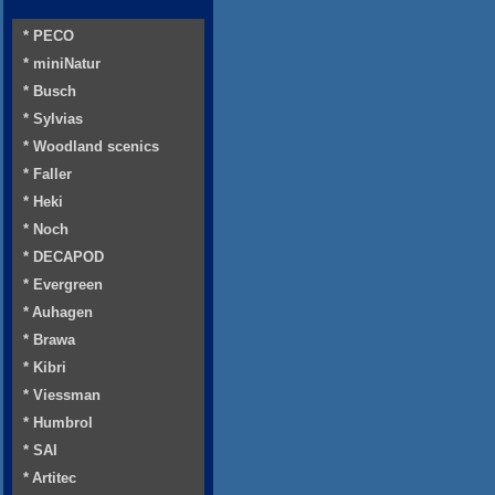
* PECO
* miniNatur
* Busch
* Sylvias
* Woodland scenics
* Faller
* Heki
* Noch
* DECAPOD
* Evergreen
* Auhagen
* Brawa
* Kibri
* Viessman
* Humbrol
* SAI
* Artitec