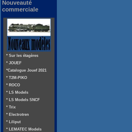
Nouveauté
commerciale
* Sur les étagères
* JOUEF
*Catalogue Jouef 2021
* T2M-PIKO
* ROCO
* LS Models
* LS Models SNCF
* Trix
* Electrotren
* Liliput
* LEMATEC Models