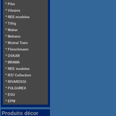
* Piko
* Vitrains
* REE-modeles
* Tillig
* Mabar
* Mehano
* Mistral Train
* Fleischmann
* OSKAR
* BRAWA
* REE modeles
* R37 Collection
* RIVAROSSI
* FULGUREX
* ESU
* EPM
Produits décor