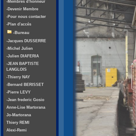
-Membres d'honneur
-Devenir Membre
-Pour nous contacter
-Plan d'accés
-Bureau
-Jacques DUSSERRE
-Michel Julien
-Julien DIAFERIA
-JEAN BAPTISTE
LANGLOIS
-Thierry NAY
-Bernard BERISSET
-Pierre LEVY
-Jean frederic Gosio
Anne-Lise Martorana
Jo-Martorana
Thiery REMI
Alexi-Remi