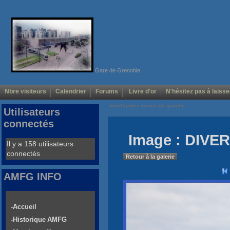
Gare de Grenoble
Nbre visiteurs
Calendrier
Forums
Livre d'or
N'hésitez pas à laisse
Voir/Cacher menus de gauche
Utilisateurs
connectés
Image : DIVER
Il y a 158 utilisateurs
connectés
Retour à la galerie
AMFG INFO
-Accueil
-Historique AMFG