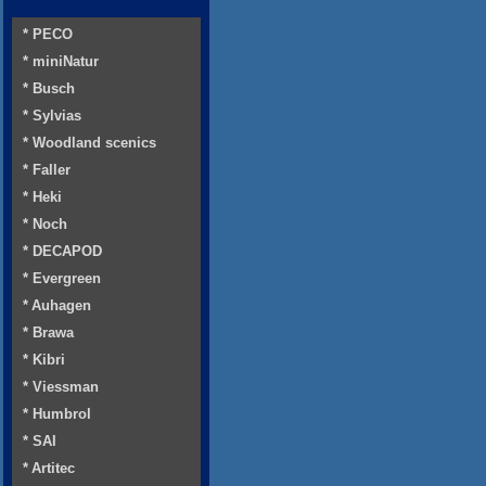
* PECO
* miniNatur
* Busch
* Sylvias
* Woodland scenics
* Faller
* Heki
* Noch
* DECAPOD
* Evergreen
* Auhagen
* Brawa
* Kibri
* Viessman
* Humbrol
* SAI
* Artitec