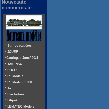
Nouveauté
commerciale
* Sur les étagères
* JOUEF
*Catalogue Jouef 2021
* T2M-PIKO
* ROCO
* LS Models
* LS Models SNCF
* Trix
* Electrotren
* Liliput
* LEMATEC Models