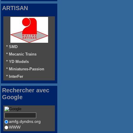
ARTISAN
* SMD
* Mecanic Trains
* YD Models
* Miniatures-Passion
* InterFer
Rechercher avec
Google
amfg.dyndns.org
WWW