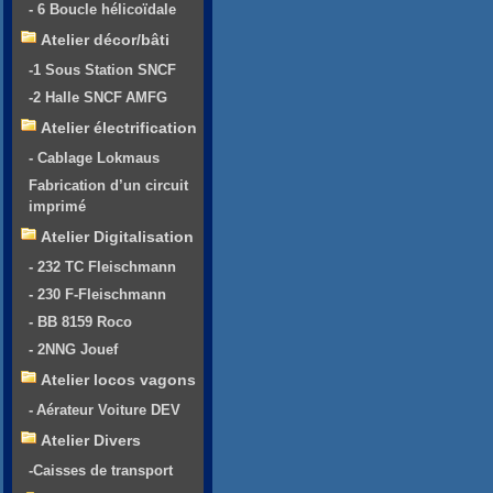
- 6 Boucle hélicoïdale
Atelier décor/bâti
-1 Sous Station SNCF
-2 Halle SNCF AMFG
Atelier électrification
- Cablage Lokmaus
Fabrication d’un circuit
imprimé
Atelier Digitalisation
- 232 TC Fleischmann
- 230 F-Fleischmann
- BB 8159 Roco
- 2NNG Jouef
Atelier locos vagons
- Aérateur Voiture DEV
Atelier Divers
-Caisses de transport