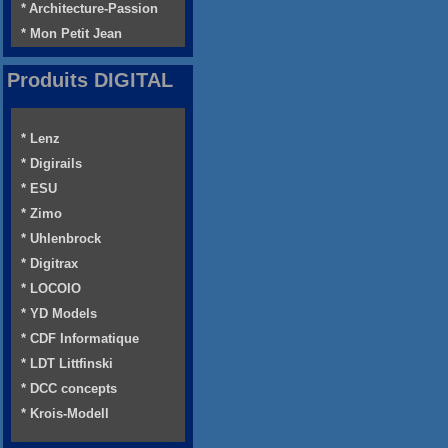
* Architecture-Passion
* Mon Petit Jean
Produits DIGITAL
* Lenz
* Digirails
* ESU
* Zimo
* Uhlenbrock
* Digitrax
* LOCOIO
* YD Models
* CDF Informatique
* LDT Littfinski
* DCC concepts
* Krois-Modell