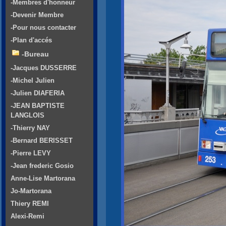
-Membres d'honneur
-Devenir Membre
-Pour nous contacter
-Plan d'accés
-Bureau
-Jacques DUSSERRE
-Michel Julien
-Julien DIAFERIA
-JEAN BAPTISTE
LANGLOIS
-Thierry NAY
-Bernard BERISSET
-Pierre LEVY
-Jean frederic Gosio
Anne-Lise Martorana
Jo-Martorana
Thiery REMI
Alexi-Remi