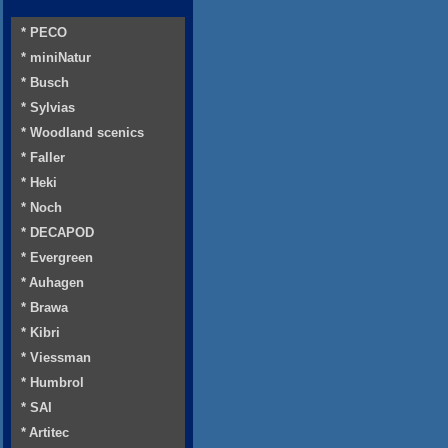
* PECO
* miniNatur
* Busch
* Sylvias
* Woodland scenics
* Faller
* Heki
* Noch
* DECAPOD
* Evergreen
* Auhagen
* Brawa
* Kibri
* Viessman
* Humbrol
* SAI
* Artitec