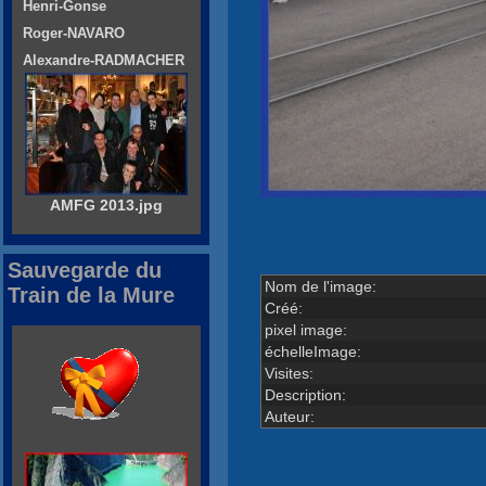
Henri-Gonse
Roger-NAVARO
Alexandre-RADMACHER
AMFG 2013.jpg
Sauvegarde du
Nom de l'image:
Train de la Mure
Créé:
pixel image:
échelleImage:
Visites:
Description:
Auteur: