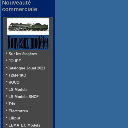
Nouveauté
commerciale
* Sur les étagères
* JOUEF
*Catalogue Jouef 2021
* T2M-PIKO
* ROCO
* LS Models
* LS Models SNCF
* Trix
* Electrotren
* Liliput
* LEMATEC Models