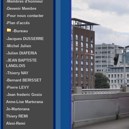
-Membres d'honneur
-Devenir Membre
-Pour nous contacter
-Plan d'accés
-Bureau
-Jacques DUSSERRE
-Michel Julien
-Julien DIAFERIA
-JEAN BAPTISTE
LANGLOIS
-Thierry NAY
-Bernard BERISSET
-Pierre LEVY
-Jean frederic Gosio
Anne-Lise Martorana
Jo-Martorana
Thiery REMI
Alexi-Remi