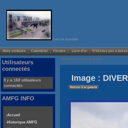
Gare de Grenoble
Nbre visiteurs
Calendrier
Forums
Livre d'or
N'hésitez pas à laisse
Voir/Cacher menus de gauche
Utilisateurs
connectés
Image : DIVER
Il y a 168 utilisateurs
connectés
Retour à la galerie
AMFG INFO
-Accueil
-Historique AMFG