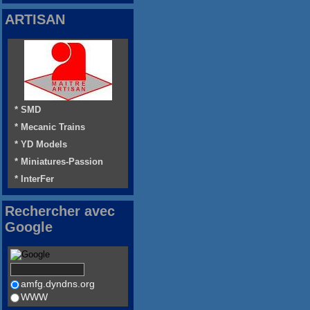
ARTISAN
* SMD
* Mecanic Trains
* YD Models
* Miniatures-Passion
* InterFer
Rechercher avec
Google
amfg.dyndns.org
WWW