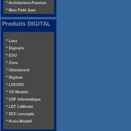
* Architecture-Passion
* Mon Petit Jean
Produits DIGITAL
* Lenz
* Digirails
* ESU
* Zimo
* Uhlenbrock
* Digitrax
* LOCOIO
* YD Models
* CDF Informatique
* LDT Littfinski
* DCC concepts
* Krois-Modell