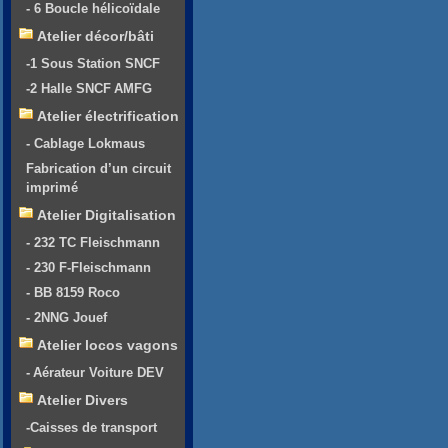
- 6 Boucle hélicoïdale
Atelier décor/bâti
-1 Sous Station SNCF
-2 Halle SNCF AMFG
Atelier électrification
- Cablage Lokmaus
Fabrication d’un circuit
imprimé
Atelier Digitalisation
- 232 TC Fleischmann
- 230 F-Fleischmann
- BB 8159 Roco
- 2NNG Jouef
Atelier locos vagons
- Aérateur Voiture DEV
Atelier Divers
-Caisses de transport