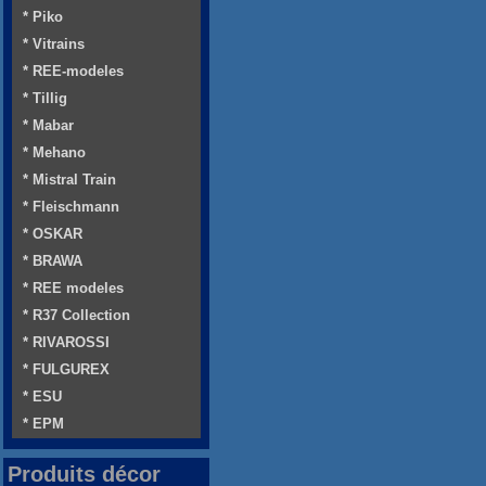
* Piko
* Vitrains
* REE-modeles
* Tillig
* Mabar
* Mehano
* Mistral Train
* Fleischmann
* OSKAR
* BRAWA
* REE modeles
* R37 Collection
* RIVAROSSI
* FULGUREX
* ESU
* EPM
Produits décor