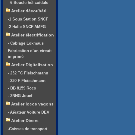
- 6 Boucle hélicoïdale
Atelier décor/bâti
-1 Sous Station SNCF
-2 Halle SNCF AMFG
Atelier électrification
- Cablage Lokmaus
Fabrication d’un circuit
imprimé
Atelier Digitalisation
- 232 TC Fleischmann
- 230 F-Fleischmann
- BB 8159 Roco
- 2NNG Jouef
Atelier locos vagons
- Aérateur Voiture DEV
Atelier Divers
-Caisses de transport