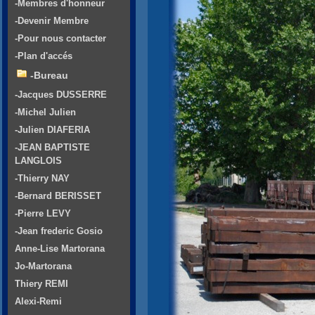
-Membres d'honneur
-Devenir Membre
-Pour nous contacter
-Plan d'accés
-Bureau
-Jacques DUSSERRE
-Michel Julien
-Julien DIAFERIA
-JEAN BAPTISTE
LANGLOIS
-Thierry NAY
-Bernard BERISSET
-Pierre LEVY
-Jean frederic Gosio
Anne-Lise Martorana
Jo-Martorana
Thiery REMI
Alexi-Remi