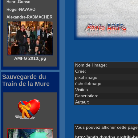
Henri-Gonse
Roger-NAVARO
Alexandre-RADMACHER
AMFG 2013.jpg
Nom de l'image:
Créé:
Sauvegarde du
pixel image:
Train de la Mure
échelleImage:
Visites:
Description:
Auteur:
Vous pouvez afficher cette page 
http://amfg.dyndns.org/tiki