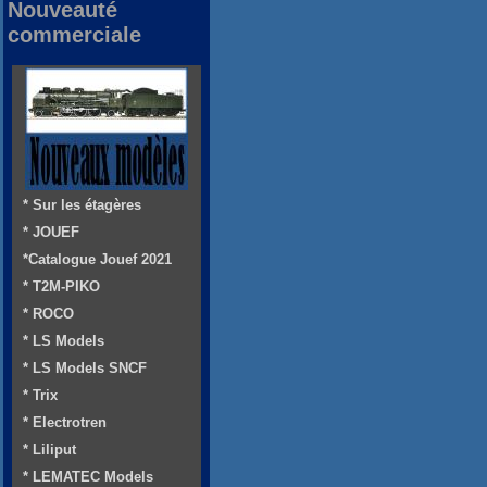
Nouveauté
commerciale
* Sur les étagères
* JOUEF
*Catalogue Jouef 2021
* T2M-PIKO
* ROCO
* LS Models
* LS Models SNCF
* Trix
* Electrotren
* Liliput
* LEMATEC Models