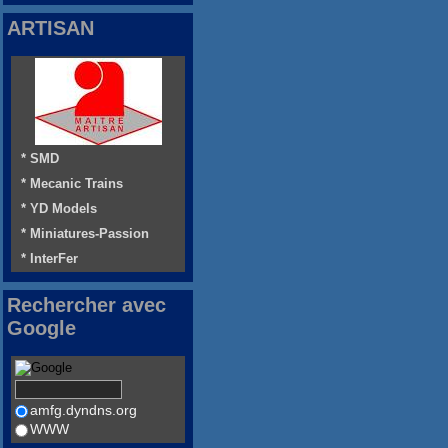
ARTISAN
* SMD
* Mecanic Trains
* YD Models
* Miniatures-Passion
* InterFer
Rechercher avec
Google
amfg.dyndns.org
WWW