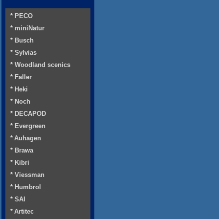
* PECO
* miniNatur
* Busch
* Sylvias
* Woodland scenics
* Faller
* Heki
* Noch
* DECAPOD
* Evergreen
* Auhagen
* Brawa
* Kibri
* Viessman
* Humbrol
* SAI
* Artitec