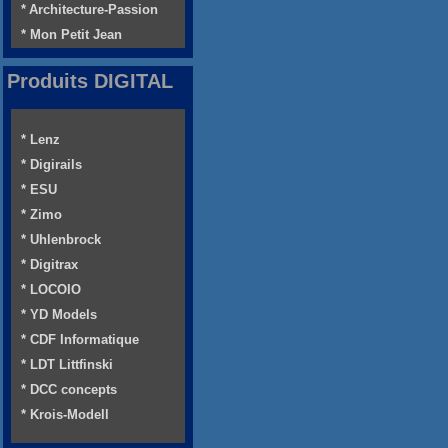
* Architecture-Passion
* Mon Petit Jean
Produits DIGITAL
* Lenz
* Digirails
* ESU
* Zimo
* Uhlenbrock
* Digitrax
* LOCOIO
* YD Models
* CDF Informatique
* LDT Littfinski
* DCC concepts
* Krois-Modell