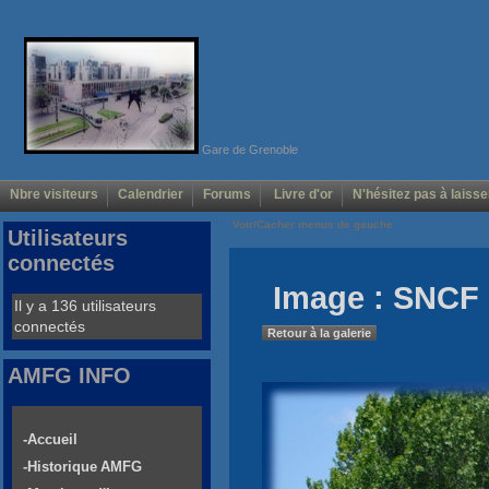
Gare de Grenoble
Nbre visiteurs
Calendrier
Forums
Livre d'or
N'hésitez pas à laisse
Voir/Cacher menus de gauche
Utilisateurs
connectés
Image : SNCF 
Il y a 136 utilisateurs
connectés
Retour à la galerie
AMFG INFO
-Accueil
-Historique AMFG