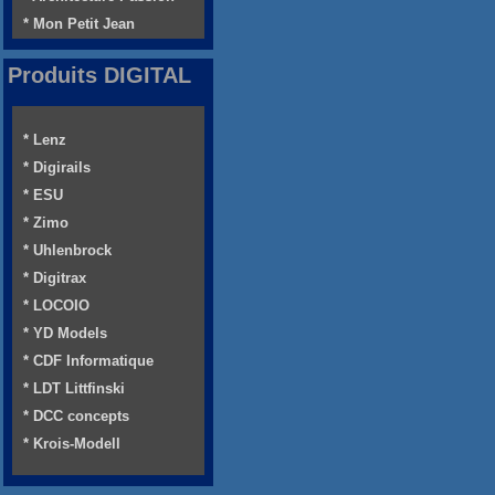
* Mon Petit Jean
Produits DIGITAL
* Lenz
* Digirails
* ESU
* Zimo
* Uhlenbrock
* Digitrax
* LOCOIO
* YD Models
* CDF Informatique
* LDT Littfinski
* DCC concepts
* Krois-Modell