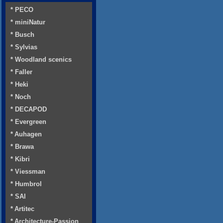
* PECO
* miniNatur
* Busch
* Sylvias
* Woodland scenics
* Faller
* Heki
* Noch
* DECAPOD
* Evergreen
* Auhagen
* Brawa
* Kibri
* Viessman
* Humbrol
* SAI
* Artitec
* Architecture-Passion