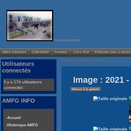
Gare de Grenoble
Nbre visiteurs
Calendrier
Forums
Livre d'or
N'hésitez pas à laisse
Voir/Cacher menus de gauche
Utilisateurs
connectés
Image : 2021 -
Il y a 174 utilisateurs
connectés
Retour à la galerie
AMFG INFO
-Accueil
-Historique AMFG