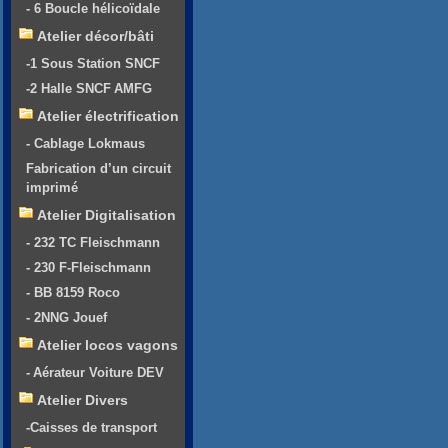
- 6 Boucle hélicoïdale
Atelier décor/bâti
-1 Sous Station SNCF
-2 Halle SNCF AMFG
Atelier électrification
- Cablage Lokmaus
Fabrication d’un circuit
imprimé
Atelier Digitalisation
- 232 TC Fleischmann
- 230 F-Fleischmann
- BB 8159 Roco
- 2NNG Jouef
Atelier locos vagons
- Aérateur Voiture DEV
Atelier Divers
-Caisses de transport