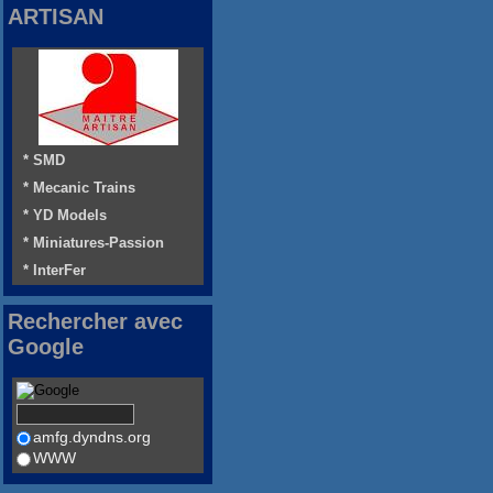
ARTISAN
* SMD
* Mecanic Trains
* YD Models
* Miniatures-Passion
* InterFer
Rechercher avec
Google
amfg.dyndns.org
WWW