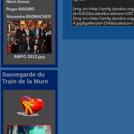
Henri-Gonse
{img src=http://amfg.dyndns.o
Roger-NAVARO
id=5302&scaled&scalesize=100 
Alexandre-RADMACHER
{img src=http://amfg.dyndns.o
4.jpg&galleryId=104&scalesize=
AMFG 2013.jpg
Sauvegarde du
Train de la Mure