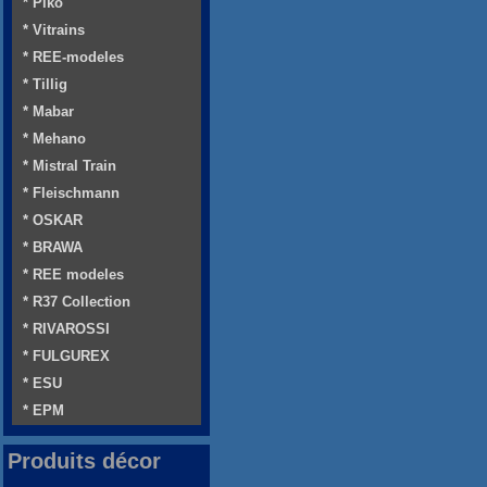
* Piko
* Vitrains
* REE-modeles
* Tillig
* Mabar
* Mehano
* Mistral Train
* Fleischmann
* OSKAR
* BRAWA
* REE modeles
* R37 Collection
* RIVAROSSI
* FULGUREX
* ESU
* EPM
Produits décor