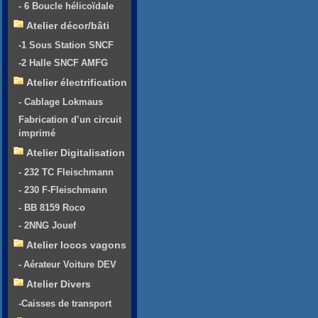
- 6 Boucle hélicoïdale
Atelier décor/bâti
-1 Sous Station SNCF
-2 Halle SNCF AMFG
Atelier électrification
- Cablage Lokmaus
Fabrication d’un circuit
imprimé
Atelier Digitalisation
- 232 TC Fleischmann
- 230 F-Fleischmann
- BB 8159 Roco
- 2NNG Jouef
Atelier locos vagons
- Aérateur Voiture DEV
Atelier Divers
-Caisses de transport