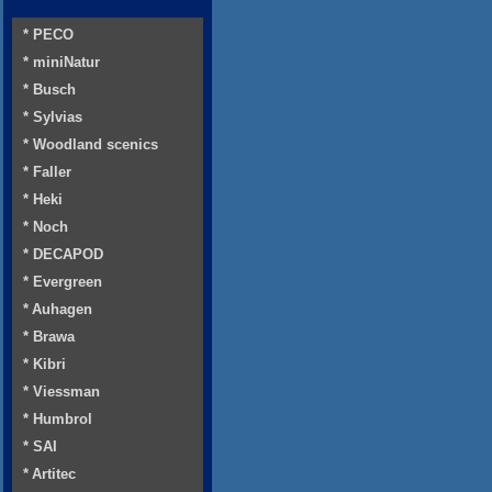
* PECO
* miniNatur
* Busch
* Sylvias
* Woodland scenics
* Faller
* Heki
* Noch
* DECAPOD
* Evergreen
* Auhagen
* Brawa
* Kibri
* Viessman
* Humbrol
* SAI
* Artitec