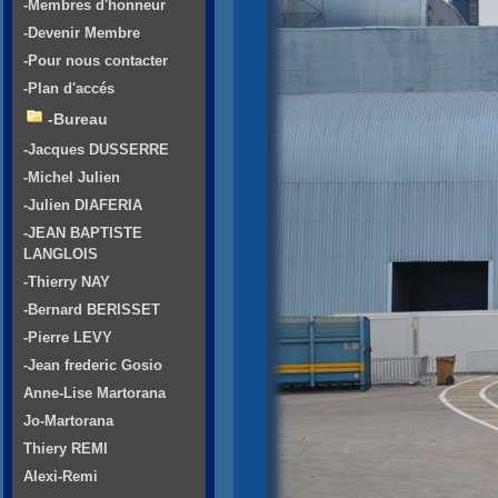
-Membres d'honneur
-Devenir Membre
-Pour nous contacter
-Plan d'accés
-Bureau
-Jacques DUSSERRE
-Michel Julien
-Julien DIAFERIA
-JEAN BAPTISTE
LANGLOIS
-Thierry NAY
-Bernard BERISSET
-Pierre LEVY
-Jean frederic Gosio
Anne-Lise Martorana
Jo-Martorana
Thiery REMI
Alexi-Remi