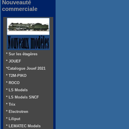
Nouveauté
commerciale
* Sur les étagères
* JOUEF
*Catalogue Jouef 2021
* T2M-PIKO
* ROCO
* LS Models
* LS Models SNCF
* Trix
* Electrotren
* Liliput
* LEMATEC Models