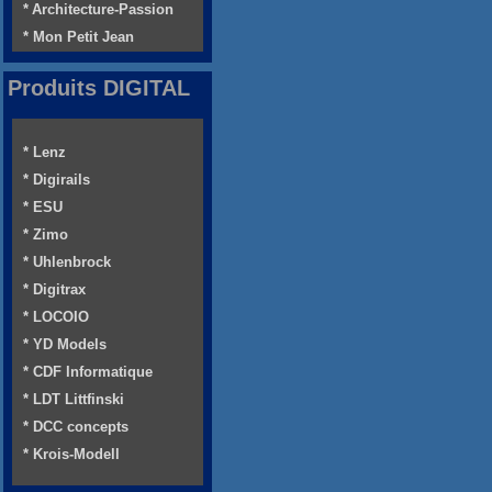
* Architecture-Passion
* Mon Petit Jean
Produits DIGITAL
* Lenz
* Digirails
* ESU
* Zimo
* Uhlenbrock
* Digitrax
* LOCOIO
* YD Models
* CDF Informatique
* LDT Littfinski
* DCC concepts
* Krois-Modell