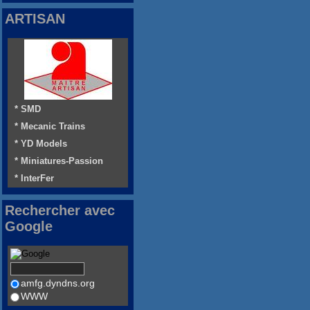
ARTISAN
* SMD
* Mecanic Trains
* YD Models
* Miniatures-Passion
* InterFer
Rechercher avec
Google
amfg.dyndns.org
WWW