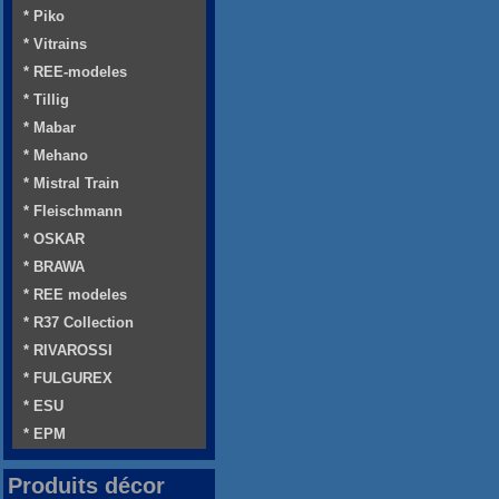
* Piko
* Vitrains
* REE-modeles
* Tillig
* Mabar
* Mehano
* Mistral Train
* Fleischmann
* OSKAR
* BRAWA
* REE modeles
* R37 Collection
* RIVAROSSI
* FULGUREX
* ESU
* EPM
Produits décor