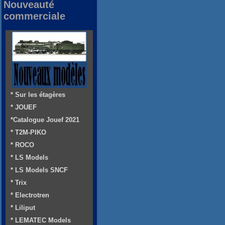
Nouveauté
commerciale
* Sur les étagères
* JOUEF
*Catalogue Jouef 2021
* T2M-PIKO
* ROCO
* LS Models
* LS Models SNCF
* Trix
* Electrotren
* Liliput
* LEMATEC Models