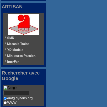
ARTISAN
* SMD
* Mecanic Trains
* YD Models
* Miniatures-Passion
* InterFer
Rechercher avec
Google
amfg.dyndns.org
WWW