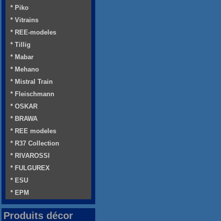
* Piko
* Vitrains
* REE-modeles
* Tillig
* Mabar
* Mehano
* Mistral Train
* Fleischmann
* OSKAR
* BRAWA
* REE modeles
* R37 Collection
* RIVAROSSI
* FULGUREX
* ESU
* EPM
Produits décor