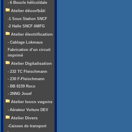
- 6 Boucle hélicoïdale
Atelier décor/bâti
-1 Sous Station SNCF
-2 Halle SNCF AMFG
Atelier électrification
- Cablage Lokmaus
Fabrication d’un circuit
imprimé
Atelier Digitalisation
- 232 TC Fleischmann
- 230 F-Fleischmann
- BB 8159 Roco
- 2NNG Jouef
Atelier locos vagons
- Aérateur Voiture DEV
Atelier Divers
-Caisses de transport