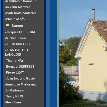
-Membres d'honneur
-Devenir Membre
-Pour nous contacter
-Plan d'accés
-Bureau
-Jacques DUSSERRE
-Michel Julien
-Julien DIAFERIA
-JEAN BAPTISTE
LANGLOIS
-Thierry NAY
-Bernard BERISSET
-Pierre LEVY
-Jean frederic Gosio
Anne-Lise Martorana
Jo-Martorana
Thiery REMI
Alexi-Remi