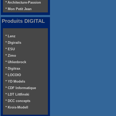
* Architecture-Passion
* Mon Petit Jean
Produits DIGITAL
* Lenz
* Digirails
* ESU
* Zimo
* Uhlenbrock
* Digitrax
* LOCOIO
* YD Models
* CDF Informatique
* LDT Littfinski
* DCC concepts
* Krois-Modell