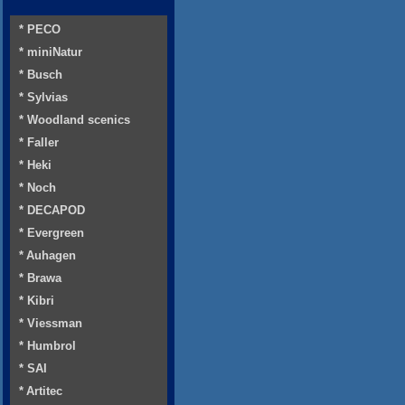
* PECO
* miniNatur
* Busch
* Sylvias
* Woodland scenics
* Faller
* Heki
* Noch
* DECAPOD
* Evergreen
* Auhagen
* Brawa
* Kibri
* Viessman
* Humbrol
* SAI
* Artitec