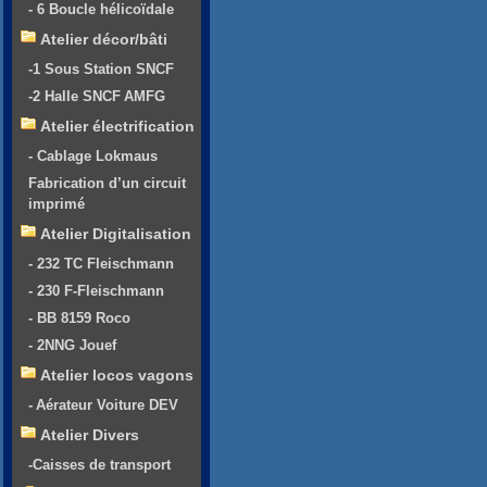
- 6 Boucle hélicoïdale
Atelier décor/bâti
-1 Sous Station SNCF
-2 Halle SNCF AMFG
Atelier électrification
- Cablage Lokmaus
Fabrication d’un circuit
imprimé
Atelier Digitalisation
- 232 TC Fleischmann
- 230 F-Fleischmann
- BB 8159 Roco
- 2NNG Jouef
Atelier locos vagons
- Aérateur Voiture DEV
Atelier Divers
-Caisses de transport