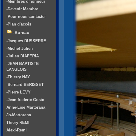
-Membres d'honneur
-Devenir Membre
-Pour nous contacter
-Plan d'accés
-Bureau
-Jacques DUSSERRE
-Michel Julien
-Julien DIAFERIA
-JEAN BAPTISTE
LANGLOIS
-Thierry NAY
-Bernard BERISSET
-Pierre LEVY
-Jean frederic Gosio
Anne-Lise Martorana
Jo-Martorana
Thiery REMI
Alexi-Remi