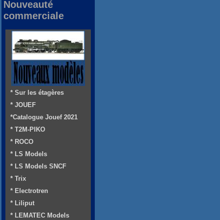
Nouveauté
commerciale
* Sur les étagères
* JOUEF
*Catalogue Jouef 2021
* T2M-PIKO
* ROCO
* LS Models
* LS Models SNCF
* Trix
* Electrotren
* Liliput
* LEMATEC Models