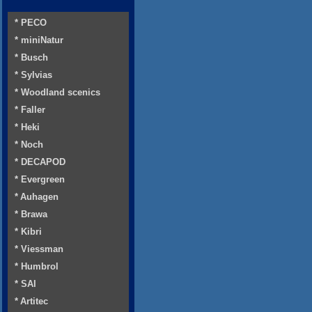
* PECO
* miniNatur
* Busch
* Sylvias
* Woodland scenics
* Faller
* Heki
* Noch
* DECAPOD
* Evergreen
* Auhagen
* Brawa
* Kibri
* Viessman
* Humbrol
* SAI
* Artitec