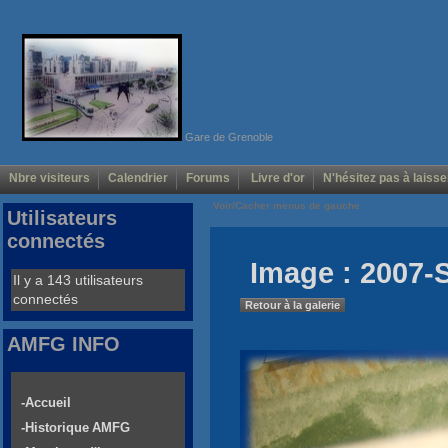
Gare de Grenoble
Nbre visiteurs
Calendrier
Forums
Livre d'or
N'hésitez pas à laisse
Voir/Cacher menus de gauche
Utilisateurs
connectés
Image : 2007-
Il y a 143 utilisateurs
connectés
Retour à la galerie
AMFG INFO
-Accueil
-Historique AMFG