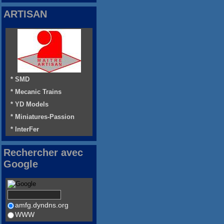
ARTISAN
* SMD
* Mecanic Trains
* YD Models
* Miniatures-Passion
* InterFer
Rechercher avec
Google
amfg.dyndns.org
WWW