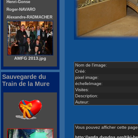
Henri-Gonse
Roger-NAVARO
Alexandre-RADMACHER
AMFG 2013.jpg
Nom de l'image:
Créé:
Sauvegarde du
pixel image:
Train de la Mure
échelleImage:
Visites:
Description:
Auteur:
Vous pouvez afficher cette page 
http://amfg.dyndns.org/tiki