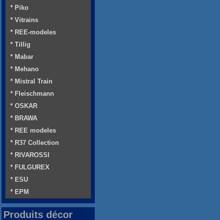
* Piko
* Vitrains
* REE-modeles
* Tillig
* Mabar
* Mehano
* Mistral Train
* Fleischmann
* OSKAR
* BRAWA
* REE modeles
* R37 Collection
* RIVAROSSI
* FULGUREX
* ESU
* EPM
Produits décor