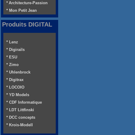
* Architecture-Passion
* Mon Petit Jean
Produits DIGITAL
* Lenz
* Digirails
* ESU
* Zimo
* Uhlenbrock
* Digitrax
* LOCOIO
* YD Models
* CDF Informatique
* LDT Littfinski
* DCC concepts
* Krois-Modell