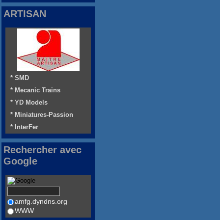
ARTISAN
* SMD
* Mecanic Trains
* YD Models
* Miniatures-Passion
* InterFer
Rechercher avec
Google
amfg.dyndns.org
WWW