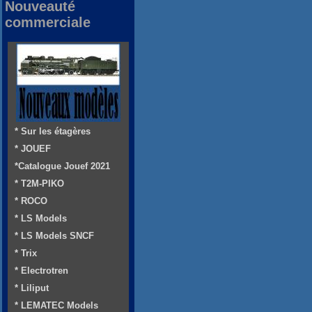
Nouveauté
commerciale
* Sur les étagères
* JOUEF
*Catalogue Jouef 2021
* T2M-PIKO
* ROCO
* LS Models
* LS Models SNCF
* Trix
* Electrotren
* Liliput
* LEMATEC Models