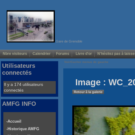
Gare de Grenoble
Nbre visiteurs
Calendrier
Forums
Livre d'or
N'hésitez pas à laisse
Voir/Cacher menus de gauche
Utilisateurs
connectés
Image : WC_2
Il y a 174 utilisateurs
connectés
Retour à la galerie
AMFG INFO
-Accueil
-Historique AMFG