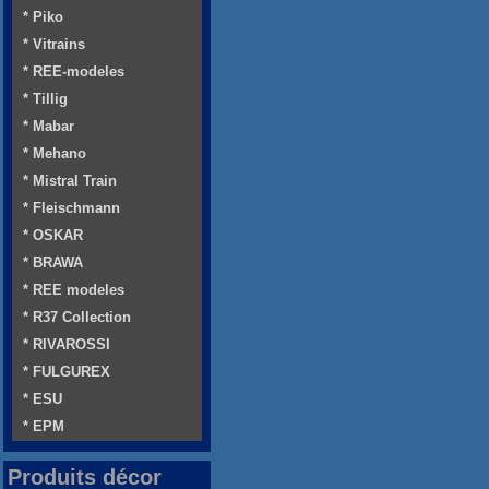
* Piko
* Vitrains
* REE-modeles
* Tillig
* Mabar
* Mehano
* Mistral Train
* Fleischmann
* OSKAR
* BRAWA
* REE modeles
* R37 Collection
* RIVAROSSI
* FULGUREX
* ESU
* EPM
Produits décor