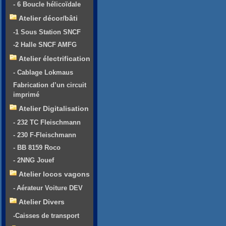
- 6 Boucle hélicoïdale
Atelier décor/bâti
-1 Sous Station SNCF
-2 Halle SNCF AMFG
Atelier électrification
- Cablage Lokmaus
Fabrication d’un circuit
imprimé
Atelier Digitalisation
- 232 TC Fleischmann
- 230 F-Fleischmann
- BB 8159 Roco
- 2NNG Jouef
Atelier locos vagons
- Aérateur Voiture DEV
Atelier Divers
-Caisses de transport