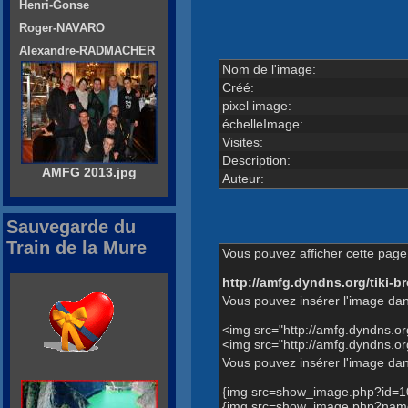
Henri-Gonse
Roger-NAVARO
Alexandre-RADMACHER
Nom de l'image:
Créé:
pixel image:
échelleImage:
Visites:
Description:
AMFG 2013.jpg
Auteur:
Sauvegarde du
Train de la Mure
Vous pouvez afficher cette page 
http://amfg.dyndns.org/tiki
Vous pouvez insérer l'image dan
<img src="http://amfg.dyndns.
<img src="http://amfg.dyndns
Vous pouvez insérer l'image dans
{img src=show_image.php?id=1
{img src=show_image.php?name