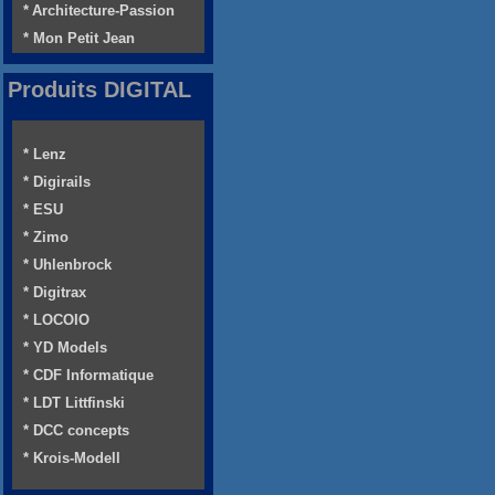
* Architecture-Passion
* Mon Petit Jean
Produits DIGITAL
* Lenz
* Digirails
* ESU
* Zimo
* Uhlenbrock
* Digitrax
* LOCOIO
* YD Models
* CDF Informatique
* LDT Littfinski
* DCC concepts
* Krois-Modell