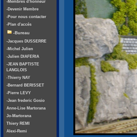
-Membres d'honneur
-Devenir Membre
-Pour nous contacter
-Plan d'accés
-Bureau
-Jacques DUSSERRE
-Michel Julien
-Julien DIAFERIA
-JEAN BAPTISTE
LANGLOIS
-Thierry NAY
-Bernard BERISSET
-Pierre LEVY
-Jean frederic Gosio
Anne-Lise Martorana
Jo-Martorana
Thiery REMI
Alexi-Remi