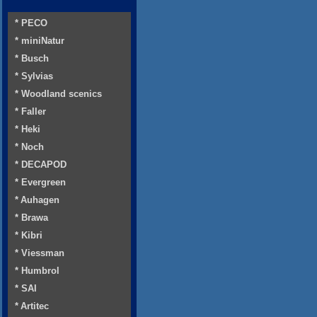
* PECO
* miniNatur
* Busch
* Sylvias
* Woodland scenics
* Faller
* Heki
* Noch
* DECAPOD
* Evergreen
* Auhagen
* Brawa
* Kibri
* Viessman
* Humbrol
* SAI
* Artitec