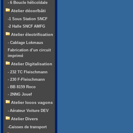
- 6 Boucle hélicoïdale
Atelier décor/bâti
-1 Sous Station SNCF
-2 Halle SNCF AMFG
Atelier électrification
- Cablage Lokmaus
Fabrication d’un circuit
imprimé
Atelier Digitalisation
- 232 TC Fleischmann
- 230 F-Fleischmann
- BB 8159 Roco
- 2NNG Jouef
Atelier locos vagons
- Aérateur Voiture DEV
Atelier Divers
-Caisses de transport