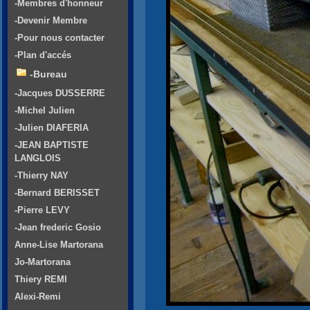
-Membres d'honneur
-Devenir Membre
-Pour nous contacter
-Plan d'accés
-Bureau
-Jacques DUSSERRE
-Michel Julien
-Julien DIAFERIA
-JEAN BAPTISTE
LANGLOIS
-Thierry NAY
-Bernard BERISSET
-Pierre LEVY
-Jean frederic Gosio
Anne-Lise Martorana
Jo-Martorana
Thiery REMI
Alexi-Remi