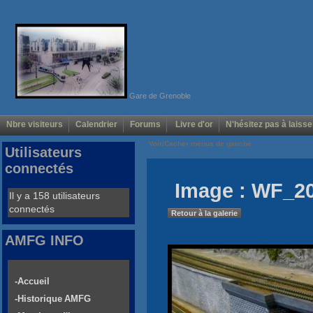
Gare de Grenoble
Nbre visiteurs
Calendrier
Forums
Livre d'or
N'hésitez pas à laisse
Voir/Cacher menus de gauche
Utilisateurs
connectés
Image : WF_20
Il y a 158 utilisateurs
connectés
Retour à la galerie
AMFG INFO
-Accueil
-Historique AMFG