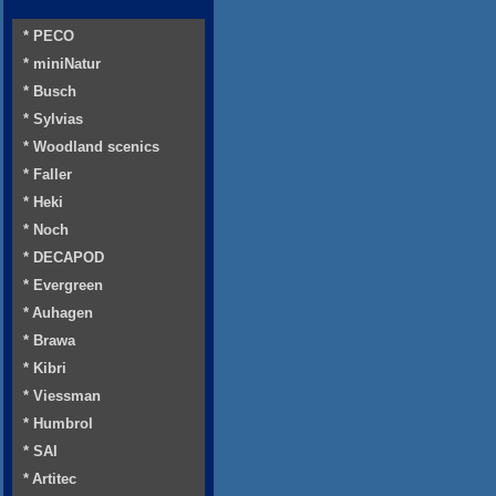
* PECO
* miniNatur
* Busch
* Sylvias
* Woodland scenics
* Faller
* Heki
* Noch
* DECAPOD
* Evergreen
* Auhagen
* Brawa
* Kibri
* Viessman
* Humbrol
* SAI
* Artitec