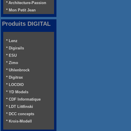
* Architecture-Passion
* Mon Petit Jean
Produits DIGITAL
* Lenz
* Digirails
* ESU
* Zimo
* Uhlenbrock
* Digitrax
* LOCOIO
* YD Models
* CDF Informatique
* LDT Littfinski
* DCC concepts
* Krois-Modell