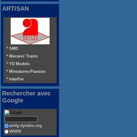
ARTISAN
* SMD
* Mecanic Trains
* YD Models
* Miniatures-Passion
* InterFer
Rechercher avec
Google
amfg.dyndns.org
WWW