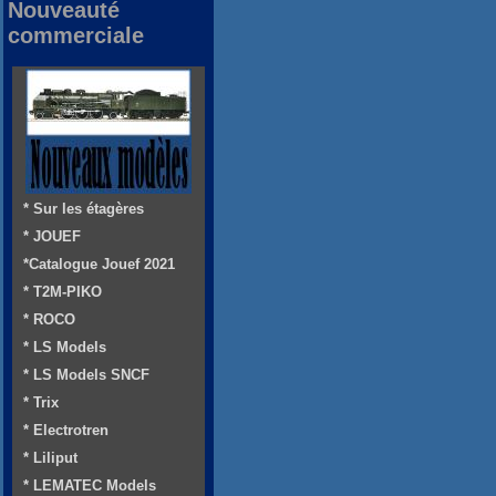
Nouveauté
commerciale
* Sur les étagères
* JOUEF
*Catalogue Jouef 2021
* T2M-PIKO
* ROCO
* LS Models
* LS Models SNCF
* Trix
* Electrotren
* Liliput
* LEMATEC Models