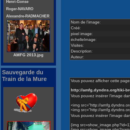
Henri-Gonse
Roger-NAVARO
Alexandre-RADMACHER
Nom de l'image:
Créé:
pixel image:
échelleImage:
Visites:
Description:
AMFG 2013.jpg
Auteur:
Sauvegarde du
Train de la Mure
Vous pouvez afficher cette page 
http://amfg.dyndns.org/tiki
Vous pouvez insérer l'image dan
<img src="http://amfg.dyndns.o
<img src="http://amfg.dyndns
Vous pouvez insérer l'image dans
{img src=show_image.php?id=1
{img src=show_image.php?name