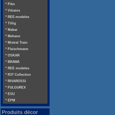
* Piko
* Vitrains
* REE-modeles
* Tillig
* Mabar
* Mehano
* Mistral Train
* Fleischmann
* OSKAR
* BRAWA
* REE modeles
* R37 Collection
* RIVAROSSI
* FULGUREX
* ESU
* EPM
Produits décor